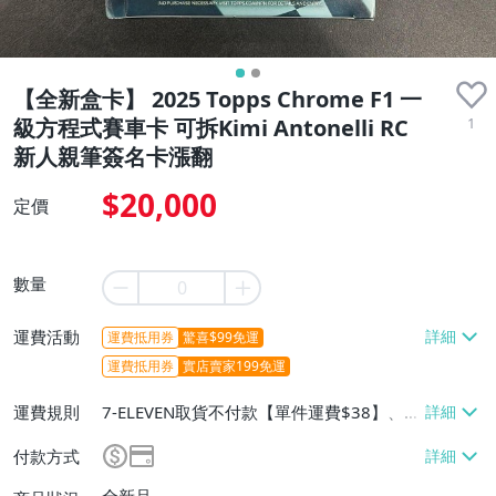
【全新盒卡】 2025 Topps Chrome F1 一
1
級方程式賽車卡 可拆Kimi Antonelli RC
新人親筆簽名卡漲翻
$20,000
定價
數量
運費活動
運費抵用券
驚喜$99免運
運費抵用券
實店賣家199免運
運費規則
7-ELEVEN取貨不付款【單件運費$38】、郵
局掛號【單件運費$100】
付款方式