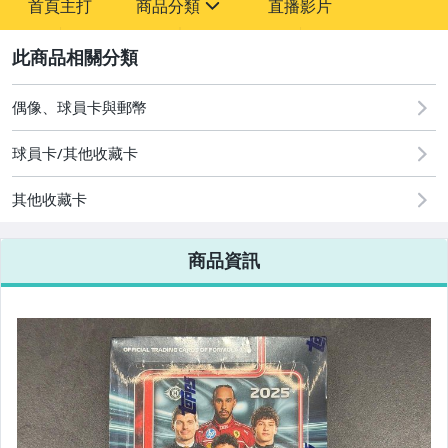
首頁主打
商品分類
直播影片
sign
2
成人專區
玩具、模型與公仔
偶像、球員卡與郵幣
偶像、球員卡與郵幣
球員卡/其他收藏卡
男性精品與服飾
其他收藏卡
運動、戶外與休閒
商品資訊