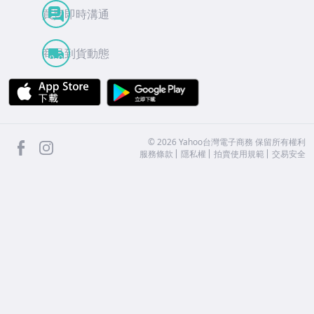
買賣即時溝通
商品到貨動態
APP Store
Google Play
facebook
Instagram
©
2026
Yahoo台灣電子商務 保留所有權利
服務條款
隱私權
拍賣使用規範
交易安全