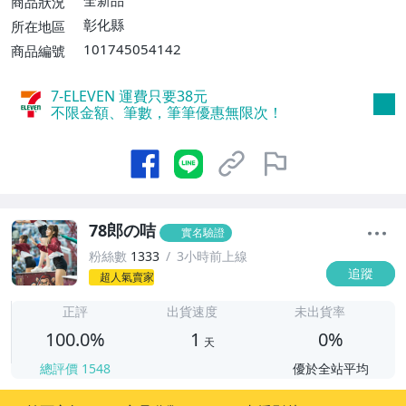
全新品
商品狀況
彰化縣
所在地區
101745054142
商品編號
7-ELEVEN 運費只要
38
元
不限金額、筆數，筆筆優惠無限次！
78郎の咭
實名驗證
粉絲數
1333
3小時前上線
追蹤
超人氣賣家
1
正評
出貨速度
未出貨率
100.0%
1
0%
天
總評價
1548
優於全站平均