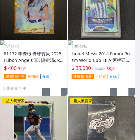
78郎の咭
78郎の咭
EI 172 李珠珢 珠珠寶貝 2025
Lionel Messi 2014 Panini Pri
Fubon Angels 富邦啦啦隊 RC
zm World Cup FIFA 阿根廷梅
限量16/99 新人亮面折射卡
西世界盃銀亮金屬卡 PSA 9
$ 400
$ 35,000
91折
88折
$ 40,000
運費抵用券
折扣碼
直購
運費抵用券
折扣碼
直購
近期銷量 1 件
超人氣賣家
超人氣賣家