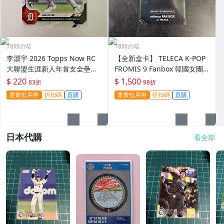
78郎の咭
78郎の咭
李灝宇 2026 Topps Now RC
【全新盒卡】 TELECA K-POP
大聯盟生涯新人年首支全壘打
FROMIS 9 Fanbox 韓國女團
MLB 老虎隊新人卡
收藏卡
$ 220
$ 1,500
83折
98折
運費抵用券
折扣碼
直購
運費抵用券
折扣碼
直購
日本代購
看全部