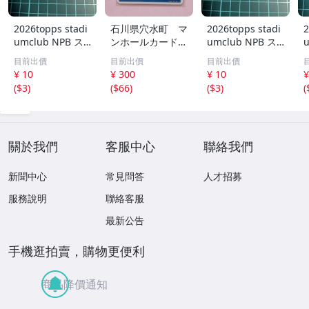
2026topps stadi
石川県穴水町 マ
2026topps stadi
2
umclub NPB ス
ンホールカード
umclub NPB ス
タジアムクラブ 1
A001 ロット00
タジアムクラブ 1
目前出價
目前出價
目前出價
60 オリックスバ
4
68 オリックスバ
¥ 10
¥ 300
¥ 10
¥
ファローズ 西川
ファローズ 杉本
(
$3
)
(
$66
)
(
$3
)
(
龍馬
裕太郎
關於我們
客服中心
聯絡我們
新聞中心
常見問答
人才招募
服務說明
聯絡客服
最新公告
手機逛拍賣，購物更便利
商品降價通知