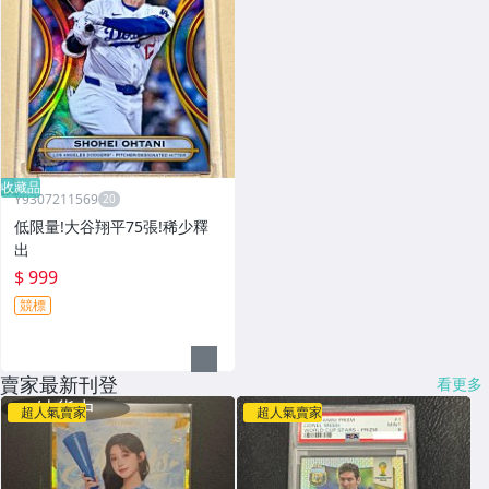
收藏品
Y9307211569
低限量!大谷翔平75張!稀少釋
出
$ 999
競標
賣家最新刊登
看更多
超人氣賣家
超人氣賣家