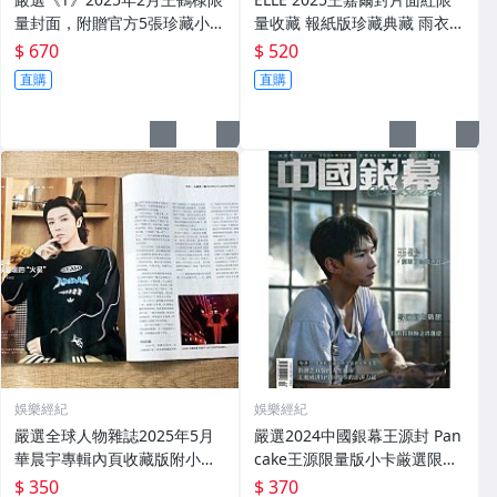
量封面，附贈官方5張珍藏小卡
量收藏 報紙版珍藏典藏 雨衣附
與精彩張切頁，推薦收藏《T》
贈 ELLE 4月號 王嘉爾封面 附
$ 670
$ 520
錦繡中文版2025年2月王鶴棣
贈雙面卡片 時尚雜志 限定款
直購
直購
封面 T 《T》 王鶴棣 封面
娛樂經紀
娛樂經紀
嚴選全球人物雜誌2025年5月
嚴選2024中國銀幕王源封 Pan
華晨宇專輯內頁收藏版附小卡
cake王源限量版小卡厳選限量
環球人物 華晨宇 小卡
版 2024年中國銀幕、王源、封
$ 350
$ 370