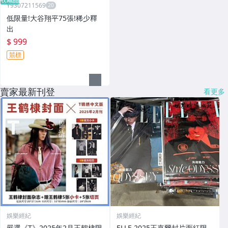
Y9307211569
低限量!大谷翔平75張!稀少釋
出
$ 999
競標
賣家最新刊登
看更多
娛樂經紀
娛樂經紀
嚴選《T》2025年2月王鶴棣限
ELLE 2025王嘉爾封片面紅限