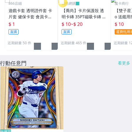
866店鋪
喬尚網購
魔卡商行
遊戲卡套 透明證件套 卡
【喬尚】卡片保護殼 透
【雙子星】
片套 健保卡套 會員卡套
明卡磚 35PT磁吸卡磚 貝
o 送鑑用
身分證卡套 名片夾 悠遊
殼卡磚 球員卡保護殼 卡
43000
$ 1
$ 10
~
$ 20
$ 10
卡 IC卡套 提款卡套 銀行
磚展示架 寶可夢 遊戲卡
直購
直購
運費抵用
卡套 名片
球員卡
近期銷量 50 件
近期銷量 465 件
近期銷量 1
行動任意門
看更多
收藏品