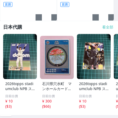
面
直購
直購
日本代購
看全部
2026topps stadi
石川県穴水町 マ
2026topps stadi
2
umclub NPB ス
ンホールカード
umclub NPB ス
タジアムクラブ 1
A001 ロット00
タジアムクラブ 1
目前出價
目前出價
目前出價
60 オリックスバ
4
68 オリックスバ
¥ 10
¥ 300
¥ 10
¥
ファローズ 西川
ファローズ 杉本
(
$3
)
(
$66
)
(
$3
)
(
龍馬
裕太郎