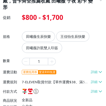
藏，普卡齊全推薦收藏 田曦薇 子夜 彩卡 變
形
$800 - $1,700
促銷
規格
田曦薇生辰快樂
王佳怡生辰快樂
田曦薇許凱雙人印簽
數量
運費活動
運費抵用券
驚喜$99免運
運費規則
7-ELEVEN取貨付款【單件運費$38、滿5件
或消費滿$1298免運費】、7-ELEVEN取貨
付款方式
不付款【免運費】、萊爾富取貨付款【單件
運費$60、滿5件或消費滿$1298免運
全新品
商品狀況
費】、宅配/貨運【單件運費$120、滿5件