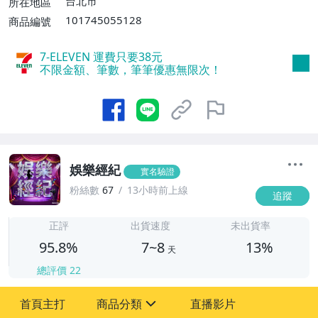
台北市
所在地區
或消費滿$1598免運費】
101745055128
商品編號
7-ELEVEN 運費只要
38
元
不限金額、筆數，筆筆優惠無限次！
娛樂經紀
實名驗證
粉絲數
67
13小時前上線
追蹤
7
正評
出貨速度
未出貨率
95.8%
7~8
13%
天
總評價
22
首頁主打
商品分類
直播影片
sign