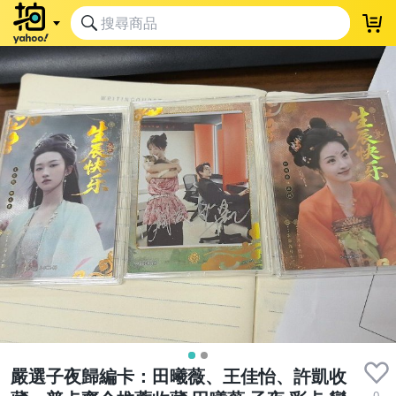
嚴選子夜歸編卡：田曦薇、王佳怡、許凱收
0