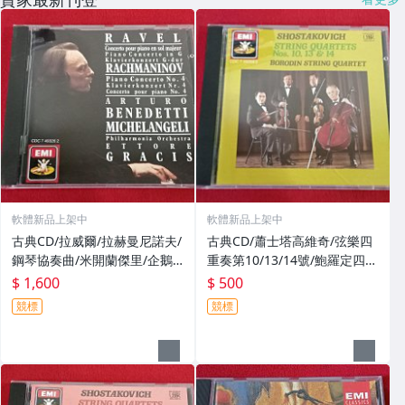
軟體新品上架中
軟體新品上架中
古典CD/拉威爾/拉赫曼尼諾夫/
古典CD/蕭士塔高維奇/弦樂四
鋼琴協奏曲/米開蘭傑里/企鵝
重奏第10/13/14號/鮑羅定四重
三星帶花/EMI西德sonopress
奏/EMI英國Nimbus版無ifpi
$ 1,600
$ 500
版無ifpi
競標
競標