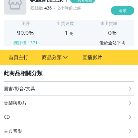
粉絲數
436
2小時前上線
追蹤
1
正評
出貨速度
未出貨率
99.9%
1
0%
天
總評價
1371
優於全站平均
首頁主打
商品分類
直播影片
sign
2
圖書/影音/文具
圖書/影音/文具
音樂與影片
CD
古典音樂