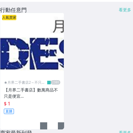
行動任意門
看更多
人氣賣家
★月界二手書店2～不只是
便宜...★
【月界二手書店】數萬商品不
只是便宜…
$ 1
直購
賣家最新刊登
看更多