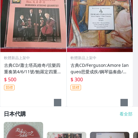
軟體新品上架中
軟體新品上架中
古典CD/蕭士塔高維奇/弦樂四
古典CD/Ferguson:Amore Ian
重奏第4/6/11號/鮑羅定四重
gueo思愛成疾/鋼琴協奏曲/Hil
奏/EMI英國Nimbus版無ifpi
l/Shelly/Hickox指揮/EMI德國
$ 500
$ 300
sonopress版
競標
競標
日本代購
看全部