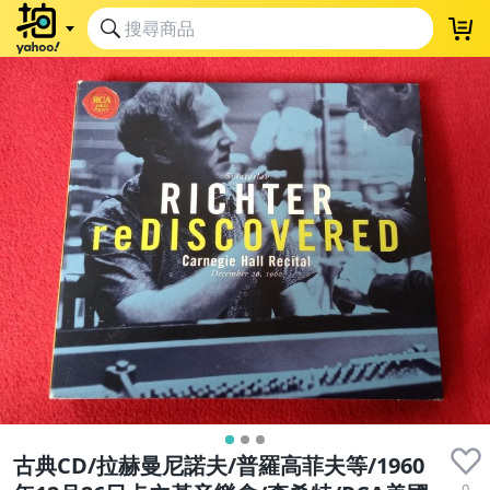
古典CD/拉赫曼尼諾夫/普羅高菲夫等/1960
0