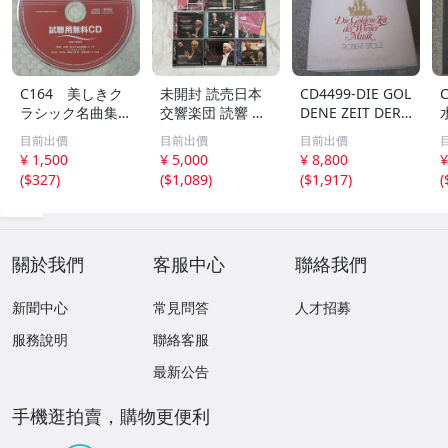
C164 美しきク
未開封 読売日本
CD4499-DIE GOL
ラシック名曲集
交響楽団 読響 ク
DENE ZEIT DER
試聴用無料CD
ラシックCD 9枚
WIENER MUSIK
目前出價
目前出價
目前出價
非売品 CD ジ
セット ライブ録
ウインナ・ワル
¥ 1,500
¥ 5,000
¥ 8,800
¥
ャケット無し
音
ツ大全集 BOX
(
$327
)
(
$1,089
)
(
$1,917
)
(
１２枚組
關於我們
客服中心
聯絡我們
新聞中心
常見問答
人才招募
服務說明
聯絡客服
最新公告
手機逛拍賣，購物更便利