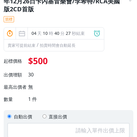
年12月26日卡內基音樂會/李希特/RCA美國
版2CD首版
競標
04
天
10
時
40
分
26
秒結束
/
賣家可提前結束
拍賣時間會自動延長
$500
起標價格
30
出價增額
無
最高出價者
1
件
數量
自動出價
直接出價