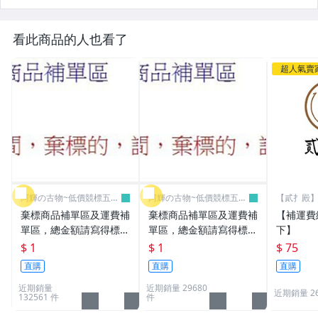
看此商品的人也看了
超人氣賣
阿輝の古物~低價競標五六
阿輝の古物~低價競標五六
【貳扌殿】
日結標
日結標
我
棄標商品補單區及運費補
棄標商品補單區及運費補
【補運費
單區，總金額請寫得標商
單區，總金額請寫得標商
下】
品金額，運費請寫棄標商
品金額，運費請寫棄標商
$ 1
$ 1
$ 75
品原設定之運費
品原設定之運費
直購
直購
直購
近期銷量
近期銷量 29680
近期銷量 2
132561 件
件