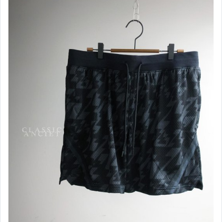
EDWIN
ESPRIT
FILA
GAP
G2000
GU
Hollister
H&M
JORDAN
Levi s
Lee