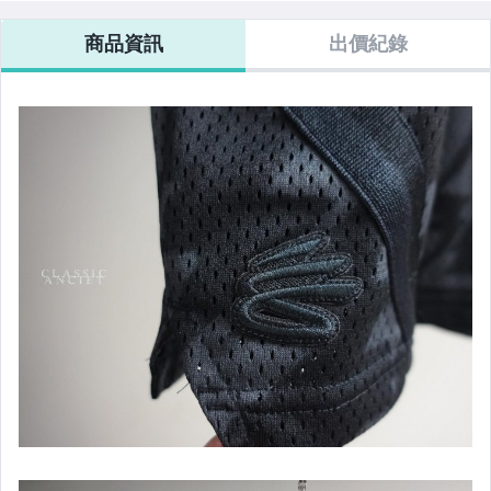
2 短褲
商品資訊
出價紀錄
3 上衣類
4 外套類
7女裝類
adidas
Abercrombie & Fitch
American Eagle
BIG TRAIN
Brooks Brothers
BOSS
DICKIES