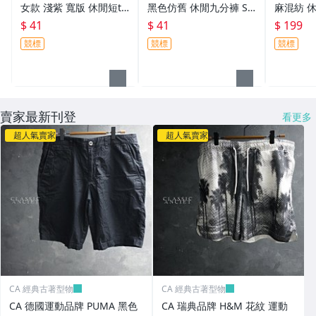
女款 淺紫 寬版 休閒短t
黑色仿舊 休閒九分褲 S
麻混紡 
XS號 一元起標無底價U3
號 一元起標無底價U546
號 一元起
$ 41
$ 41
$ 199
47
競標
競標
競標
賣家最新刊登
看更多
超人氣賣家
超人氣賣家
CA 經典古著型物
CA 經典古著型物
CA 德國運動品牌 PUMA 黑色
CA 瑞典品牌 H&M 花紋 運動