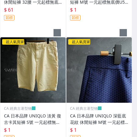
休閒短褲 32腰 一元起標無底
短褲 M號 一元起標無底價U56
價U568
9
$ 61
$ 1
競標
競標
超人氣賣家
超人氣賣家
CA 經典古著型物
CA 經典古著型物
CA 日本品牌 UNIQLO 淡黃 復
CA 日本品牌 UNIQLO 深藍底
古卡其短褲 S號 一元起標無底
花紋 休閒短褲 M號 一元起標
價U570
無底價U571
$ 1
$ 1