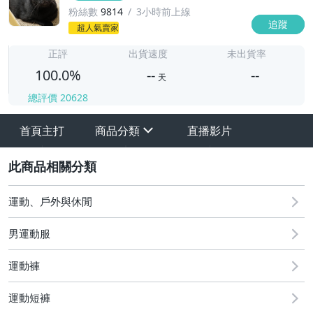
粉絲數
9814
3小時前上線
追蹤
-
超人氣賣家
-
正評
出貨速度
未出貨率
100.0%
--
--
天
總評價
20628
-
-
首頁主打
商品分類
直播影片
sign
2
運動、戶外與休閒
男運動服
運動褲
1 長褲
運動短褲