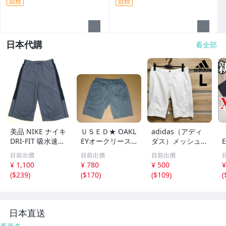
競標
競標
日本代購
看全部
美品 NIKE ナイキ
ＵＳＥＤ★ OAKL
adidas（アディ
DRI-FIT 吸水速乾
EYオークリース
ダス）メッシュハ
ウーブン 3/4 ク
カル ハーフパン
ーフパンツ Lサイ
目前出價
目前出價
目前出價
ォーターパンツ S
ツ★
ズ ホワイト 美品
¥ 1,100
¥ 780
¥ 500
¥
グレー ショーツ
（167）■ネコポ
(
$239
)
(
$170
)
(
$109
)
(
ジャージ クロッ
ス発送！
プド ハーフパン
ツ メンズ
日本直送
看更多