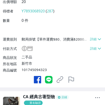
20
出價增額
Y7893068920
(
287
)
得標者
0
件
數量
運費規則
郵局掛號【單件運費$80、消費滿$2000免
運費】、面交/自取/不寄送【免運費】、離
付款方式
島配送【單件運費$80、消費滿$2000免運
費】
二手品
商品狀況
新竹市
所在地區
101745094323
商品編號
CA 經典古著型物
店鋪
實名驗證