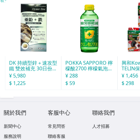
DK 持續型鋅＋速攻型
POKKA SAPPORO 檸
興和Ko
鐵 雙效補充 30日份 1
檬酸2700 檸檬氣泡飲
TELIN
20粒
155ml
L
¥ 5,980
¥ 288
¥ 1,456
$ 1,225
$ 59
$ 298
關於我們
客服中心
聯絡我們
新聞中心
常見問答
人才招募
服務說明
聯絡客服