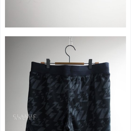
NIKE
NAUTICA
NAVY Co.
new balance
MUJI
MIZUNO
Munsingwear
ONIARAI
PUMA
PULL & BEAR
Ralph Lauren