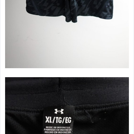
Roots
Reebok
TOMMY HILFIGER
Timberland
THE NORTH FACE
SUPERDRY
UNIQLO
UNDER ARMOUR
Wrangler
ZARA