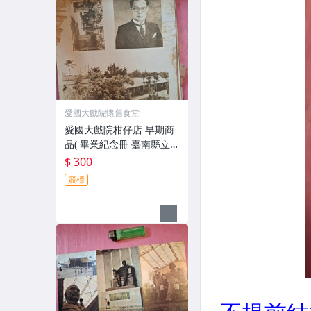
愛國大戲院懷舊食堂
愛國大戲院柑仔店 早期商
品( 畢業紀念冊 臺南縣立西
螺初級中學 現況賣 )L 031
$ 300
競標