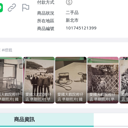
付款方式
二手品
商品狀況
新北市
所在地區
101745121399
商品編號
國大戲院柑仔
愛國大戲院柑仔
愛國大戲院柑仔
愛國大戲院柑仔
愛
早期照片( 國
店 早期照片( 早
店 早期照片( 國
店 早期照片( 早
店 
臺灣大學土木
期服飾 紀念合影
立臺灣大學土木
期服飾 老建築
期
程儀器設備像
現況賣)J 762
工程儀器設備像
紀念合影 現況
紀
現況賣)J 695
片 照相機 現況
賣)J 733
賣)J
商品資訊
賣)J 660