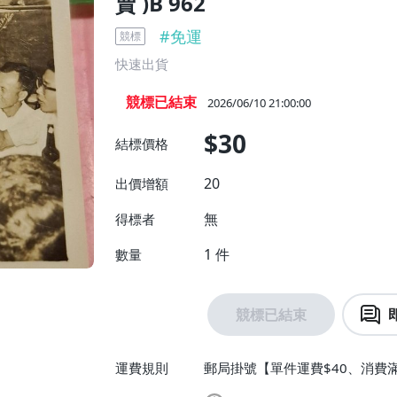
賣 )B 962
#
免運
競標
快速出貨
競標已結束
2026/06/10 21:00:00
$30
結標價格
20
出價增額
無
得標者
1
件
數量
競標已結束
運費規則
郵局掛號【單件運費$40、消費滿