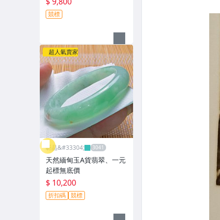
$ 9,800
競標
超人氣賣家
昕品&#33304;
天然緬甸玉A貨翡翠、一元
起標無底價
$ 10,200
折扣碼
競標