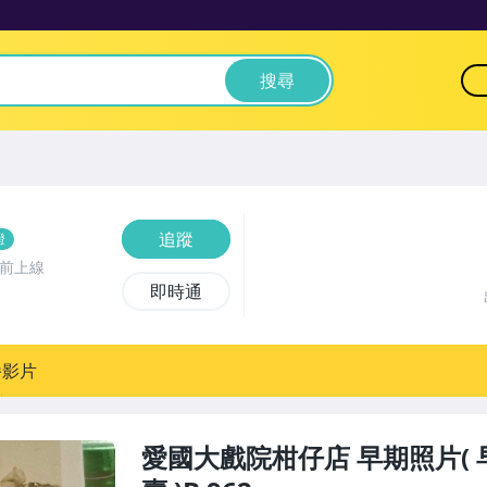
搜尋
追蹤
證
時前上線
即時通
播影片
愛國大戲院柑仔店 早期照片( 