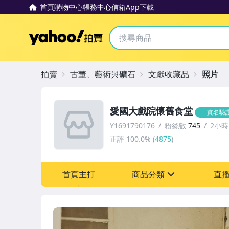
首頁
購物中心
帳務中心
信箱
App下載
Yahoo拍賣
拍賣
古董、藝術與礦石
文獻收藏品
照片
愛國大戲院懷舊食堂
實名驗
Y1691790176
粉絲數
745
2小
正評
100.0%
(
4875
)
首頁主打
商品分類
直
sign
古董、藝術與礦石