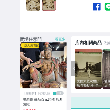
賣場任意門
看更多
店內相關商品
超人氣賣家
PREV
愛國大戲院柑仔
愛
店 早期照片( 早
店 
期服飾 老建築
立
【壓箱寶】 阿寶託拍
紀念留影 現況
工
網
賣)J 269
片 
壓箱寶 藝品百元起標 歡迎
蒞臨