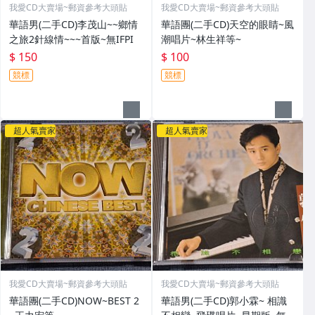
我愛CD大賣場~郵資參考大頭貼
我愛CD大賣場~郵資參考大頭貼
華語男(二手CD)李茂山~~鄉情
華語團(二手CD)天空的眼睛~風
之旅2針線情~~~首版~無IFPI
潮唱片~林生祥等~
$ 150
$ 100
競標
競標
超人氣賣家
超人氣賣家
我愛CD大賣場~郵資參考大頭貼
我愛CD大賣場~郵資參考大頭貼
華語團(二手CD)NOW~BEST 2
華語男(二手CD)郭小霖~ 相識