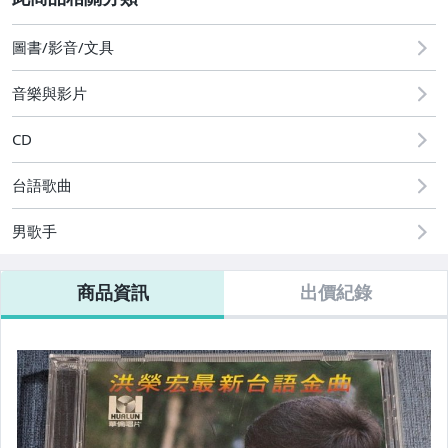
2
圖書/影音/文具
音樂與影片
CD
台語歌曲
男歌手
商品資訊
出價紀錄