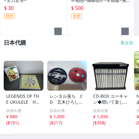
~王力宏等~
不相戀~飛碟唱片~早期版~無IF
PI~公關版~
$ 30
$ 500
競標
競標
日本代購
看全部
LEGENDS OF TH
レンタル落ち C
CD-BOX ユーキャ
E UKULELE HA
D 五木ひろし
ン◆聞いて楽しむ
WAIIAN MASTER
高橋真梨子 他
日本の名作 第1巻
目前出價
目前出價
目前出價
S ウクレレ ハワ
中古品
～第16巻 未開封
¥ 880
¥ 1,000
¥ 1,650
¥
イ 169
品混在 木箱付き
(
$191
)
(
$217
)
(
$358
)
(