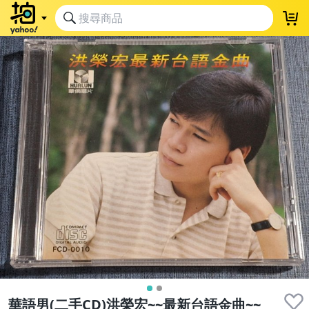
華語男(二手CD)洪榮宏~~最新台語金曲~~