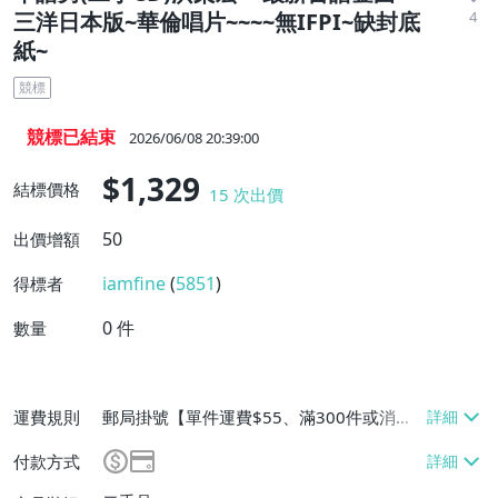
4
三洋日本版~華倫唱片~~~~無IFPI~缺封底
紙~
競標
競標已結束
2026/06/08 20:39:00
$1,329
結標價格
15
次出價
50
出價增額
iamfine
(
5851
)
得標者
0
件
數量
運費規則
郵局掛號【單件運費$55、滿300件或消費
滿$50000免運費】
付款方式