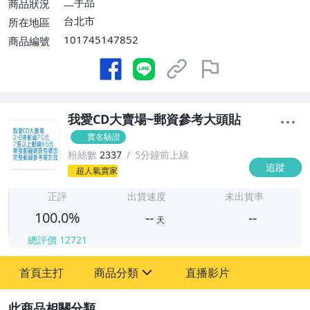
二手品
商品狀況
台北市
所在地區
101745147852
商品編號
我愛CD大賣場~郵資參考大頭貼
實名驗證
粉絲數
2337
5分鐘前上線
追蹤
-
超人氣賣家
-
正評
出貨速度
未出貨率
100.0%
--
--
天
總評價
12721
-
-
首頁主打
商品分類
直播影片
sign
圖書/影音/文具