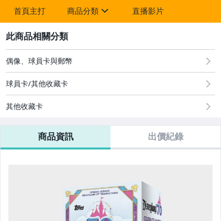
首頁主打
商品分類
直播影片
sign
2
一元起標專區
Topps Now
偶像、球員卡與郵幣
已售完 不會補貨了
球員卡/其他收藏卡
預購專區
其他收藏卡
配件 (薄膜、卡夾、磁鐵殼)
商品資訊
出價紀錄
NBA 現貨卡盒
MLB 現貨卡盒
單卡專區
其它