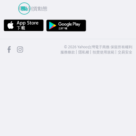
商品到貨動態
APP Store
Google Play
facebook
Instagram
©
2026
Yahoo台灣電子商務 保留所有權利
服務條款
隱私權
拍賣使用規範
交易安全