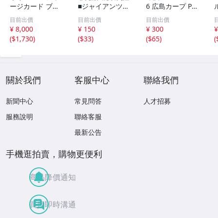
ージカード ブラ
■ジャイアンツOB
6 広島カープ PRE
ジル
カード■2013 読
MIER EDITION
目前出價
目前出價
目前出價
売巨人軍 球団配
小園海斗 /50枚限
¥ 8,000
¥ 150
¥ 300
¥
布プレゼント・新
定 インサートカ
(
$1,730
)
(
$33
)
(
$65
)
(
品未開封■読売ジ
ード TIME TO SH
C
ャイアンツ■
INE エポック
關於我們
客服中心
聯絡我們
新聞中心
常見問答
人才招募
服務說明
聯絡客服
最新公告
手機逛拍賣，購物更便利
商品降價通知
買賣即時溝通