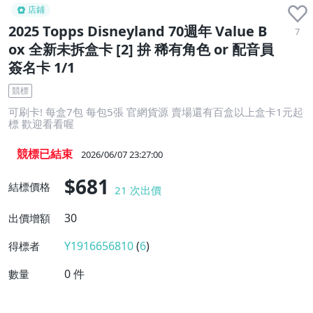
店鋪
2025 Topps Disneyland 70週年 Value B
7
ox 全新未拆盒卡 [2] 拚 稀有角色 or 配音員
簽名卡 1/1
競標
可刷卡! 每盒7包 每包5張 官網貨源 賣場還有百盒以上盒卡1元起
標 歡迎看看喔
競標已結束
2026/06/07 23:27:00
$681
結標價格
21
次出價
30
出價增額
Y1916656810
(
6
)
得標者
0
件
數量