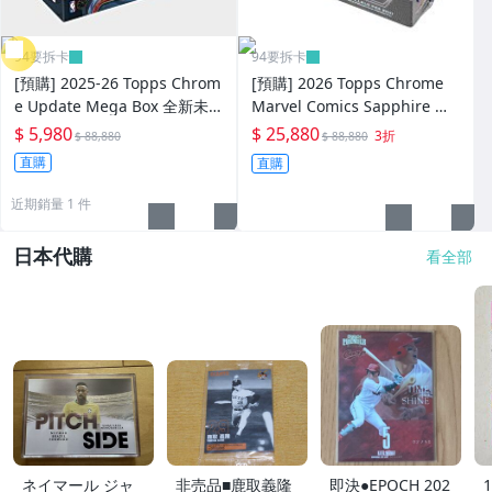
94要拆卡
94要拆卡
[預購] 2025-26 Topps Chrom
[預購] 2026 Topps Chrome
e Update Mega Box 全新未
Marvel Comics Sapphire 全
拆一盒 抽 RDPA Alter Egos 小
新未拆盒卡 拚蜘蛛人 金鋼狼
$ 5,980
$ 25,880
3折
$ 88,880
$ 88,880
小兵 SSP特卡
鋼鐵人 Hidden Gems SP
直購
直購
近期銷量 1 件
日本代購
看全部
ネイマール ジャ
非売品■鹿取義隆
即決●EPOCH 202