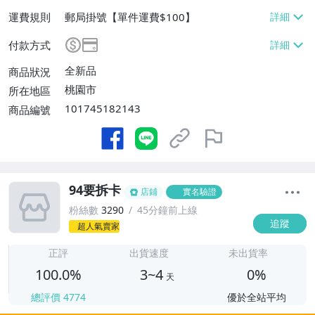
運費規則
郵局掛號【單件運費$100】
付款方式
全新品
商品狀況
桃園市
所在地區
101745182143
商品編號
94要拆卡
店鋪
實名驗證
粉絲數
3290
45分鐘前上線
追蹤
超人氣賣家
3
正評
出貨速度
未出貨率
100.0%
3~4
0%
天
總評價
4774
優於全站平均