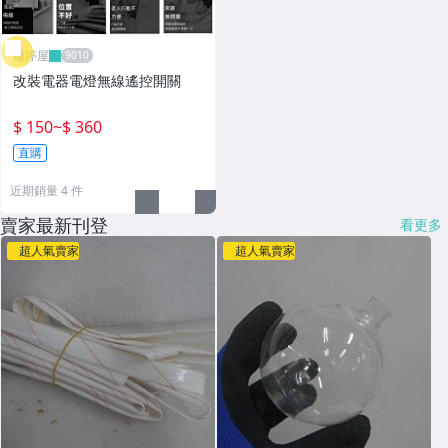
雁渟屋
改裝電器電燈無線遙控開關
$ 150
~
$ 360
直購
近期銷量 4 件
賣家最新刊登
看更多
超人氣賣家
超人氣賣家