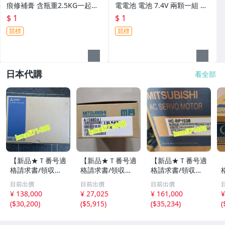
痕修補膏 含瓶重2.5KG一起賣
電電池 電池 7.4V 兩顆一組 兩
『一元起標』--L(x1606)
組一起賣 功能正常『一元起
$ 1
$ 1
標』p2(x1707)4
競標
競標
日本代購
看全部
【新品★Ｔ番号適
【新品★Ｔ番号適
【新品★Ｔ番号適
格請求書/領収
格請求書/領収
格請求書/領収
書】三菱電機 M
書】 三菱電機 A1
書】三菱電機 HC-
目前出價
目前出價
目前出價
R-J70A サーボア
S68DAI ディジタ
RP153B サーボモ
¥ 138,000
¥ 27,025
¥ 161,000
¥
ンプ【６か月保
ル アナログ変換
ーター 【６ヶ月
(
$30,200
)
(
$5,915
)
(
$35,234
)
(
証】
ユニット★６ヶ月
保証】
保証