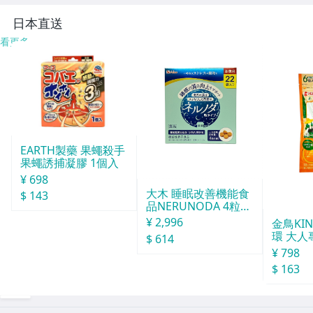
日本直送
看更多
EARTH製藥 果蠅殺手
果蠅誘捕凝膠 1個入
¥ 698
大木 睡眠改善機能食
$ 143
品NERUNODA 4粒22
袋
¥ 2,996
金鳥KI
環 大人
$ 614
¥ 798
$ 163