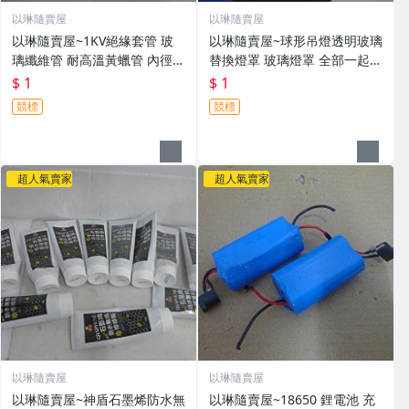
以琳隨賣屋
以琳隨賣屋
以琳隨賣屋~1KV絕緣套管 玻
以琳隨賣屋~球形吊燈透明玻璃
璃纖維管 耐高溫黃蠟管 內徑8/
替換燈罩 玻璃燈罩 全部一起賣
10/12/14/16mm 各1米 5條一
『一元起標』--Q(40068)
$ 1
$ 1
起賣『一元起標』--A3(40086)
競標
競標
超人氣賣家
超人氣賣家
以琳隨賣屋
以琳隨賣屋
以琳隨賣屋~神盾石墨烯防水無
以琳隨賣屋~18650 鋰電池 充