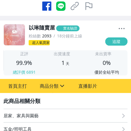
以琳隨賣屋
實名驗證
粉絲數
2093
18分鐘前上線
追蹤
超人氣賣家
1
正評
出貨速度
未出貨率
99.9%
1
0%
天
總評價
6891
優於全站平均
首頁主打
商品分類
直播影片
sign
2
手機、配件與通訊
汽機車精品百貨
居家、家具與園藝
居家、家具與園藝
五金/照明工具