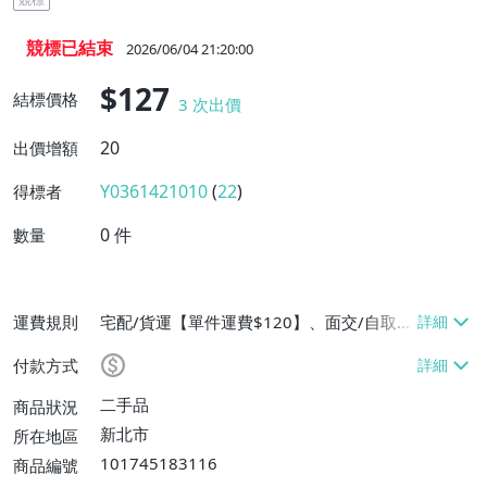
競標已結束
2026/06/04 21:20:00
$127
結標價格
3
次出價
20
出價增額
Y0361421010
(
22
)
得標者
0
件
數量
運費規則
宅配/貨運【單件運費$120】、面交/自取/
不寄送【免運費】、郵局掛號【單件運費$8
付款方式
0】
二手品
商品狀況
新北市
所在地區
101745183116
商品編號