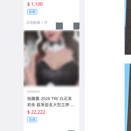
簽名 ➕ 另外兩張限量卡
$ 1,100
直購
近期銷量 1 件
lunsans
熱騰騰 2026 TRE 白石茉
莉奈 親筆簽名大型立牌 兔
女郎 僅限台中面交 建議開
$ 22,222
車自取 AV8D B賞
直購