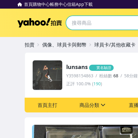
首頁
購物中心
帳務中心
信箱
App下載
Yahoo拍賣
拍賣
偶像、球員卡與郵幣
球員卡/其他收藏卡
lunsans
實名驗證
Y3598154863
粉絲數
68
58分
正評
100.0%
(
190
)
首頁主打
商品分類
直
sign
成人專區
偶像、球員卡與郵幣