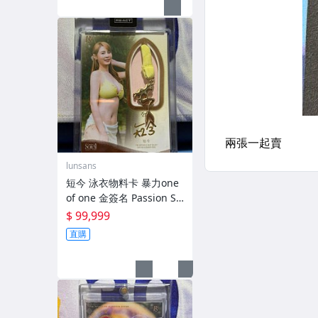
lunsans
短今 泳衣物料卡 暴力one
of one 金簽名 Passion Sis
ters 原封殼
$ 99,999
直購