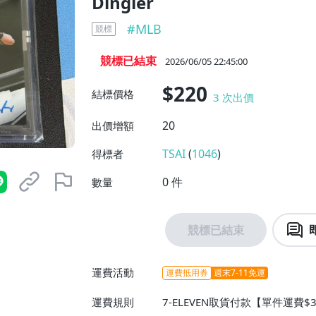
Dingler
#
MLB
競標
競標已結束
2026/06/05 22:45:00
$220
結標價格
3
次出價
20
出價增額
TSAI
(
1046
)
得標者
0
件
數量
競標已結束
運費活動
運費抵用券
週末7-11免運
運費規則
7-ELEVEN取貨付款【單件運費$