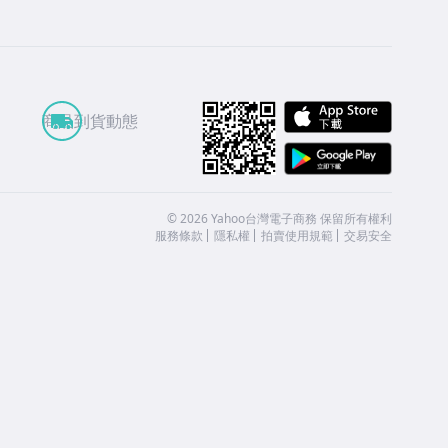
APP St
商品到貨動態
Google
©
2026
Yahoo台灣電子商務 保留所有權利
服務條款
隱私權
拍賣使用規範
交易安全