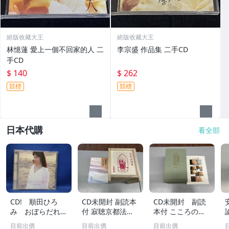
絕版收藏大王
絕版收藏大王
林憶蓮 愛上一個不回家的人 二
李宗盛 作品集 二手CD
手CD
$ 140
$ 262
競標
競標
日本代購
看全部
CD! 順田ひろ
CD未開封 副読本
CD未開封 副読
み おぼらだれ
付 寂聴京都法話
本付 こころの
ん 帯付き OM
集 ユーキャン
扉 河合隼雄講話
目前出價
目前出價
目前出價