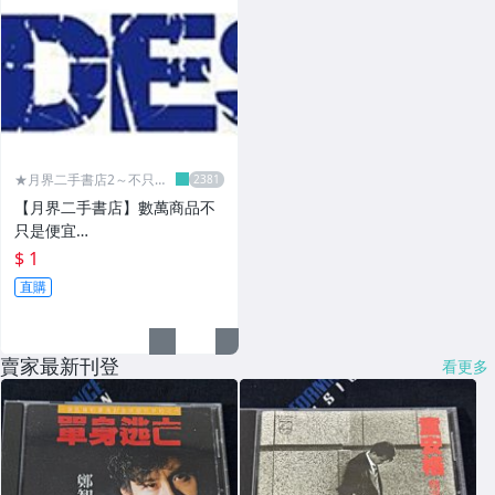
★月界二手書店2～不只是
便宜...★
【月界二手書店】數萬商品不
只是便宜…
$ 1
直購
賣家最新刊登
看更多