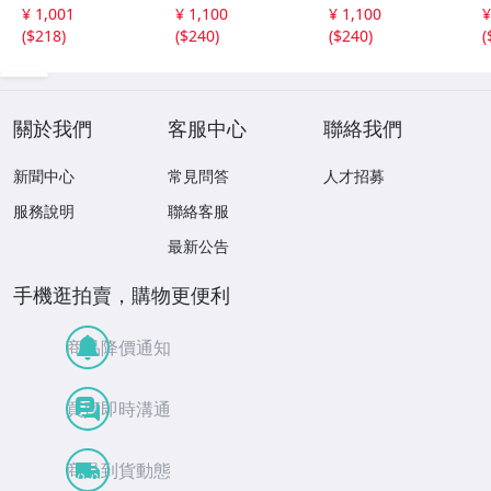
CD-16 42405
集
¥ 1,001
¥ 1,100
¥ 1,100
¥
(
$218
)
(
$240
)
(
$240
)
(
關於我們
客服中心
聯絡我們
新聞中心
常見問答
人才招募
服務說明
聯絡客服
最新公告
手機逛拍賣，購物更便利
商品降價通知
買賣即時溝通
商品到貨動態