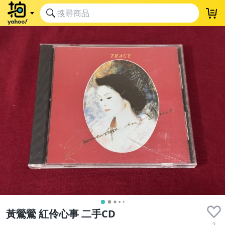
黃鶯鶯 紅伶心事 二手CD
2