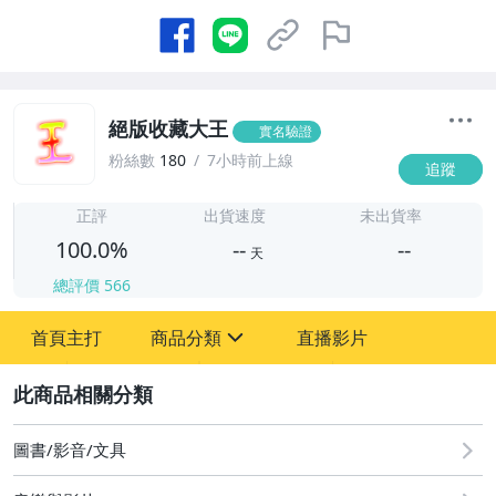
絕版收藏大王
實名驗證
粉絲數
180
7小時前上線
追蹤
-
-
正評
出貨速度
未出貨率
100.0%
--
--
天
總評價
566
-
首頁主打
商品分類
直播影片
-
sign
圖書/影音/文具
2
圖書/影音/文具