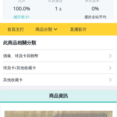
正評
出貨速度
未出貨率
100.0%
1
0%
天
總評價
81
優於全站平均
首頁主打
商品分類
直播影片
sign
2
玩具、模型與公仔
偶像、球員卡與郵幣
偶像、球員卡與郵幣
美容保養與彩妝
球員卡/其他收藏卡
運動、戶外與休閒
其他收藏卡
電玩遊戲與主機
商品資訊