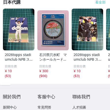
日本代購
看全部
2026topps stadi
石川県穴水町 マ
2026topps stadi
2
umclub NPB ス
ンホールカード
umclub NPB ス
タジアムクラブ 1
A001 ロット00
タジアムクラブ 1
目前出價
目前出價
目前出價
60 オリックスバ
4
68 オリックスバ
¥ 10
¥ 300
¥ 10
¥
ファローズ 西川
ファローズ 杉本
(
$3
)
(
$66
)
(
$3
)
(
龍馬
裕太郎
關於我們
客服中心
聯絡我們
新聞中心
常見問答
人才招募