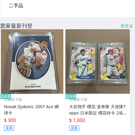
賣家最新刊登
看更多
近全新
近全新
尼爾森卡舖
尼爾森卡舖
Novak Djokovic 2007 Ace 網
大谷翔平 櫻花 道奇隊 天使隊T
球卡
opps 日本限定 櫻花特卡 2張
套組 附卡磚
$ 300
$ 1,000
直購
直購