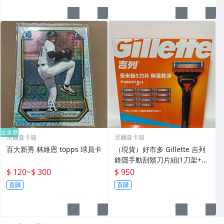
近全新
尼爾森卡舖
尼爾森卡舖
百大新秀 林維恩 topps 球員卡
（現貨）好市多 Gillette 吉列
鋒隱手動刮鬍刀片組(1刀架+12
刀頭)
$ 120
~
$ 300
$ 950
直購
直購