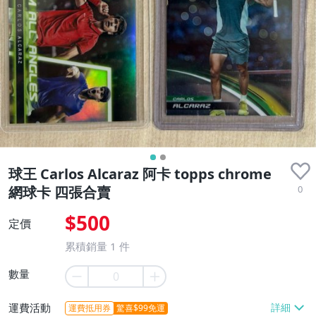
近全新
球王 Carlos Alcaraz 阿卡 topps chrome
0
網球卡 四張合賣
$500
定價
累積銷量
1
件
數量
運費活動
運費抵用券
驚喜$99免運