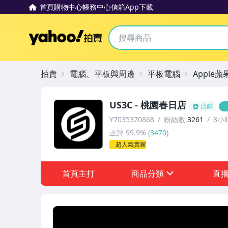
首頁
購物中心
帳務中心
信箱
App下載
Yahoo拍賣
拍賣
電腦、平板與周邊
平板電腦
Apple蘋
US3C - 桃園春日店
店鋪
Y7035370868
粉絲數
3261
8小
正評
99.9%
(
3470
)
超人氣賣家
首頁主打
商品分類
直
sign