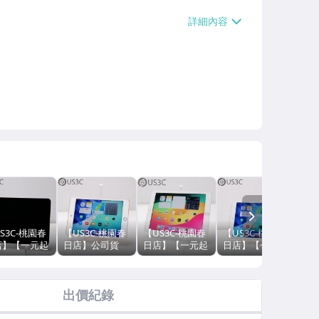
NEXT
S3C-桃園春
【US3C-桃園春
【US3C-桃園春
【US3C-桃園春
【U
店】【一元起
日店】公司貨
日店】【一元起
日店】【一元起
日
】公司貨
Apple iPad Mini
標】公司貨
標】公司貨
標
le iPad Pro
5 64G WiFi 金
Apple iPad 6
Apple iPad 8
貨 A
吋 第2代
7.9 吋 800 萬畫
128G WiFi 銀 9.7
128G WiFi 金
Air
出價紀錄
G WiFi 太空
素 Touch ID 二
吋 800 萬畫素
10.2 吋 A12 仿生
WiF
A12Z 仿生晶
手平板
Touch ID 指紋辨
晶片 800 萬像素
Ap
ace ID
識 二手平板
Touch ID
二