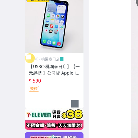
US3C - 桃園春日店
【US3C-桃園春日店】【一
元起標 】公司貨 Apple iP
hone 13 Pro Max 256G
$ 590
天峰藍 6.7 吋 1200 萬畫素
競標
A15 仿生晶片