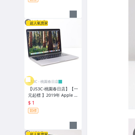
單眼鏡頭 (For Fujifilm X)
紋辨識 二手手機
單眼鏡頭 (其他卡口)
超人氣賣家
數位攝影機 (各大品牌)
運動攝影機 (各大品牌)
閃光燈器材 (各大品牌)
其他攝影周邊器材配件
電玩主機 (Sony PS 系列 & 遊戲片)
US3C - 桃園春日店
電玩主機 (任天堂 系列 & 遊戲片)
【US3C-桃園春日店】【一
元起標 】2019年 Apple M
耳機 & 喇叭 & 音響專區
acBook Pro Retina 13吋 T
$ 1
B i5 1.4G 8G 256G SSD
其他3C產品
競標
太空灰
超人氣賣家