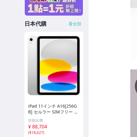
日本代購
看全部
iPad 11インチ A16[256G
B] セルラー SIMフリー シ
ルバー【安心…
目前出價
¥ 88,704
(
$18,627
)