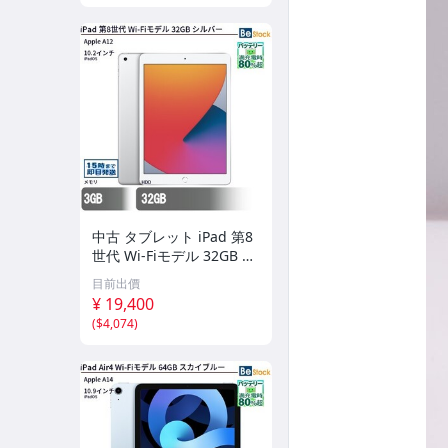
中古 タブレット iPad 第8
世代 Wi-Fiモデル 32GB 本
体 10.2インチ iPadOS Ap
目前出價
ple アップル 6ヶ月保証
¥ 19,400
(
$4,074
)