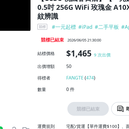
0.5吋 256G WiFi 玫瑰金 A10
紋辨識
#
一元起標
#
iPad
#
二手平板
#
A
競標
競標已結束
2026/06/05 21:30:00
$1,465
結標價格
9
次出價
50
出價增額
FANGTE
(
474
)
得標者
0
件
數量
競標已結束
運費規則
宅配/貨運【單件運費$100】、