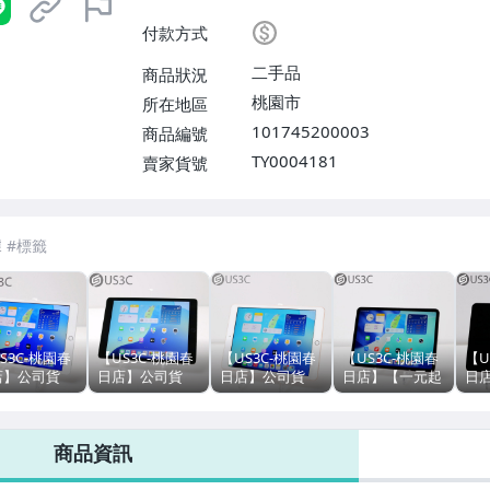
付款方式
二手品
商品狀況
桃園市
所在地區
101745200003
商品編號
TY0004181
賣家貨號
S3C-桃園春
【US3C-桃園春
【US3C-桃園春
【US3C-桃園春
【U
店】公司貨
日店】公司貨
日店】公司貨
日店】【一元起
日
le iPad 8
Apple iPad 9
Apple iPad 8
標】公司貨
標
 WiFi 銀 10.2
64G WiFi+LTE
32G WiFi 金 10.2
Apple iPad Pro
App
A12 仿生晶片
行動網路 銀
吋 A12 仿生晶片
11吋 第1代 64G
11
商品資訊
0 萬像素
10.2 吋 Retina
800 萬畫素
WiFi 太空灰
128
uch ID 二手平
顯示器 800 萬像
Touch ID 二手平
A12X 仿生晶片
灰 
素
板
1200萬像素
片 F