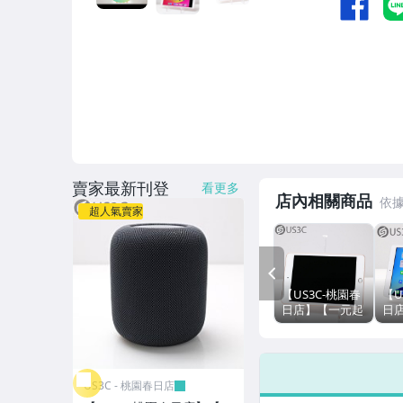
運動&智慧手錶 (Apple Watch)
運動&智慧手錶 (GARMIN)
運動&智慧手錶 (其他品牌)
智慧手機 (iPhone & AirPods)
智慧手機 (Samsung)
賣家最新刊登
看更多
智慧手機 (ASUS)
店內相關商品
超人氣賣家
智慧手機 (Google)
智慧手機 (OPPO)
PREV
【US3C-桃園春
【U
智慧手機 (Mi)
日店】【一元起
日
標 故障機】公司
App
智慧手機 (其他品牌)
貨 Apple iPad
32G
Mini 5 64G WiFi
吋 
金 7.9 吋 A12 仿
80
平板電腦 (iPad & Apple Pencil)
US3C - 桃園春日店
生晶片 800 萬像
To
素
板