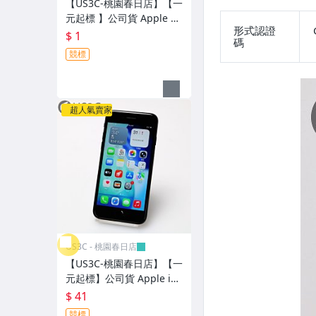
【US3C-桃園春日店】【一
平板電腦 (Samsung)
元起標 】公司貨 Apple H
形式認證
omePod 2 A2825 黑 智慧
數位單眼相機 (Leica)
$ 1
碼
家庭中樞 聲音辨識 溫度與
競標
濕度感測 杜比全景聲 二手
數位單眼相機 (Canon)
藍芽喇叭
數位單眼相機 (Nikon)
超人氣賣家
數位單眼相機 (Sony)
數位單眼相機 (Fujifilm)
數位單眼相機 (Olympus)
單眼鏡頭 (Leica)
單眼鏡頭 (Canon 原廠)
US3C - 桃園春日店
單眼鏡頭 (Nikon 原廠)
【US3C-桃園春日店】【一
元起標】公司貨 Apple iPh
單眼鏡頭 (Sony E)
one SE2 128G 黑 4.7 吋 A
$ 41
13仿生晶片 Touch ID 指
競標