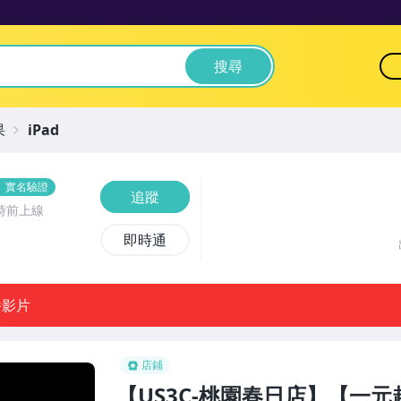
搜尋
果
iPad
實名驗證
追蹤
時前上線
即時通
播影片
店鋪
【US3C-桃園春日店】【一元起標】