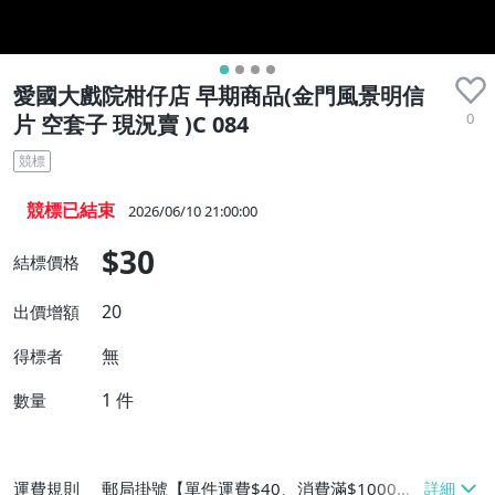
愛國大戲院柑仔店 早期商品(金門風景明信
0
片 空套子 現況賣 )C 084
競標
競標已結束
2026/06/10 21:00:00
$30
結標價格
20
出價增額
無
得標者
1
件
數量
運費規則
郵局掛號【單件運費$40、消費滿$1000免