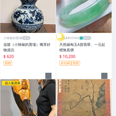
小辣椒的賣場
昕品&#33304;
追蹤（小辣椒的賣場）獨享好
天然緬甸玉A貨翡翠、一元起
物資訊
標無底價
$ 620
$ 10,200
競標
折扣碼
競標
超人氣賣家