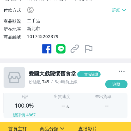
運費】
付款方式
二手品
商品狀況
新北市
所在地區
101745202379
商品編號
愛國大戲院懷舊食堂
實名驗證
粉絲數
745
5小時前上線
追蹤
-
-
正評
出貨速度
未出貨率
100.0%
--
--
天
總評價
4867
-
首頁主打
商品分類
直播影片
-