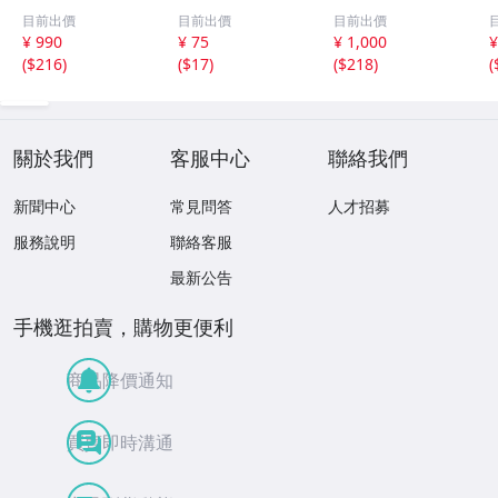
線 昭和１４年
平日いつでもクー
ポップ 台紙
目前出價
目前出價
目前出價
非売品 貯金局 古
ポン 10%割引券
非売品 まとめ
¥ 990
¥ 75
¥ 1,000
¥
い 昭和 レトロ ア
9月15日まで Pay
て アンパンマ
(
$216
)
(
$17
)
(
$218
)
(
ンティーク ヴィ
Pay・クレカ決済
ン ポケモン ガ
ンテージ ディス
可 当日利用可能
ンダム サンリ
プレイ /42614
オ 他 大量
關於我們
客服中心
聯絡我們
新聞中心
常見問答
人才招募
服務說明
聯絡客服
最新公告
手機逛拍賣，購物更便利
商品降價通知
買賣即時溝通