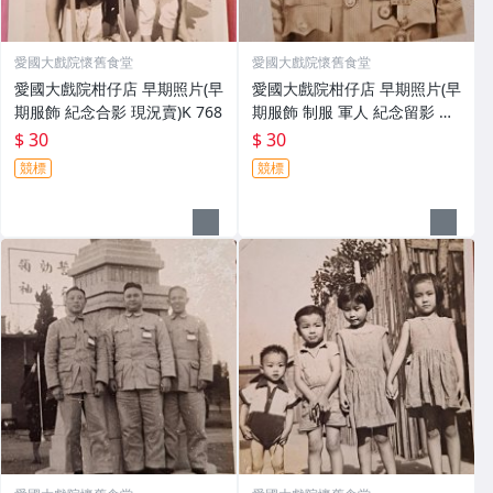
愛國大戲院懷舊食堂
愛國大戲院懷舊食堂
愛國大戲院柑仔店 早期照片(早
愛國大戲院柑仔店 早期照片(早
期服飾 紀念合影 現況賣)K 768
期服飾 制服 軍人 紀念留影 現
況賣)K 767
$ 30
$ 30
競標
競標