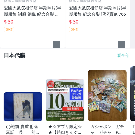
愛國大戲院懷舊食堂
愛國大戲院懷舊食堂
愛國大戲院柑仔店 早期照片(早
愛國大戲院柑仔店 早期照片(早
期服飾 制服 銅像 紀念合影 現
期服飾 紀念合影 現況賣)K 765
況賣)K 766
$ 30
$ 30
競標
競標
日本代購
看全部
◯戦前 貴重 貯金
★☆アプリ限定☆
ガシャポン ガチ
寓話 兵士 前
★【焼肉きんぐ】
ャ ガチャ POP