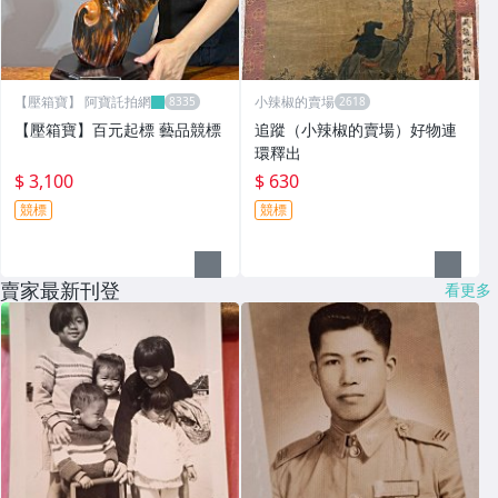
【壓箱寶】 阿寶託拍網
小辣椒的賣場
【壓箱寶】百元起標 藝品競標
追蹤（小辣椒的賣場）好物連
環釋出
$ 3,100
$ 630
競標
競標
賣家最新刊登
看更多