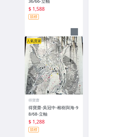
36/66-立軸
$ 1,588
競標
人氣賣家
得寶齋
得寶齋-吳冠中-榕樹與海-9
8/68-立軸
$ 1,288
競標