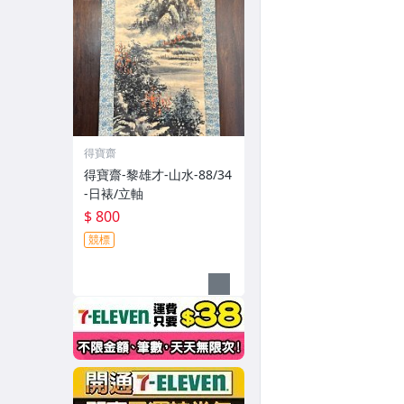
得寶齋
得寶齋-黎雄才-山水-88/34
-日裱/立軸
$ 800
競標