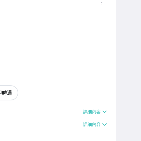
2
即時通