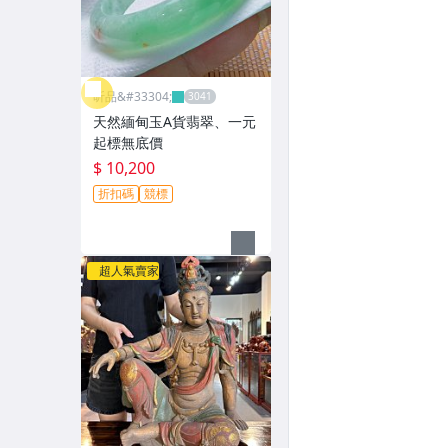
昕品&#33304;
天然緬甸玉A貨翡翠、一元
起標無底價
$ 10,200
折扣碼
競標
超人氣賣家