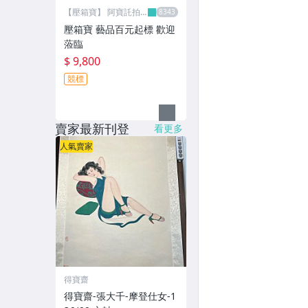
【壓箱寶】 阿寶託拍
網
壓箱寶 藝品百元起標 歡迎
蒞臨
$ 9,800
競標
賣家最新刊登
看更多
人氣賣家
得寶齋
得寶齋-張大千-摩登仕女-1