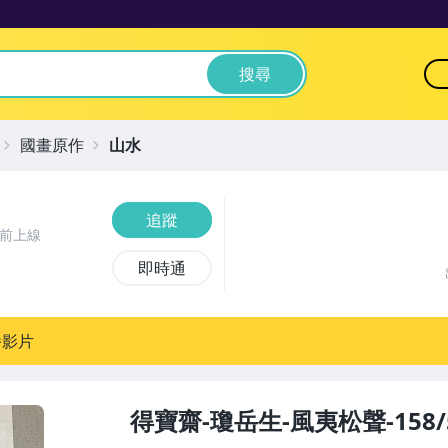
搜尋
國畫原作
山水
追蹤
時前上線
即時通
播影片
得寶齋-瓊岳生-風夷松聲-158