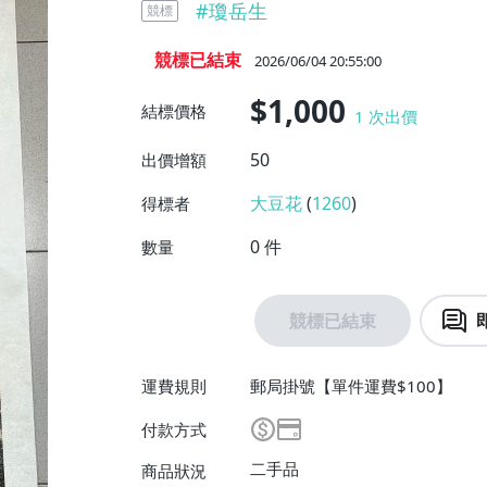
#
瓊岳生
競標
競標已結束
2026/06/04 20:55:00
$1,000
結標價格
1
次出價
50
出價增額
大豆花
(
1260
)
得標者
0
件
數量
競標已結束
運費規則
郵局掛號【單件運費$100】
付款方式
二手品
商品狀況