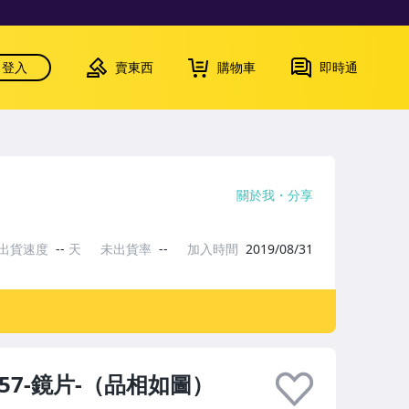
登入
賣東西
購物車
即時通
關於我
分享
出貨速度
--
天
未出貨率
--
加入時間
2019/08/31
/57-鏡片-（品相如圖）