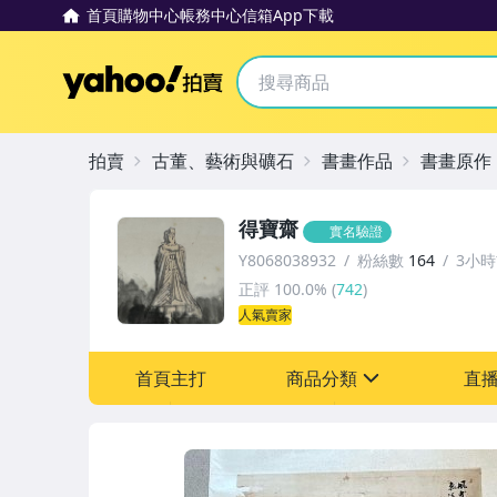
首頁
購物中心
帳務中心
信箱
App下載
Yahoo拍賣
拍賣
古董、藝術與礦石
書畫作品
書畫原作
得寶齋
實名驗證
Y8068038932
粉絲數
164
3小
正評
100.0%
(
742
)
人氣賣家
首頁主打
商品分類
直
sign
古董、藝術與礦石