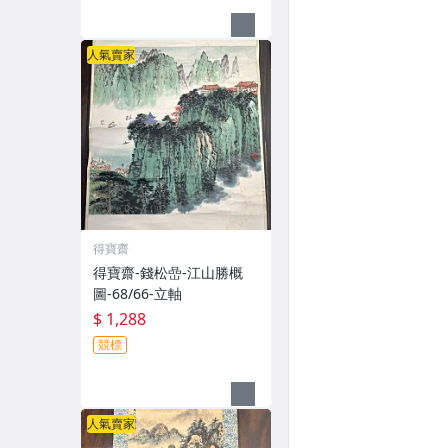
人氣賣家
得寶齋
得寶齋-錢松嵒-江山勝概
圖-68/66-立軸
$ 1,288
競標
人氣賣家