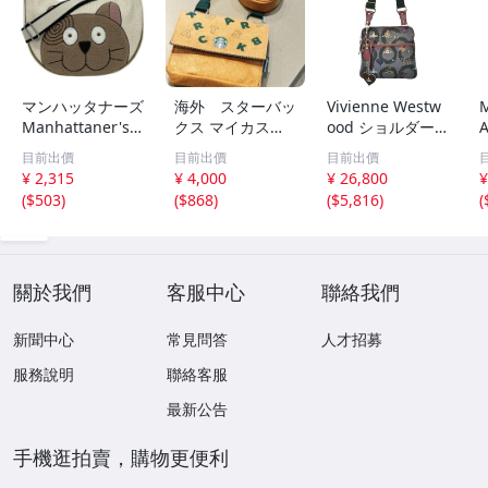
マンハッタナーズ
海外 スターバッ
Vivienne Westw
Manhattaner's
クス マイカスタ
ood ショルダー
ショルダーバッグ
マイズジャーニー
バッグ レディー
目前出價
目前出價
目前出價
- コットン、レザ
セット 2WAY シ
ス ヴィヴィアン
¥ 2,315
¥ 4,000
¥ 26,800
¥
ー アイボリー×ブ
ョルダーバッグ
ウエスドウッド
(
$503
)
(
$868
)
(
$5,816
)
(
ラウン×黒 ネコ/
ポーチ STARBUC
中古 古着
斜めがけ 美品 バ
KS
ッグ
關於我們
客服中心
聯絡我們
新聞中心
常見問答
人才招募
服務說明
聯絡客服
最新公告
手機逛拍賣，購物更便利