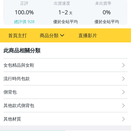
正評
出貨速度
未出貨率
100.0%
1~2
0%
天
總評價
928
優於全站平均
優於全站平均
首頁主打
商品分類
直播影片
sign
2
男性精品與服飾
女裝與服飾配件
女包精品與女鞋
女包精品與女鞋
流行時尚包款
側背包
其他款式側背包
其他材質