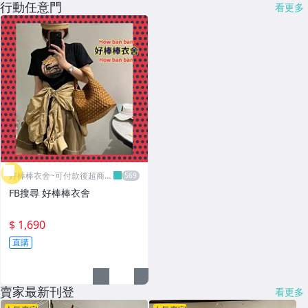
行動任意門
看更多
好棒棒衣舍~可付款後超商取
貨
FB搜尋 好棒棒衣舍
$ 1,690
直購
賣家最新刊登
看更多