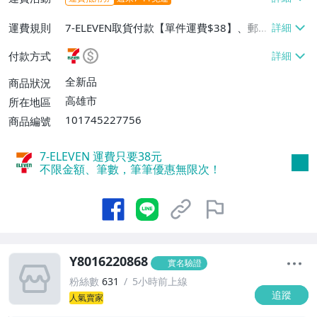
運費規則
7-ELEVEN取貨付款【單件運費$38】、郵局
掛號【單件運費$80、消費滿$3000免運
付款方式
費】
全新品
商品狀況
高雄市
所在地區
101745227756
商品編號
7-ELEVEN 運費只要
38
元
不限金額、筆數，筆筆優惠無限次！
Y8016220868
實名驗證
粉絲數
631
5小時前上線
追蹤
人氣賣家
1