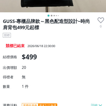
GUSS-專櫃品牌款～黑色配造型設計~時尚
0
肩背包499元起標
競標
競標已結束
2026/06/18 22:30:00
$499
結標價格
20
出價增額
無
得標者
1
件
數量
運費活動
運費抵用券
週末7-11免運