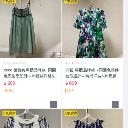
人氣賣家
人氣賣家
Y8016220868
Y8016220868
ecco-葉伽伶專櫃品牌款~同圖
六藝-專櫃品牌款～同圖色整件
色系造型設計～年輕款洋裝69
造型設計～時尚洋裝699元起
9元起標
標
$ 699
$ 699
競標
競標
人氣賣家
人氣賣家