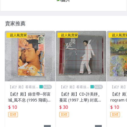
賣家推薦
超人氣賣家
超人氣賣家
超人氣賣
【貳扌殿】看看規則
【貳扌殿】看看規則
【貳扌殿
&關於我
&關於我
&關於我
【貳扌殿】錄音帶─郭富
【貳扌殿】CD-許美靜_
【貳扌殿】C
城_風不息 (1995 飛碟)
蔓延 (1997 上華) 封底髒
rogram
封面斑駁、黃斑，歌詞黃
污、歌詞髒汙破損變色
夜對談 (
$ 10
$ 30
$ 10
斑
競標
競標
競標