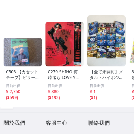
C503-【カセット
C279-SHIHO 何
【全て未開封】メ
テープ】ビリー・
時迄も LOVE YO
タル・ハイポジ中
ヴォーン ベス
U ※歌詞アリ
心 カセットテー
目前出價
目前出價
目前出價
ト BEST ONE
プ大量まとめ 約
¥ 2,750
¥ 880
¥ 1
¥
全２０曲
1.7kg AXIA TDK
(
$599
)
(
$192
)
(
$1
)
(
SONY maxell 生
産終了モデル含む
現状品 1円スター
ト
關於我們
客服中心
聯絡我們