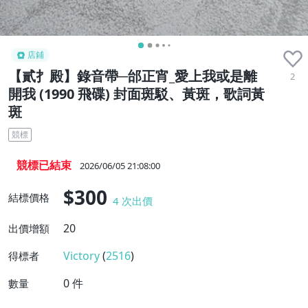
店鋪
【貳扌殿】錄音帶─邰正宵_愛上我或是離
2
開我 (1990 飛碟) 封面斑駁、黃斑，歌詞黃
斑
競標
競標已結束
2026/06/05 21:08:00
$300
結標價格
4
次出價
20
出價增額
Victory
(
2516
)
得標者
0
件
數量