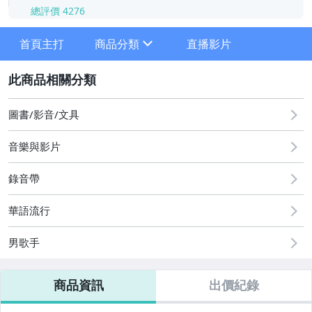
總評價
4276
-
-
首頁主打
商品分類
直播影片
sign
2
★★★1元起標專區★★★
圖書/影音/文具
★舊物★
音樂與影片
★CD★
錄音帶
●華語男歌手●
華語流行
●華語女歌手●
男歌手
●華語團體●
●台語●
商品資訊
出價紀錄
●電影 / 電視原聲帶●