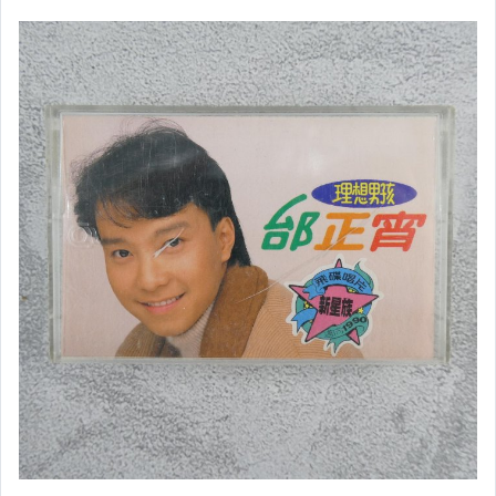
●東西洋區●
●其他類型音樂●
★錄音帶★
★卡片★
(補款區)