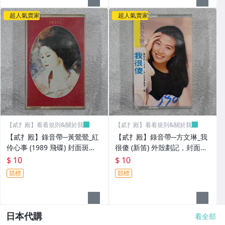
超人氣賣家
超人氣賣家
【貳扌殿】看看規則&關於我
【貳扌殿】看看規則&關於我
【貳扌殿】錄音帶─黃鶯鶯_紅
【貳扌殿】錄音帶─方文琳_我
伶心事 (1989 飛碟) 封面斑
很傻 (新笛) 外殼劃記，封面、
駁、黃斑，歌詞黃斑
歌詞黃斑
$ 10
$ 10
競標
競標
日本代購
看全部