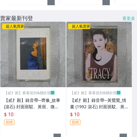
賣家最新刊登
看更多
超人氣賣家
超人氣賣家
【貳扌殿】看看規則&關於我
【貳扌殿】看看規則&關於我
【貳扌殿】錄音帶─齊豫_故事
【貳扌殿】錄音帶─黃鶯鶯_情
(滾石) 封面斑駁、黃斑、微破
畫 (1992 滾石) 封面斑駁、黃
損，歌詞黃斑
斑，歌詞黃斑
$ 10
$ 10
競標
競標