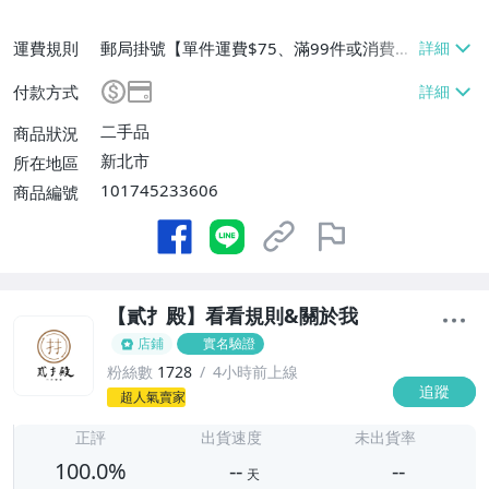
運費規則
郵局掛號【單件運費$75、滿99件或消費滿
$99999免運費】、跨國寄送【單件運費$3
付款方式
50、消費滿$99999免運費】
二手品
商品狀況
新北市
所在地區
101745233606
商品編號
【貳扌殿】看看規則&關於我
店鋪
實名驗證
粉絲數
1728
4小時前上線
追蹤
-
超人氣賣家
-
正評
出貨速度
未出貨率
100.0%
--
--
天