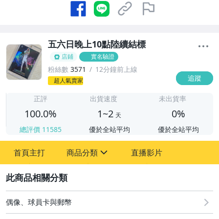
五六日晚上10點陸續結標
店鋪
實名驗證
粉絲數
3571
12分鐘前上線
追蹤
1
超人氣賣家
正評
出貨速度
未出貨率
100.0%
1~2
0%
天
總評價
11585
優於全站平均
優於全站平均
首頁主打
商品分類
直播影片
sign
2
直購 - NBA PRIZM 新秀 RC
08/07 (五) 結標
偶像、球員卡與郵幣
08/08 (六) 結標