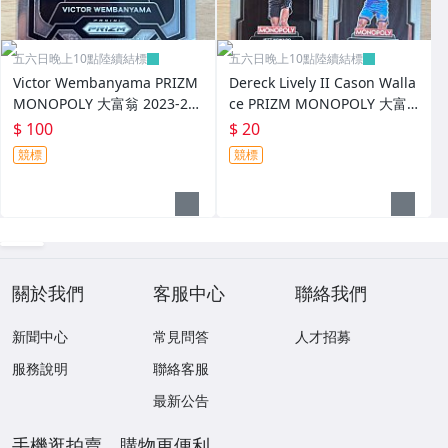
五六日晚上10點陸續結標
五六日晚上10點陸續結標
Victor Wembanyama PRIZM
Dereck Lively II Cason Walla
MONOPOLY 大富翁 2023-24
ce PRIZM MONOPOLY 大富
新人 RC 326
翁 2023-24 新人 RC 325
$ 100
$ 20
競標
競標
關於我們
客服中心
聯絡我們
新聞中心
常見問答
人才招募
服務說明
聯絡客服
最新公告
手機逛拍賣，購物更便利