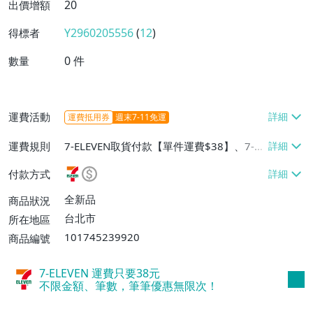
20
出價增額
Y2960205556
(
12
)
得標者
0
件
數量
運費活動
運費抵用券
週末7-11免運
運費規則
7-ELEVEN取貨付款【單件運費$38】、7-EL
EVEN取貨不付款【單件運費$38】、郵局掛
付款方式
號【單件運費$50】
全新品
商品狀況
台北市
所在地區
101745239920
商品編號
7-ELEVEN 運費只要
38
元
不限金額、筆數，筆筆優惠無限次！