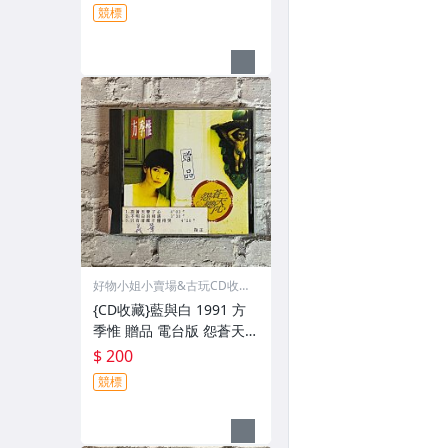
封面漂亮 外殼如圖
競標
好物小姐小賣場&古玩CD收藏
品
{CD收藏}藍與白 1991 方
季惟 贈品 電台版 怨蒼天變
了心 片況像新的一樣 歌詞
$ 200
封面漂亮 外殼如圖
競標