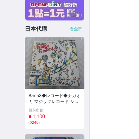
日本代購
看全部
Bana8◆レコード◆ナガオ
カ マジックレコード シー
トレコード ソノシート ア
目前出價
ナログ レトロ コレクショ
¥ 1,100
ン
(
$240
)