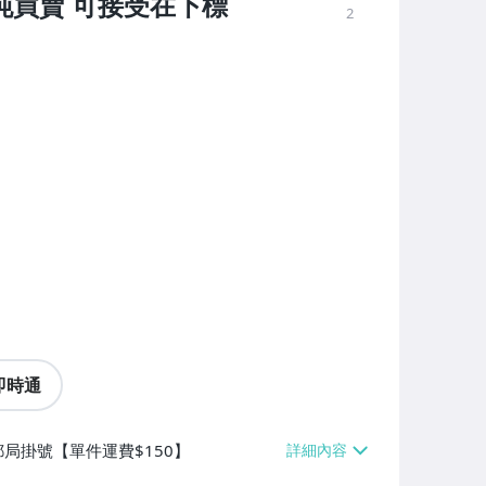
純買賣 可接受在下標
2
即時通
局掛號【單件運費$150】