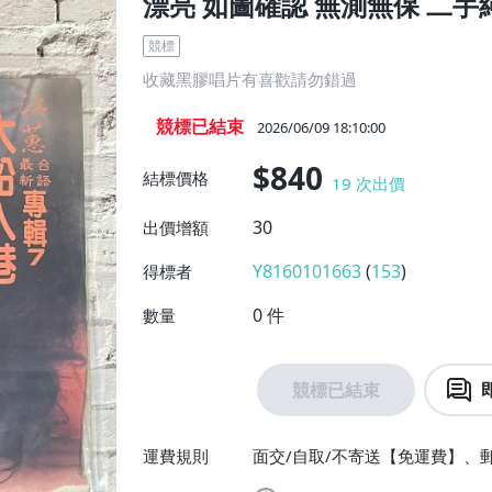
漂亮 如圖確認 無測無保 二手
競標
收藏黑膠唱片有喜歡請勿錯過
競標已結束
2026/06/09 18:10:00
$840
結標價格
19
次出價
30
出價增額
Y8160101663
(
153
)
得標者
0
件
數量
競標已結束
運費規則
面交/自取/不寄送【免運費】、郵