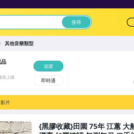
搜尋
其他音樂類型
藏品
追蹤
鐘前上線
即時通
播影片
{黑膠收藏}田園 75年 江蕙 