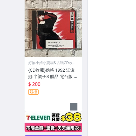
好物小姐小賣場&古玩CD收藏
品
{CD收藏}點將 1992 江淑
娜 半調子3 贈品 電台版 鍾
愛一生 片況像新的一樣 歌
$ 200
詞封面漂亮 外殼如圖
競標