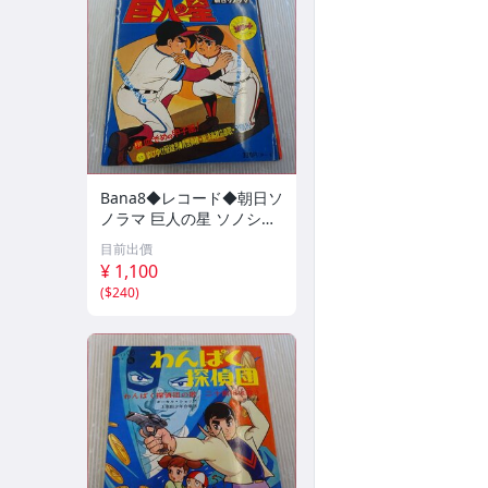
Bana8◆レコード◆朝日ソ
ノラマ 巨人の星 ソノシー
ト 絵本 レトロ コレクショ
目前出價
ン
¥ 1,100
(
$240
)