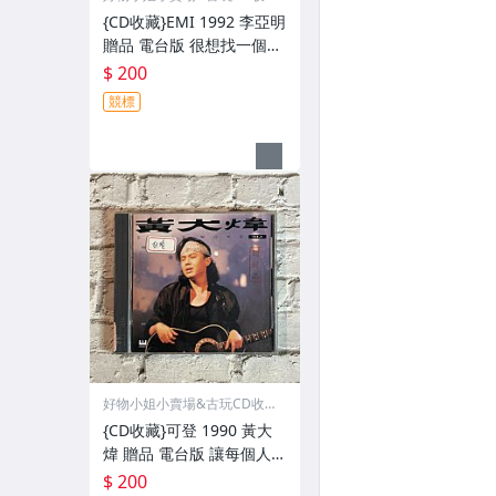
品
{CD收藏}EMI 1992 李亞明
贈品 電台版 很想找一個人
說說話 片況像新的一樣 歌
$ 200
詞封面漂亮 外殼如圖
競標
好物小姐小賣場&古玩CD收藏
品
{CD收藏}可登 1990 黃大
煒 贈品 電台版 讓每個人都
心碎 片況像新的一樣 歌詞
$ 200