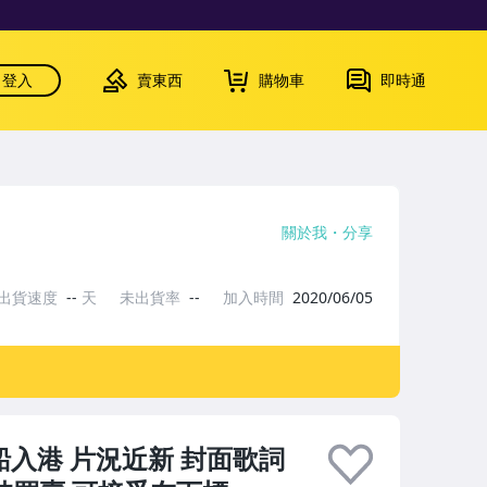
登入
賣東西
購物車
即時通
關於我
分享
出貨速度
--
天
未出貨率
--
加入時間
2020/06/05
大船入港 片況近新 封面歌詞