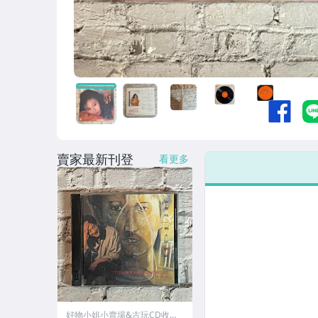
賣家最新刊登
看更多
好物小姐小賣場&古玩CD收藏