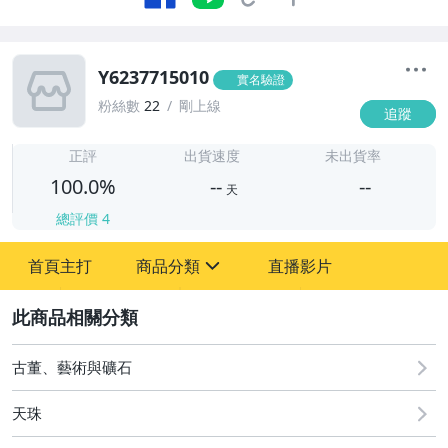
Y6237715010
實名驗證
粉絲數
22
剛上線
追蹤
-
-
正評
出貨速度
未出貨率
100.0%
--
--
天
總評價
4
-
首頁主打
商品分類
直播影片
-
sign
古董、藝術與礦石
2
居家、家具與園藝
古董、藝術與礦石
偶像、球員卡與郵幣
天珠
女裝與服飾配件