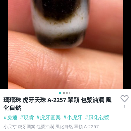
瑪瑙珠 虎牙天珠 A-2257 單顆 包漿油潤 風
1
化自然
#
免運
#
現貨
#
虎牙圖案
#
小虎牙
#
風化包漿
小尺寸 虎牙圖案 包漿油潤 風化自然 單顆 A-2257