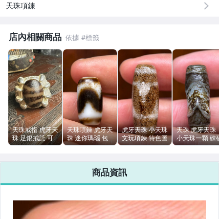
天珠項鍊
手錶與飾品配件
店內相關商品
天珠戒指 虎牙天
天珠項鍊 虎牙天
虎牙天珠 小天珠
天珠 虎牙天珠
珠 足銀戒託 可
珠 迷你瑪瑙 包
文玩項鍊 特色圖
小天珠一顆 硃
調 風化包漿 原
漿油潤
案 實拍 編號A-
象雄 藏地古樸
色
18.7×10.2mm
750
A-314
商品資訊