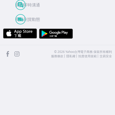
買賣即時溝通
商品到貨動態
APP Store
Google Play
facebook
Instagram
©
2026
Yahoo台灣電子商務 保留所有權利
服務條款
隱私權
拍賣使用規範
交易安全