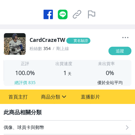
CardCrazeTW
實名驗證
粉絲數
354
剛上線
追蹤
1
正評
出貨速度
未出貨率
100.0%
1
0%
天
總評價
835
優於全站平均
首頁主打
商品分類
直播影片
sign
2
偶像、球員卡與郵幣
偶像、球員卡與郵幣