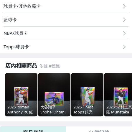
球員卡/其他收藏卡
籃球卡
NBA/球員卡
Topps球員卡
店內相關商品
2026 Roman
大谷翔平
2026 Finest
2026 S2 村上宗
Anthony RC 紅
Shohei Ohtani
Topps 銀亮
隆 Munetaka
標 新人 TOPPS
特卡 S&R 2025
Roman
Murakami RC
Bowman
TOPPS Chrome
Anthony RC 新
新人 銀亮 Topp
Chrome MLB 棒
Platinum 白金
人 MLB 棒球卡
Base MLB 棒球