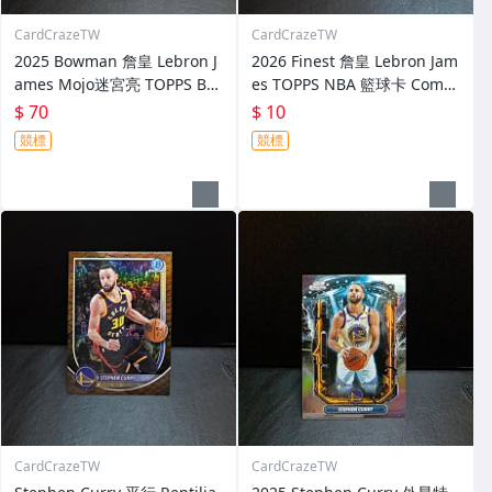
CardCrazeTW
CardCrazeTW
2025 Bowman 詹皇 Lebron J
2026 Finest 詹皇 Lebron Jam
ames Mojo迷宮亮 TOPPS Bo
es TOPPS NBA 籃球卡 Comm
wman NBA 籃球卡 Lakers 湖
on Lakers 湖人隊
$ 70
$ 10
人隊
競標
競標
CardCrazeTW
CardCrazeTW