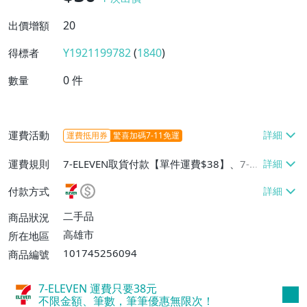
20
出價增額
Y1921199782
(
1840
)
得標者
0
件
數量
運費活動
運費抵用券
驚喜加碼7-11免運
運費規則
7-ELEVEN取貨付款【單件運費$38】、7-EL
EVEN取貨不付款【單件運費$38】、面交/
付款方式
自取/不寄送【免運費】
二手品
商品狀況
高雄市
所在地區
101745256094
商品編號
7-ELEVEN 運費只要
38
元
不限金額、筆數，筆筆優惠無限次！