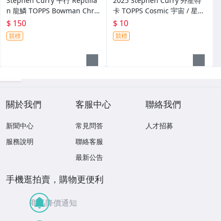
Stephen Curry 平行 Reptilia
2025 Stephen Curry 外星特
n 龍鱗 TOPPS Bowman Chro
卡 TOPPS Cosmic 宇宙 / 星球
me NBA 2025-26 籃球卡 War
NBA 有傷 籃球卡 Warriors 勇
$ 150
$ 10
riors 勇士隊
士隊
競標
競標
關於我們
客服中心
聯絡我們
新聞中心
常見問答
人才招募
服務說明
聯絡客服
最新公告
手機逛拍賣，購物更便利
商品降價通知