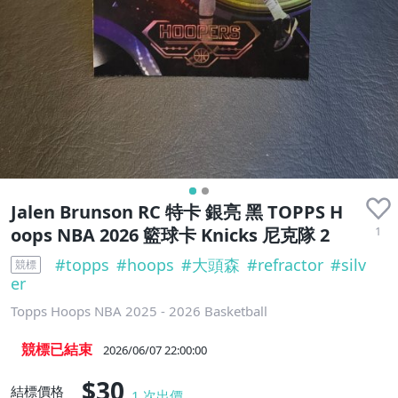
近全新
Jalen Brunson RC 特卡 銀亮 黑 TOPPS H
1
oops NBA 2026 籃球卡 Knicks 尼克隊 2
#
topps
#
hoops
#
大頭森
#
refractor
#
silv
競標
er
Topps Hoops NBA 2025 - 2026 Basketball
競標已結束
2026/06/07 22:00:00
$30
結標價格
1
次出價