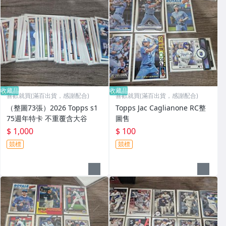
收藏品
收藏品
喜歡就買(滿百出貨，感謝配合)
喜歡就買(滿百出貨，感謝配合)
（整圖73張）2026 Topps s1
Topps Jac Caglianone RC整
75週年特卡 不重覆含大谷
圖售
$ 1,000
$ 100
競標
競標