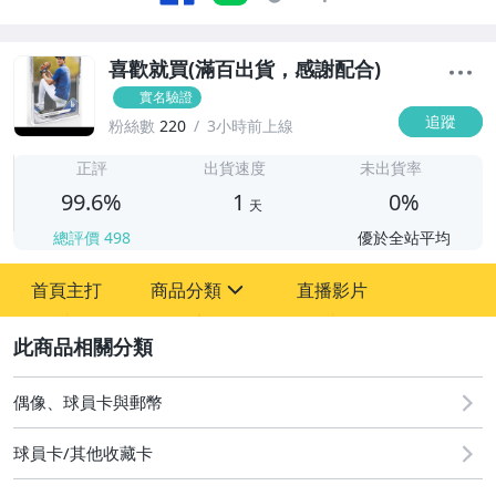
喜歡就買(滿百出貨，感謝配合)
實名驗證
追蹤
粉絲數
220
3小時前上線
1
正評
出貨速度
未出貨率
99.6%
1
0%
天
總評價
498
優於全站平均
首頁主打
商品分類
直播影片
sign
2
玩具、模型與公仔
偶像、球員卡與郵幣
偶像、球員卡與郵幣
球員卡/其他收藏卡