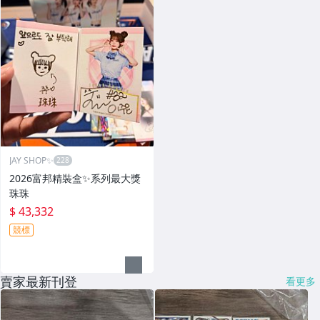
JAY SHOP✨
2026富邦精裝盒✨系列最大獎
珠珠
$ 43,332
競標
賣家最新刊登
看更多