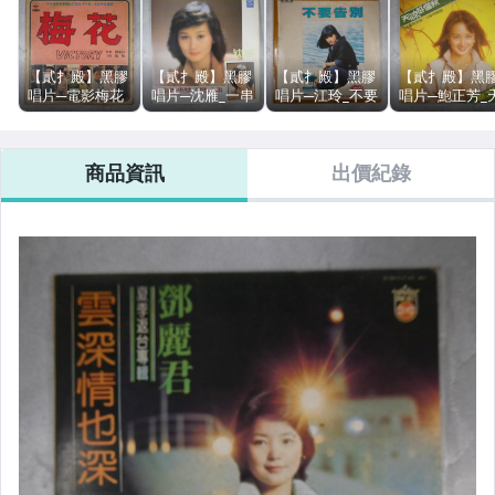
●東西洋區●
【貳扌殿】黑膠
【貳扌殿】黑膠
【貳扌殿】黑膠
【貳扌殿】黑
●其他類型音樂●
唱片─電影梅花
唱片─沈雁_一串
唱片─江玲_不要
唱片─鮑正芳_
全部插曲 劉家昌
心 少女 下吧!小
告別 (歌林) 外盒
涼好個秋 (歌林
作曲 甄妮主唱
雨 (四海 綜一)
斑駁、黃斑、劃
外盒斑駁、黃
★錄音帶★
(海山) 外盒斑
外盒斑駁、黃
記，多痕 #1元
斑，歌詞黃斑
商品資訊
出價紀錄
駁、黃斑、破
斑，多痕 ※無歌
起標無底價
多痕 #1元起標
★卡片★
損，多痕 #1元
詞※ #1元起標無
無底價
起標無底價
底價
(補款區)