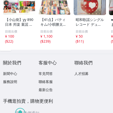
【小山発】yy 890
【41点】パティ
昭和歌謡シングル
日本 邦楽 童謡 知
キム/小唄勝太郎/
レコード デュー
育 教育 バイオリ
メラクリーノ/ノ
クエイセス＆中山
目前出價
目前出價
目前出價
ン 洋楽 ブルース
ーマンルボフ 等
千夏 / 恋はトマト
¥ 100
¥ 1,100
¥ 50
¥
石原裕次郎 八代
レコード ポップ
色 いつもの小
(
$22
)
(
$239
)
(
$11
)
(
亜紀 森昌子 など
ス ロック 等 洋楽
道で
レコード 40枚 ま
邦楽 韓国 音楽 ま
とめて 現状品
とめ売り 2605-N
N
關於我們
客服中心
聯絡我們
新聞中心
常見問答
人才招募
服務說明
聯絡客服
最新公告
手機逛拍賣，購物更便利
商品降價通知