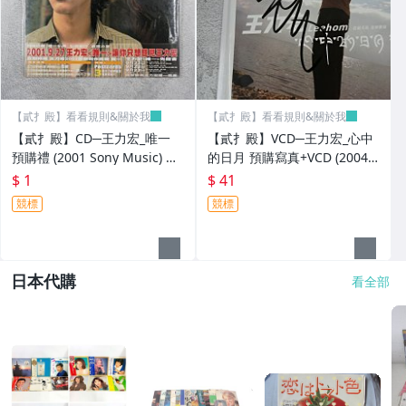
【貳扌殿】看看規則&關於我
【貳扌殿】看看規則&關於我
【貳扌殿】CD─王力宏_唯一
【貳扌殿】VCD─王力宏_心中
預購禮 (2001 Sony Music) 附
的日月 預購寫真+VCD (2004 S
側標 #1元起標無底價
ony Music) 附簽名、側標，外
$ 1
$ 41
觀黃斑 #1元起標無底價
競標
競標
日本代購
看全部