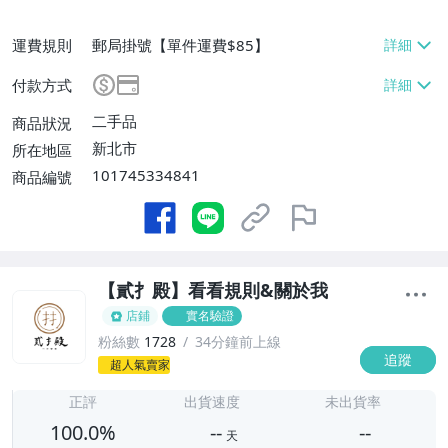
運費規則
郵局掛號【單件運費$85】
付款方式
二手品
商品狀況
新北市
所在地區
101745334841
商品編號
【貳扌殿】看看規則&關於我
店鋪
實名驗證
粉絲數
1728
34分鐘前上線
追蹤
-
超人氣賣家
-
正評
出貨速度
未出貨率
100.0%
--
--
天