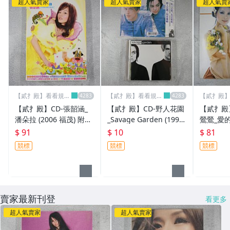
超人氣賣家
超人氣賣家
超人氣賣
【貳扌殿】看看規則
【貳扌殿】看看規則
【貳扌殿
&關於我
&關於我
&關於我
【貳扌殿】CD-張韶涵_
【貳扌殿】CD-野人花園
【貳扌殿
潘朵拉 (2006 福茂) 附紙
_Savage Garden (1997
鶯鶯_愛的
盒，破損摺痕
Sony) 附側標，髒污、歌
I) 外盒
$ 91
$ 10
$ 81
詞髒汙
黃斑，多痕 #1元
競標
競標
競標
底價
賣家最新刊登
看更多
超人氣賣家
超人氣賣家