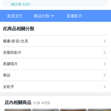
總評價
4283
-
-
首頁主打
商品分類
直播影片
sign
2
★★★1元起標專區★★★
圖書/影音/文具
★舊物★
音樂與影片
★CD★
黑膠唱片
●華語男歌手●
華語
●華語女歌手●
女歌手
●華語團體●
●台語●
店內相關商品
●電影 / 電視原聲帶●