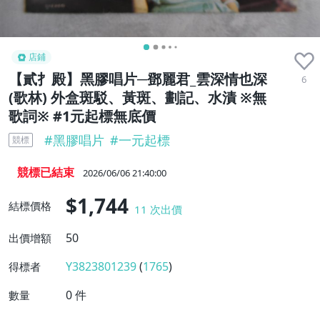
店鋪
【貳扌殿】黑膠唱片─鄧麗君_雲深情也深
6
(歌林) 外盒斑駁、黃斑、劃記、水漬 ※無
歌詞※ #1元起標無底價
#
黑膠唱片
#
一元起標
競標
競標已結束
2026/06/06 21:40:00
$1,744
結標價格
11
次出價
50
出價增額
Y3823801239
(
1765
)
得標者
0
件
數量