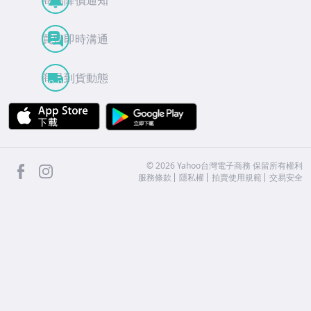
買賣即時溝通
商品到貨動態
APP Store
Google Play
facebook
Instagram
©
2026
Yahoo台灣電子商務 保留所有權利
服務條款
隱私權
拍賣使用規範
交易安全