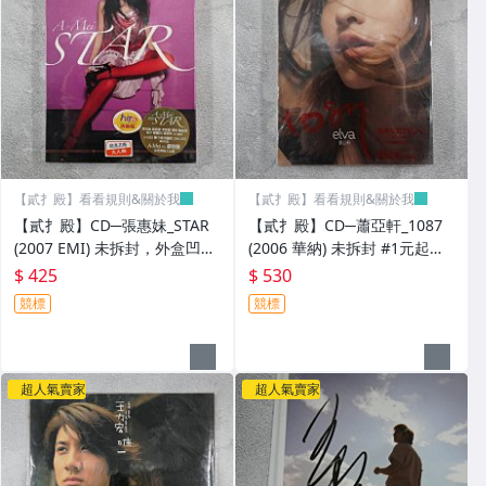
【貳扌殿】看看規則&關於我
【貳扌殿】看看規則&關於我
【貳扌殿】CD─張惠妹_STAR
【貳扌殿】CD─蕭亞軒_1087
(2007 EMI) 未拆封，外盒凹痕
(2006 華納) 未拆封 #1元起標
#1元起標無底價
無底價
$ 425
$ 530
競標
競標
超人氣賣家
超人氣賣家