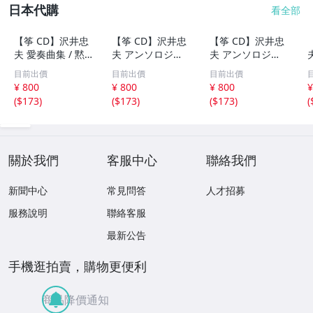
日本代購
看全部
【筝 CD】沢井忠
【筝 CD】沢井忠
【筝 CD】沢井忠
夫 愛奏曲集 / 黙
夫 アンソロジー
夫 アンソロジー
示 、波 、二つの
「凜」からの分売
「凜」からの分売
目前出價
目前出價
目前出價
相 、箏二重奏ソ
沢井忠夫作品集
沢井忠夫 作品集
¥ 800
¥ 800
¥ 800
¥
ナタ 杵屋正邦 、
ライブ 風衣、水
第三集 “光る海”
(
$173
)
(
$173
)
(
$173
)
(
入野義朗 、小野
の声、枯野砧、五
（限定販売） 200
衛 他 (1971/197
節の舞、ファンタ
1
3/1976)
ジア (限定）
關於我們
客服中心
聯絡我們
新聞中心
常見問答
人才招募
服務說明
聯絡客服
最新公告
手機逛拍賣，購物更便利
商品降價通知