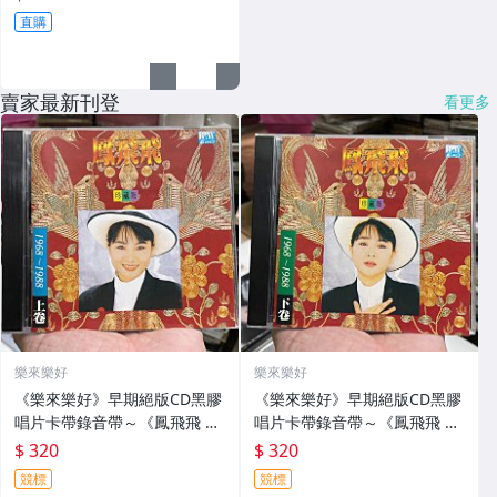
直購
賣家最新刊登
看更多
樂來樂好
樂來樂好
《樂來樂好》早期絕版CD黑膠
《樂來樂好》早期絕版CD黑膠
唱片卡帶錄音帶～《鳳飛飛 珍
唱片卡帶錄音帶～《鳳飛飛 珍
藏版 上卷》早期台灣版CD～
藏版 下卷》早期台灣版CD～
$ 320
$ 320
片優～
片優～
競標
競標