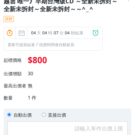
越雲 唯一》早期台灣版CD ～全新未拆封～
全新未拆封～全新未拆封～～^ _ ^
競標
04
天
04
時
07
分
03
秒結束
/
賣家可提前結束
拍賣時間會自動延長
$800
起標價格
30
出價增額
無
最高出價者
1
件
數量
自動出價
直接出價