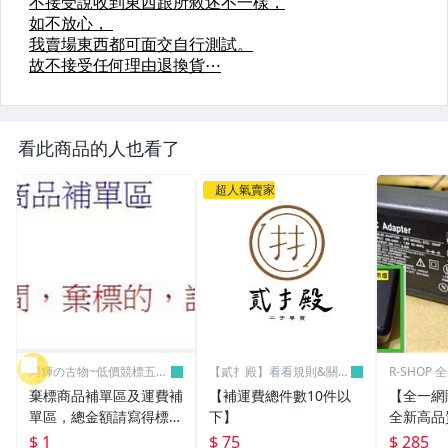
看此商品的人也看了
超人氣賣家
阿輝の古物~低價競標五六
【貳扌殿】看看規則&關於
R-SHOP
日結標
我
棄標商品補單區及運費補
【補運費總件數10件以
【全一網
單區，總金額請寫得標商
下】
全新高品質
品金額，運費請寫棄標商
筆電 變壓器
$ 1
$ 75
$ 285