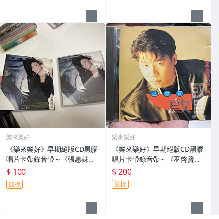
樂來樂好
樂來樂好
《樂來樂好》早期絕版CD黑膠
《樂來樂好》早期絕版CD黑膠
唱片卡帶錄音帶～《張惠妹》
唱片卡帶錄音帶～《巫啓賢》
早期台灣版CD～
早期台灣版CD～
$ 100
$ 200
競標
競標