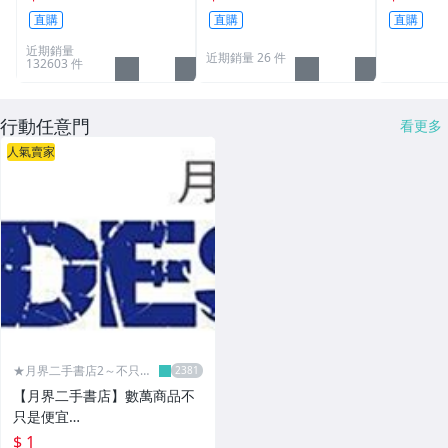
品原設定之運費
3.16A通用
直購
直購
直購
L30 N10
近期銷量
近期銷量 26 件
132603 件
行動任意門
看更多
人氣賣家
★月界二手書店2～不只是
便宜...★
【月界二手書店】數萬商品不
只是便宜…
$ 1