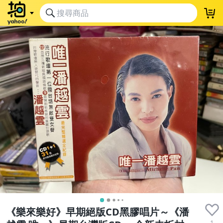
《樂來樂好》早期絕版CD黑膠唱片～《潘
1