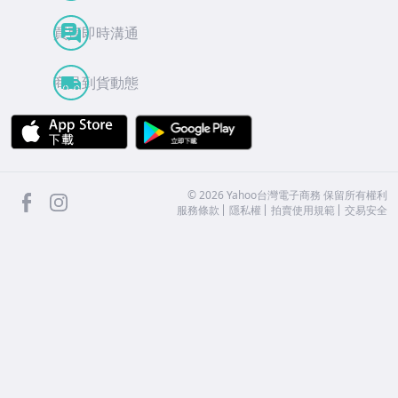
買賣即時溝通
商品到貨動態
APP Store
Google Play
facebook
Instagram
©
2026
Yahoo台灣電子商務 保留所有權利
服務條款
隱私權
拍賣使用規範
交易安全