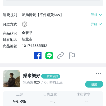
運費規則
郵局掛號【單件運費$65】
付款方式
全新品
商品狀況
新北市
所在地區
101745335552
商品編號
樂來樂好
實名驗證
粉絲數
820
6小時前上線
追蹤
-
-
正評
出貨速度
未出貨率
99.8%
--
--
天