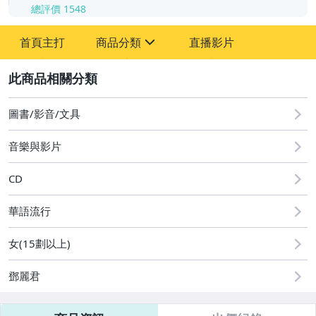
總評價
1548
-
首頁主打
商品分類
直播影片
-
sign
圖書/影音/文具
2
古董、藝術與礦石
圖書/影音/文具
偶像、球員卡與郵幣
音樂與影片
運動、戶外與休閒
CD
華語流行
女(15劃以上)
鄧麗君