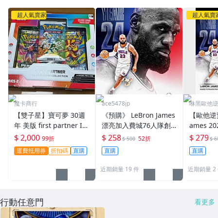
超人氣賣家
超人氣賣
魔卡商行
ace5478jp
咻黑歐他
【雙子星】寶可夢 30週
《預購》 LeBron James
【歐他逆預
年 美版 first partner Ill
漂亮加入費城76人隊創
ames 20
ustration series 2 poke
下NBA紀錄開啟生涯第2
ow OS
$ 2,000
$ 258
$ 279
99折
52折
$ 500
$ 6
mon
4年球季經典時刻紀念卡
宣布加入
運費抵用券
折扣碼
直購
直購
直購
2026-27 Topps Now OS
念卡 NB
03
非簽名卡
近期銷量 19 件
近期銷量 2
行動任意門
看更多