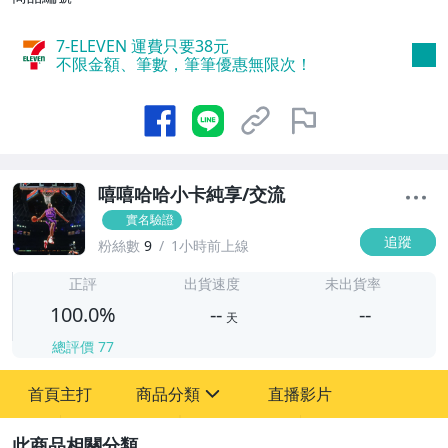
7-ELEVEN 運費只要
38
元
不限金額、筆數，筆筆優惠無限次！
嘻嘻哈哈小卡純享/交流
實名驗證
追蹤
粉絲數
9
1小時前上線
-
-
正評
出貨速度
未出貨率
100.0%
--
--
天
總評價
77
-
首頁主打
商品分類
直播影片
-
sign
偶像、球員卡與郵幣