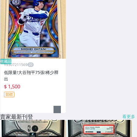
收藏品
Y9307211569
低限量!大谷翔平75張!稀少釋
出
$ 1,500
競標
賣家最新刊登
看更多