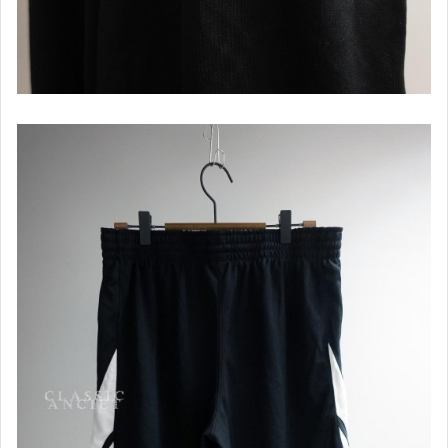
Lee
NIKE
NAUTICA
NAVY Co.
new balance
MUJI
MIZUNO
ONIARAI
PUMA
PULL & BEAR
Ralph Lauren