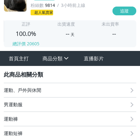
粉絲數
9814
3小時前上線
追蹤
-
超人氣賣家
-
正評
出貨速度
未出貨率
100.0%
--
--
天
總評價
20605
-
-
首頁主打
商品分類
直播影片
sign
2
運動、戶外與休閒
男運動服
運動褲
1 長褲
運動短褲