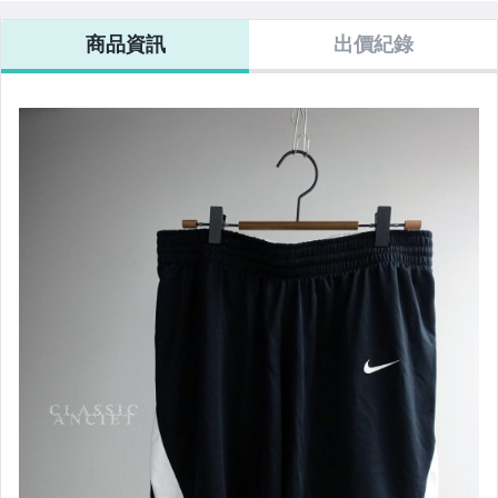
2 短褲
商品資訊
出價紀錄
3 上衣類
4 外套類
7女裝類
adidas
Abercrombie & Fitch
American Eagle
BIG TRAIN
Brooks Brothers
BOSS
Calvin Klein