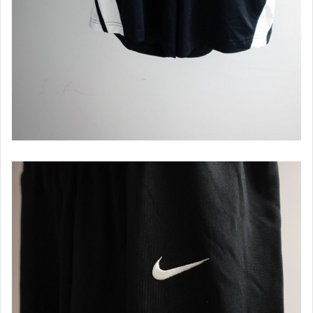
DICKIES
EDWIN
ESPRIT
FILA
GAP
G2000
GU
Hollister
H&M
JORDAN
Levi s