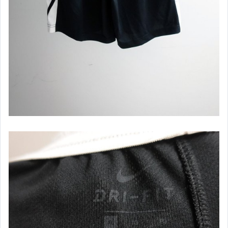
Roots
Reebok
TOMMY HILFIGER
Timberland
THE NORTH FACE
SUPERDRY
UNIQLO
UNDER ARMOUR
Wrangler
ZARA