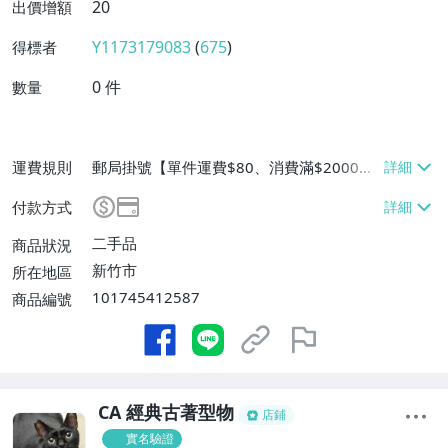
20
出價增額
Y1173179083
(
675
)
得標者
0
件
數量
運費規則
郵局掛號【單件運費$80、消費滿$2000免
運費】、面交/自取/不寄送【免運費】、離
付款方式
島配送【單件運費$80、消費滿$2000免運
費】
二手品
商品狀況
新竹市
所在地區
101745412587
商品編號
CA 經典古著型物
店鋪
實名驗證