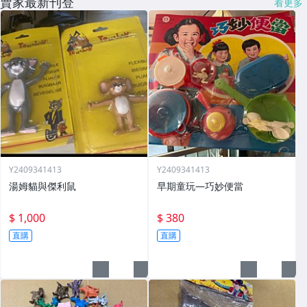
賣家最新刊登
看更多
Y2409341413
Y2409341413
湯姆貓與傑利鼠
早期童玩—巧妙便當
$ 1,000
$ 380
直購
直購