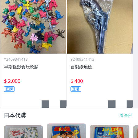
Y2409341413
Y2409341413
早期怪獸食玩軟膠
台製紙炮槍
$ 2,000
$ 400
直購
直購
日本代購
看全部