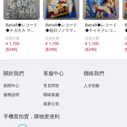
Bana8◆レコード
Bana8◆レコード
Bana8◆レコード
◆ナガオカ マジ
◆朝日ソノラマ
◆テイチクレコー
ックレコード シ
巨人の星 ソノシ
ド わんぱく探偵
目前出價
目前出價
目前出價
ートレコード ソ
ート 絵本 レトロ
団 レトロ コレク
¥ 1,100
¥ 1,100
¥ 1,100
¥
ノシート アナロ
コレクション
ション
(
$240
)
(
$240
)
(
$240
)
(
グ レトロ コレク
ション
關於我們
客服中心
聯絡我們
新聞中心
常見問答
人才招募
服務說明
聯絡客服
最新公告
手機逛拍賣，購物更便利