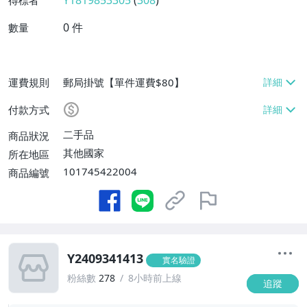
Y1819853305
(
308
)
得標者
0
件
數量
運費規則
郵局掛號【單件運費$80】
付款方式
二手品
商品狀況
其他國家
所在地區
101745422004
商品編號
Y2409341413
實名驗證
粉絲數
278
8小時前上線
追蹤
1