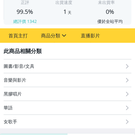
正評
出貨速度
未出貨率
99.5%
1
0%
天
總評價
1342
優於全站平均
首頁主打
商品分類
直播影片
sign
2
圖書/影音/文具
玩具、模型與公仔
圖書/影音/文具
電玩遊戲與主機
音樂與影片
黑膠唱片
華語
女歌手