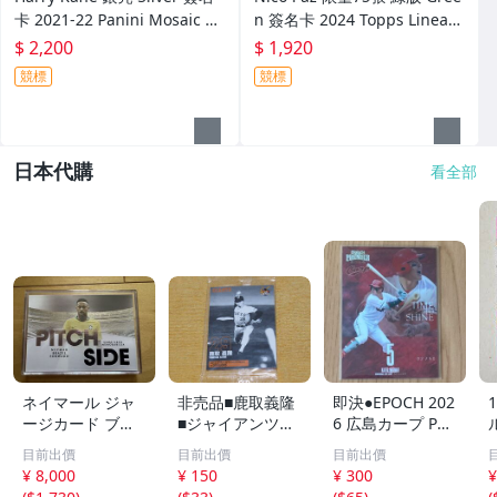
卡 2021-22 Panini Mosaic Sc
n 簽名卡 2024 Topps Lineag
ripts
e Argentina
$ 2,200
$ 1,920
競標
競標
日本代購
看全部
ネイマール ジャ
非売品■鹿取義隆
即決●EPOCH 202
ージカード ブラ
■ジャイアンツOB
6 広島カープ PRE
ジル
カード■2013 読
MIER EDITION
目前出價
目前出價
目前出價
売巨人軍 球団配
小園海斗 /50枚限
¥ 8,000
¥ 150
¥ 300
¥
布プレゼント・新
定 インサートカ