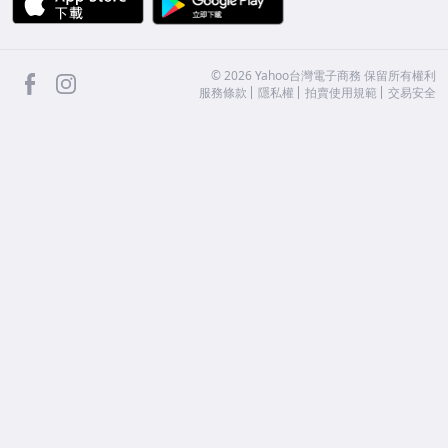
facebook
Instagram
©
2026
Yahoo台灣電子商務 保留所有權利
服務條款
隱私權
拍賣使用規範
交易安全