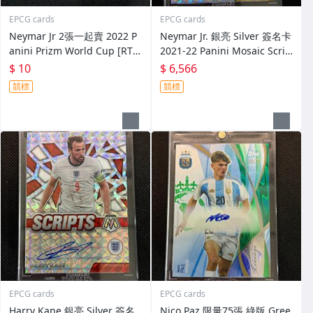
EPCG cards
EPCG cards
Neymar Jr 2張一起賣 2022 P
Neymar Jr. 銀亮 Silver 簽名卡
anini Prizm World Cup [RT8
2021-22 Panini Mosaic Scrip
1]
ts
$ 10
$ 6,566
競標
競標
EPCG cards
EPCG cards
Harry Kane 銀亮 Silver 簽名
Nico Paz 限量75張 綠版 Gree