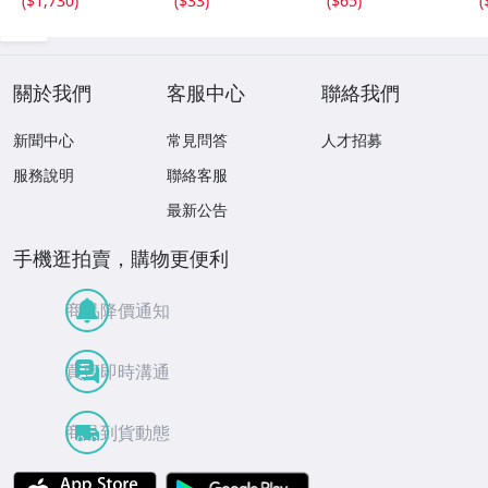
(
$1,730
)
(
$33
)
(
$65
)
(
品未開封■読売ジ
ード TIME TO SH
C
ャイアンツ■
INE エポック
關於我們
客服中心
聯絡我們
新聞中心
常見問答
人才招募
服務說明
聯絡客服
最新公告
手機逛拍賣，購物更便利
商品降價通知
買賣即時溝通
商品到貨動態
APP Store
Google Play