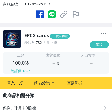
101745425199
商品編號
EPCG cards
實名驗證
粉絲數
732
剛上線
追蹤
-
-
正評
出貨速度
未出貨率
100.0%
--
--
天
總評價
1845
-
首頁主打
商品分類
直播影片
-
sign
玩具、模型與公仔
2
偶像、球員卡與郵幣
偶像、球員卡與郵幣