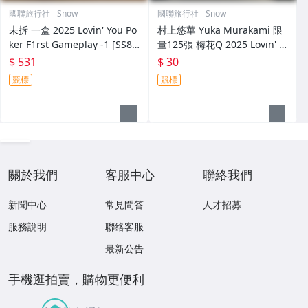
國聯旅行社 - Snow
國聯旅行社 - Snow
未拆 一盒 2025 Lovin' You Po
村上悠華 Yuka Murakami 限
ker F1rst Gameplay -1 [SS8
量125張 梅花Q 2025 Lovin' Y
1]
ou Poker F1rst Gameplay [S
$ 531
$ 30
S81]
競標
競標
關於我們
客服中心
聯絡我們
新聞中心
常見問答
人才招募
服務說明
聯絡客服
最新公告
手機逛拍賣，購物更便利