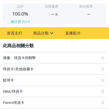
-
-
正評
出貨速度
未出貨率
100.0%
--
--
天
總評價
3214
-
首頁主打
商品分類
直播影片
-
sign
成人專區
2
偶像、球員卡與郵幣
偶像、球員卡與郵幣
球員卡/其他收藏卡
籃球卡
NBA/球員卡
Panini球員卡