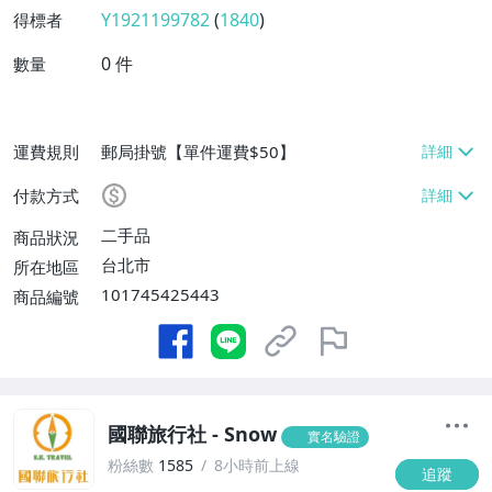
Y1921199782
(
1840
)
得標者
0
件
數量
運費規則
郵局掛號【單件運費$50】
付款方式
二手品
商品狀況
台北市
所在地區
101745425443
商品編號
國聯旅行社 - Snow
實名驗證
粉絲數
1585
8小時前上線
追蹤