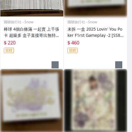
國聯旅行社 - Snow
國聯旅行社 - Snow
棒球 4個白條滿 一起賣 上千張
未拆 一盒 2025 Lovin' You Po
卡 超級多 盒子直接寄出無特殊
ker F1rst Gameplay -2 [SS8
保護 MLB
1]
$ 220
$ 460
競標
競標