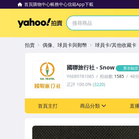
首頁
購物中心
帳務中心
信箱
App下載
Yahoo拍賣
拍賣
偶像、球員卡與郵幣
球員卡/其他收藏卡
國聯旅行社 - Snow
實名驗證
Y6689781085
粉絲數
1585
48
正評
100.0%
(
3220
)
首頁主打
商品分類
直
sign
成人專區
偶像、球員卡與郵幣