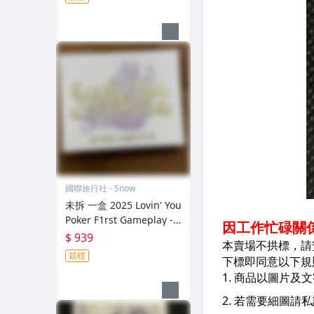
國聯旅行社 - Snow
未拆 一盒 2025 Lovin' You
Poker F1rst Gameplay -1
[SS81]
$ 939
競標