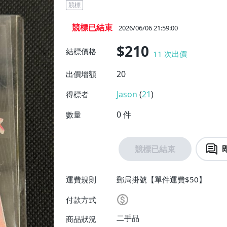
競標
競標已結束
2026/06/06 21:59:00
$210
結標價格
11
次出價
20
出價增額
Jason
(
21
)
得標者
0
件
數量
競標已結束
運費規則
郵局掛號【單件運費$50】
付款方式
二手品
商品狀況