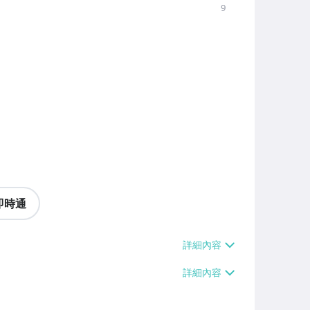
9
即時通