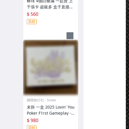
棒球 4個白條滿 一起賣 上
千張卡 超級多 盒子直接寄
出無特殊保護 MLB
$ 560
競標
國聯旅行社 - Snow
未拆 一盒 2025 Lovin' You
Poker F1rst Gameplay -2
[SS81]
$ 980
競標