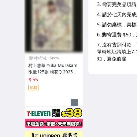
國聯旅行社 - Snow
村上悠華 Yuka Murakami
限量125張 梅花Q 2025 Lo
vin' You Poker F1rst Gam
$ 55
eplay [SS81]
競標