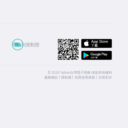
APP St
商品到貨動態
Google
©
2026
Yahoo台灣電子商務 保留所有權利
服務條款
隱私權
拍賣使用規範
交易安全