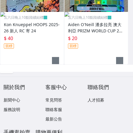
五六日晚上10點陸續結標
五六日晚上10點陸續結標
Kon Knueppel HOOPS 2025-
Aiden O'Neill 潘多拉亮 澳大
26 新人 RC 寄 24
利亞 PRIZM WORLD CUP 202
6 世界杯 新人 RC 寄 25
$ 40
$ 20
競標
競標
關於我們
客服中心
聯絡我們
新聞中心
常見問答
人才招募
服務說明
聯絡客服
最新公告
手機逛拍賣，購物更便利