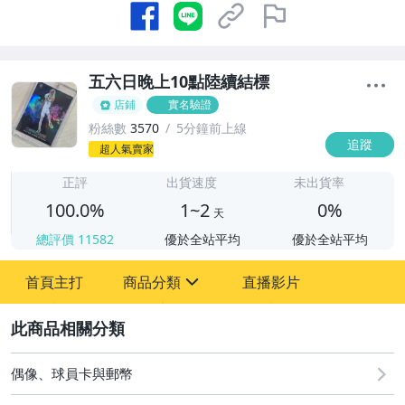
五六日晚上10點陸續結標
店鋪
實名驗證
粉絲數
3570
5分鐘前上線
追蹤
1
超人氣賣家
正評
出貨速度
未出貨率
100.0%
1~2
0%
天
總評價
11582
優於全站平均
優於全站平均
首頁主打
商品分類
直播影片
sign
2
直購 - NBA PRIZM 新秀 RC
08/07 (五) 結標
偶像、球員卡與郵幣
08/08 (六) 結標