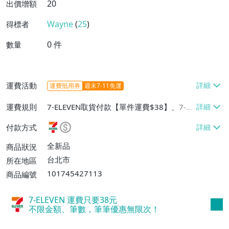
20
出價增額
Wayne
(
25
)
得標者
0
件
數量
運費活動
運費抵用券
週末7-11免運
運費規則
7-ELEVEN取貨付款【單件運費$38】、7-EL
EVEN取貨不付款【單件運費$38】、郵局掛
付款方式
號【單件運費$50】
全新品
商品狀況
台北市
所在地區
101745427113
商品編號
7-ELEVEN 運費只要
38
元
不限金額、筆數，筆筆優惠無限次！