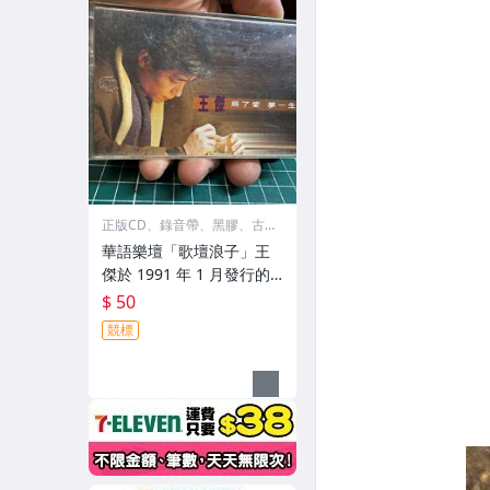
正版CD、錄音帶、黑膠、古
物
華語樂壇「歌壇浪子」王
傑於 1991 年 1 月發行的
第七張個人國語專輯《為
$ 50
了愛 夢一生》的原版音樂
競標
卡帶🈶歌詞 原裝殼 稀有片
絕版珍藏釋出 好貨請把握‼️