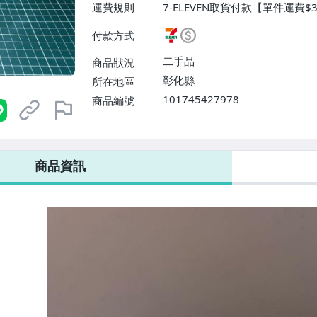
運費規則
7-ELEVEN取貨付款【單件運費$
跨國寄送【單件運費$380】、郵
付款方式
免運費】
二手品
商品狀況
彰化縣
所在地區
101745427978
商品編號
7-ELEVEN 運費只要
38
元
不限金額、筆數，筆筆優惠無限次！
商品資訊