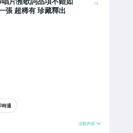
膠唱片🈶歌詞品項不錯如
13
張 超稀有 珍藏釋出
即時通