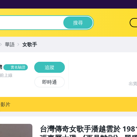
搜尋
華語
女歌手
物
追蹤
實名驗證
時前上線
即時通
出
播影片
台灣傳奇女歌手潘越雲於 1981