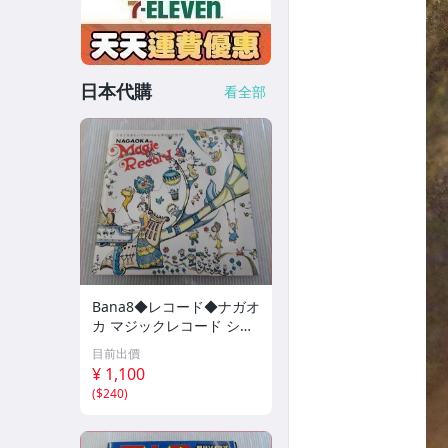
日本代購
看全部
Bana8◆レコード◆ナガオ
カ マジックレコード シー
トレコード ソノシート ア
目前出價
ナログ レトロ コレクショ
¥ 1,100
ン
(
$240
)