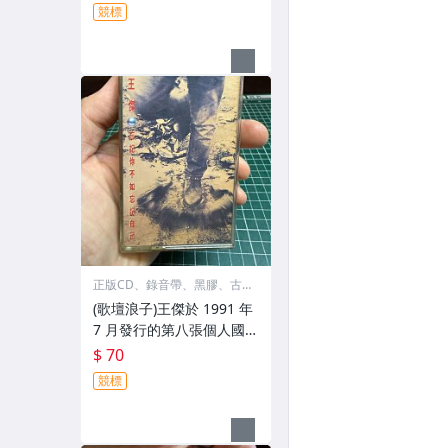
無所有》的原版音樂卡帶
競標
🈶歌詞 原裝殼 絕版珍藏釋
出 好貨請把握‼️
正版CD、錄音帶、黑膠、古
物
(歌壇浪子)王傑於 1991 年
7 月發行的第八張個人國語
專輯《忘記你不如忘記自
$ 70
己》的原版音樂卡帶🈶歌
競標
詞 原裝殼 絕版珍藏釋出 好
貨請把握‼️