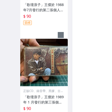
物
「歌壇浪子」王傑於 1988
年7月發行的第二張個人國
語專輯《忘了你 忘了我》
$ 90
的原版音樂卡帶🈶歌詞 原
競標
裝殼 絕版珍藏釋出 好貨請
把握 ‼️
正版CD、錄音帶、黑膠、古
物
「歌壇浪子」王傑於 1989
年 1 月發行的第三張個人
國語專輯《是否我真的一
$ 90