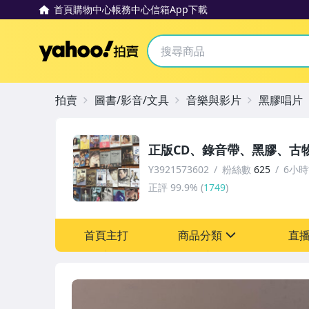
首頁
購物中心
帳務中心
信箱
App下載
Yahoo拍賣
拍賣
圖書/影音/文具
音樂與影片
黑膠唱片
正版CD、錄音帶、黑膠、古
Y3921573602
粉絲數
625
6小
正評
99.9%
(
1749
)
首頁主打
商品分類
直
sign
圖書/影音/文具
家電與影音視聽