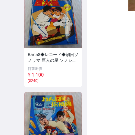
Bana8◆レコード◆朝日ソ
ノラマ 巨人の星 ソノシー
ト 絵本 レトロ コレクショ
目前出價
ン
¥ 1,100
(
$240
)