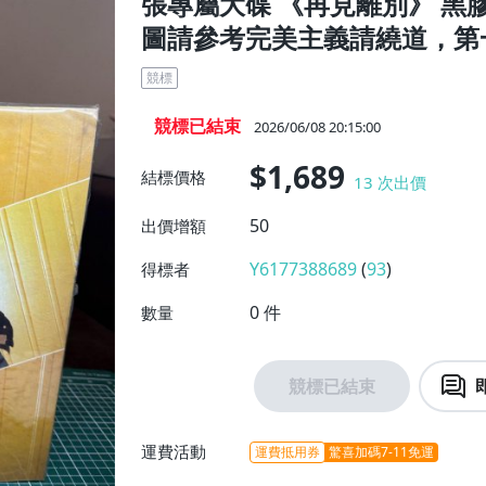
張專屬大碟 《再見離別》 黑
圖請參考完美主義請繞道，第一
競標
競標已結束
2026/06/08 20:15:00
$1,689
結標價格
13
次出價
50
出價增額
Y6177388689
(
93
)
得標者
0
件
數量
競標已結束
運費活動
運費抵用券
驚喜加碼7-11免運