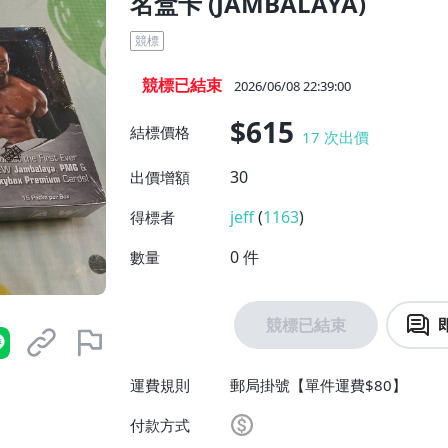
名盒卡 (JAMBALAYA)
競標
競標已結束
2026/06/08 22:39:00
$615
結標價格
17
次出價
30
出價增額
jeff
(
1163
)
得標者
0
件
數量
競標已結束
運費規則
郵局掛號【單件運費$80】
付款方式