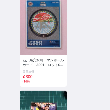
石川県穴水町 マンホール
カード A001 ロット00
4
目前出價
¥ 300
(
$66
)