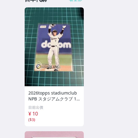
2026topps stadiumclub
NPB スタジアムクラブ 16
0 オリックスバファローズ
目前出價
西川龍馬
¥ 10
(
$3
)