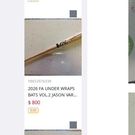
四簽名卡
Y8653976339
2026 FA UNDER WRAPS
BATS VOL.2 JASON VARIT
EK波士頓紅襪 193轟明星
$ 800
捕手簽名球棒
競標