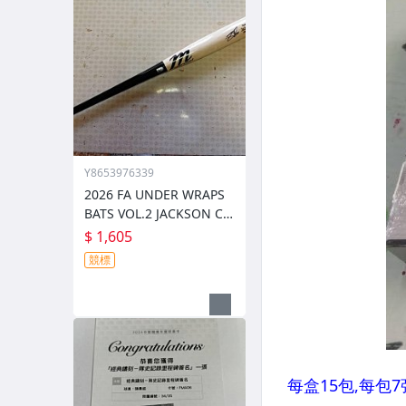
Y8653976339
2026 FA UNDER WRAPS
BATS VOL.2 JACKSON CH
OURIO 密爾瓦基釀酒人 5
$ 1,605
5轟 外野手專屬簽名球棒
競標