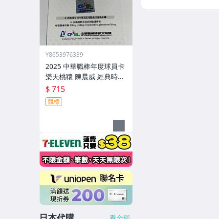
Y8653976339
2025 中華職棒年度球員卡
樂天桃猿 陳晨威 經典時刻
隊史紀錄里程碑限量35張
$ 715
金屬教堂彩繪風交換簽名
競標
卡
日本代購
看全部