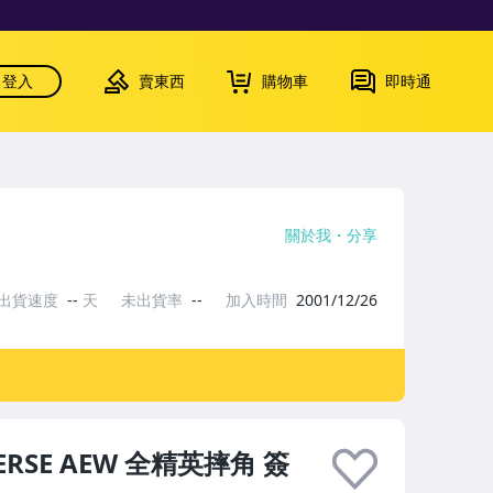
登入
賣東西
購物車
即時通
關於我
分享
出貨速度
--
天
未出貨率
--
加入時間
2001/12/26
IVERSE AEW 全精英摔角 簽