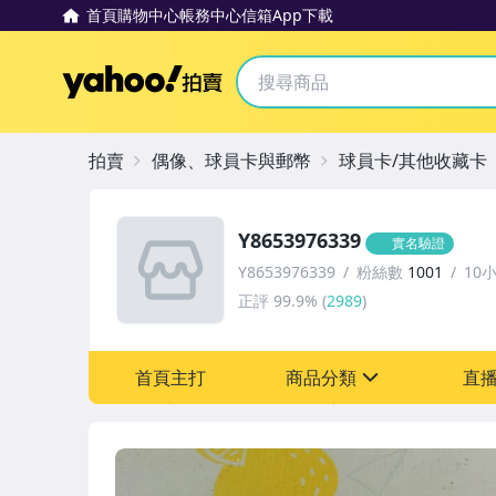
首頁
購物中心
帳務中心
信箱
App下載
Yahoo拍賣
拍賣
偶像、球員卡與郵幣
球員卡/其他收藏卡
Y8653976339
實名驗證
Y8653976339
粉絲數
1001
10
正評
99.9%
(
2989
)
首頁主打
商品分類
直
sign
成人專區
偶像、球員卡與郵幣