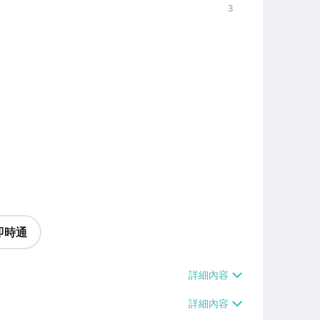
3
即時通