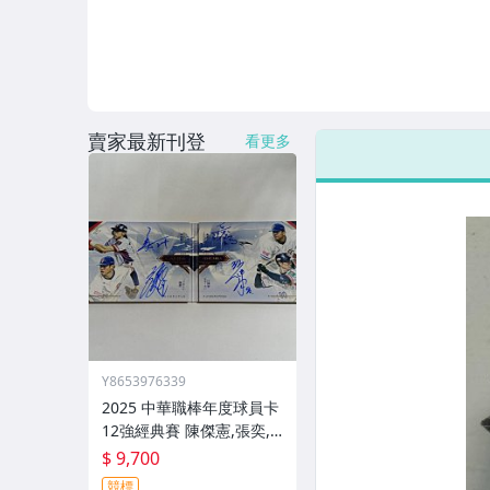
賣家最新刊登
看更多
Y8653976339
2025 中華職棒年度球員卡
12強經典賽 陳傑憲,張奕,
黃恩賜,江坤宇 限量01/10
$ 9,700
張首號卡書 冠軍之路榮耀
競標