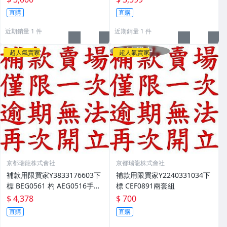
直購
直購
近期銷量 1 件
近期銷量 1 件
超人氣賣家
超人氣賣家
京都瑞龍株式會社
京都瑞龍株式會社
補款用限買家Y3833176603下
補款用限買家Y2240331034下
標 BEG0561 杓 AEG0516手雕
標 CEF0891兩套組
CEG0399四件BED0512蒔繪A
$ 4,378
$ 700
EG0299 共箱 CEG0360木箱
直購
直購