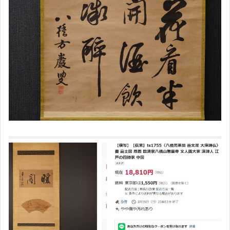
機械鐘/古董鐘錶/時鐘
原木實木家具
日本漆器
一元起標撿便宜
樂器 武具 工具 稀奇古怪與其他
其它