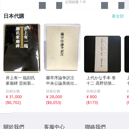
近期銷量 1 件
日本代購
看全部
井上有一 臨顔氏
蘭亭序論争訳注
上代かな手本 巻
家廟碑 芸術新聞
中央公論美術出版
十二 高野切第三
社
谷口 鉄雄
種 書道 古書
目前出價
目前出價
目前出價
¥ 31,000
¥ 28,000
¥ 800
¥
(
$6,702
)
(
$6,053
)
(
$173
)
(
關於我們
客服中心
聯絡我們