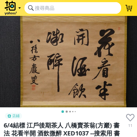
店鋪
6/4結標 江戶後期茶人 八橋賣茶翁(方巖) 書
11
法 花看半開 酒飲微醉 XED1037 --搜索用 書