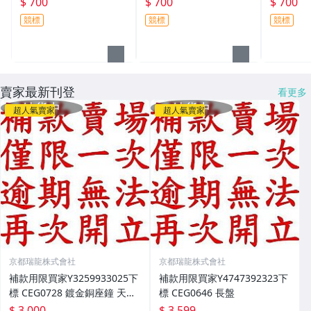
$ 700
$ 700
$ 700
金工 日本 作家共箱 佛像
原供箱 XED0715 --搜索
索用 柴燒
競標
競標
競標
佛具 開運 收藏 老件 居
用 書法 書道 日本 原供
董 收藏 
家擺飾 古董
箱 掛軸 茶掛 名家 收藏
古玩
賣家最新刊登
看更多
超人氣賣家
超人氣賣家
京都瑞龍株式會社
京都瑞龍株式會社
補款用限買家Y3259933025下
補款用限買家Y4747392323下
標 CEG0728 鍍金銅座鐘 天使
標 CEG0646 長盤
公仔
$ 3,000
$ 3,599