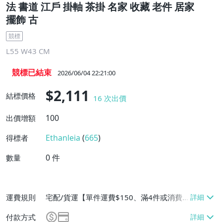
法 書道 江戶 掛軸 茶掛 名家 收藏 老件 居家
擺飾 古
競標
L55 W43 CM
競標已結束
2026/06/04 22:21:00
$2,111
結標價格
16
次出價
100
出價增額
Ethanleia
(
665
)
得標者
0
件
數量
運費規則
宅配/貨運【單件運費$150、滿4件或消費
滿$30000免運費】、面交/自取/不寄送
付款方式
【免運費】、離島配送【單件運費$150、