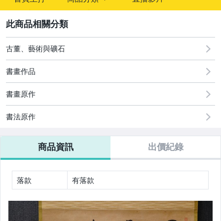
sign
2
古董、藝術與礦石
高價貴重品
日本中國掛軸畫
書畫作品
珍稀古玩/文房清供
書畫原作
日本進口生活用品/廚具/床具
書法原作
油畫膠彩西畫框畫
商品資訊
出價紀錄
佛像/雕像/木雕/佛具
日本茶道具
落款
有落款
日本香道具
日本花道具