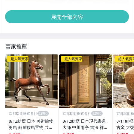
展開全部內容
賣家推薦
超人氣賣家
超人氣賣家
超人氣賣
京都瑞龍株式會社
京都瑞龍株式會社
京都瑞龍
8/12結標 日本 美術鑄物
8/12結標 日本現代書道
8/11結
勇馬 銅雕駿馬置物 共箱
大師 中川雨亭 書法 祥雲
古窯 大甕
金工 BEH0205 --搜索用
浮紫閣 喜氣繞朱軒 自題
茶室擺件 C