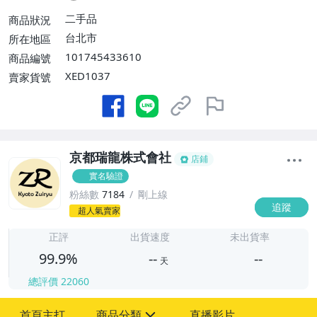
滿4件或消費滿$30000免運費】
二手品
商品狀況
台北市
所在地區
101745433610
商品編號
XED1037
賣家貨號
京都瑞龍株式會社
店鋪
實名驗證
粉絲數
7184
剛上線
追蹤
-
超人氣賣家
-
正評
出貨速度
未出貨率
99.9%
--
--
天
總評價
22060
-
-
首頁主打
商品分類
直播影片