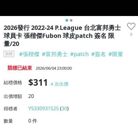
2026發行 2022-24 P.League 台北富邦勇士
9
球員卡 張楷傑Fubon 球皮patch 簽名 限
量/20
#
張楷傑
#
富邦勇士
#
patch
#
簽名
#
限量
競標
競標已結束
2026/06/04 23:00:00
$311
結標價格
4
次出價
20
出價增額
Y5330931525
(
30
)
得標者
0
件
數量