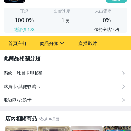
1
正評
出貨速度
未出貨率
100.0%
1
0%
天
總評價
178
優於全站平均
首頁主打
商品分類
直播影片
sign
2
玩具、模型與公仔
偶像、球員卡與郵幣
偶像、球員卡與郵幣
球員卡/其他收藏卡
啦啦隊/女孩卡
店內相關商品