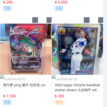
s #AR-1 SSP Case hit
$ 200
$ 5,000
直購
直購
CardStore NO.32
CardStore NO.32
寶可夢 ptcg 繁中 烈空坐 csr
2026 topps chrome baseball
shohei ohtani 大谷翔平 refra
ctor
$ 1,100
$ 300
直購
競標