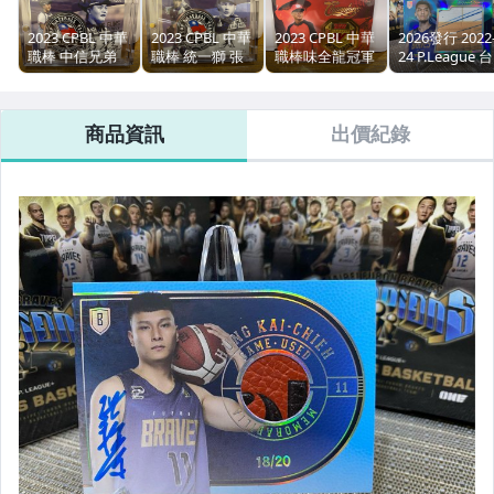
2023 CPBL 中華
2023 CPBL 中華
2023 CPBL 中華
2026發行 2022
職棒 中信兄弟
職棒 統一獅 張
職棒味全龍冠軍
24 P.League 台
張聖豪 限量/50
翔 限量/50 國家
之路 台灣大賽
北富邦勇士球
patch 卡面簽名
隊patch 卡面簽
教練 劉榮華 #76
卡 謝宗融 球衣
名
限量/15 冠軍戒
patch 限量
商品資訊
出價紀錄
指patch
20/20 尾編