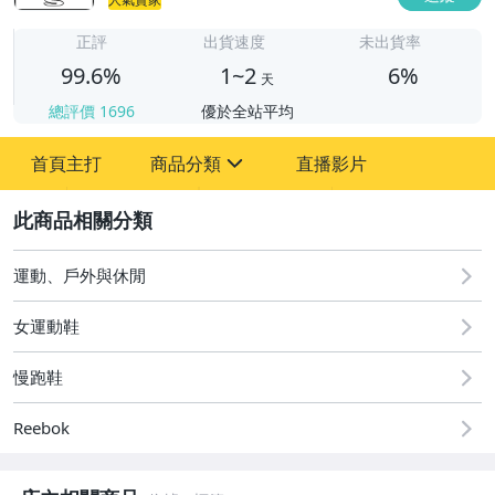
1
正評
出貨速度
未出貨率
99.6%
1~2
6%
天
總評價
1696
優於全站平均
首頁主打
商品分類
直播影片
sign
2
圖書/影音/文具
手機、配件與通訊
運動、戶外與休閒
原創設計良品
女運動鞋
玩具、模型與公仔
慢跑鞋
居家、家具與園藝
Reebok
男性精品與服飾
女裝與服飾配件