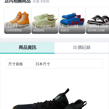
店內相關商品
女包精品與女鞋
電腦、平板與周邊
【AYW】
【一元起標】
【一元起標】
【AYW】NIKE
運動、戶外與休閒
CONVERSE
ADIDAS
ASICS
DUNK LOW
CHUCK TAYLOR
FUTUREVULC
ONITSUKA
RETRO 熊貓 黑
ALL STAR 70
愛迪達 青綠 帆
TIGER A-SIST 鬼
白 低筒 經典 復
1970 基本款 復
布 輕量 基本款
塚虎 經典 復古
古 穿搭 板鞋 休
商品資訊
出價紀錄
古 穿搭 帆布鞋
復古 穿搭 休閒
穿搭 板鞋 平底
閒鞋 運動鞋
板鞋 平底鞋 休
鞋 滑板鞋 運動
鞋 運動鞋 休閒
閒鞋 運動鞋
鞋 平底鞋 us7
鞋 us8 26cm 週
24cm 週日結標
日結標
尺寸規格
日本尺寸