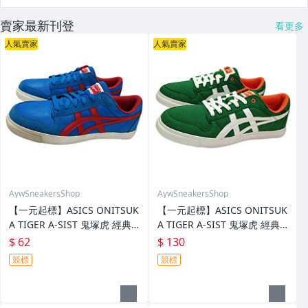
賣家最新刊登
看更多
人氣賣家
人氣賣家
AywSneakersShop
AywSneakersShop
【一元起標】ASICS ONITSUK
【一元起標】ASICS ONITSUK
A TIGER A-SIST 鬼塚虎 經典
A TIGER A-SIST 鬼塚虎 經典
復古 穿搭 板鞋 平底鞋 運動鞋
復古 穿搭 板鞋 平底鞋 運動鞋
$ 62
$ 130
休閒鞋 us8 26cm 週日結標
休閒鞋 us8.5 26.5.cm 週日結
競標
競標
標