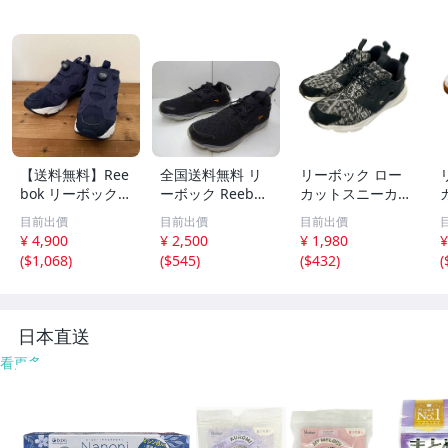
【送料無料】Ree
全国送料無料 リ
リーボック ロー
bok リーボック
ーボック Reebok
カットスニーカー
ポンプフューリー
レディース＆キッ
BD4461 レディー
目前出價
目前出價
目前出價
ネイビー 23.5cm
ズ 黒色 メッシュ
ス SIZE 25.0 (XL)
2
¥ 4,900
¥ 2,500
¥ 1,980
¥
INSTAPUMP FUR
素材 ランニング
Reebok
(
$1,068
)
(
$545
)
(
$432
)
(
Y 紺
タイプ スニーカ
ーシューズ 23.5c
m
日本直送
看更多