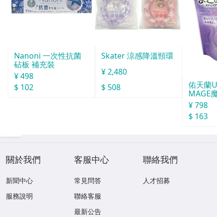
Nanoni 一次性抗菌
Skater 涼感降溫頸環
砧板 補充裝
¥ 2,480
¥ 498
佑天蘭Ut
$ 102
$ 508
MAGE
型 白色
¥ 798
$ 163
關於我們
客服中心
聯絡我們
新聞中心
常見問答
人才招募
服務說明
聯絡客服
最新公告