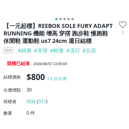
【一元起標】REEBOK SOLE FURY ADAPT
3
RUNNING 機能 增高 穿撘 跑步鞋 慢跑鞋
休閒鞋 運動鞋 us7 24cm 週日結標
#
經典
#
穿搭
#
輕量
#
流行
#
百搭
競標
競標已結束
2026/06/07 22:00:00
$800
結標價格
19
次出價
30
出價增額
阿錦
(
337
)
得標者
0
件
數量