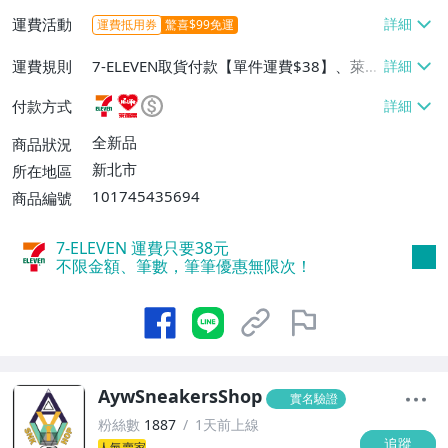
運費活動
運費抵用券
驚喜$99免運
運費規則
7-ELEVEN取貨付款【單件運費$38】、萊爾
富取貨付款【單件運費$60】、宅配/貨運
付款方式
【單件運費$200、滿20件或消費滿$10000
0免運費】、郵局掛號【單件運費$120、滿
全新品
商品狀況
20件或消費滿$100000免運費】
新北市
所在地區
101745435694
商品編號
7-ELEVEN 運費只要
38
元
不限金額、筆數，筆筆優惠無限次！
AywSneakersShop
實名驗證
粉絲數
1887
1天前上線
追蹤
人氣賣家