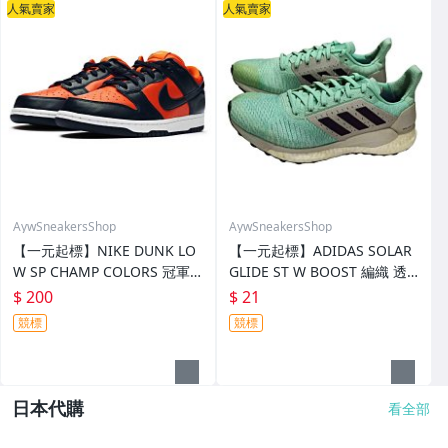
人氣賣家
人氣賣家
AywSneakersShop
AywSneakersShop
【一元起標】NIKE DUNK LO
【一元起標】ADIDAS SOLAR
W SP CHAMP COLORS 冠軍
GLIDE ST W BOOST 編織 透
色 皮革 復古 外出 穿撘 板鞋
氣 針織 輕量 機能 慢跑鞋 跑步
$ 200
$ 21
休閒鞋 運動鞋 us7.5 25.5cm
鞋 休閒鞋 運動鞋 us7 24cm
競標
競標
週日結標
週日結標
日本代購
看全部