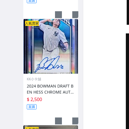
直購
人氣賣家
KK小卡舖
2024 BOWMAN DRAFT B
EN HESS CHROME AUTO
REFRACTOR /499 #CPA-B
$ 2,500
H 1ST PROSPECT
直購