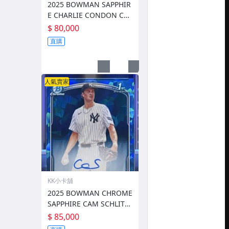
2025 BOWMAN SAPPHIR
E CHARLIE CONDON CH
ROME AUTO ORANGE RE
$ 80,000
FRACTORS /25 1ST PSA 9
直購
人氣賣家
KK小卡舖
2025 BOWMAN CHROME
SAPPHIRE CAM SCHLITTL
ER CHROME AUTO /199
$ 85,000
#CPSA-CS 1ST PSA 10