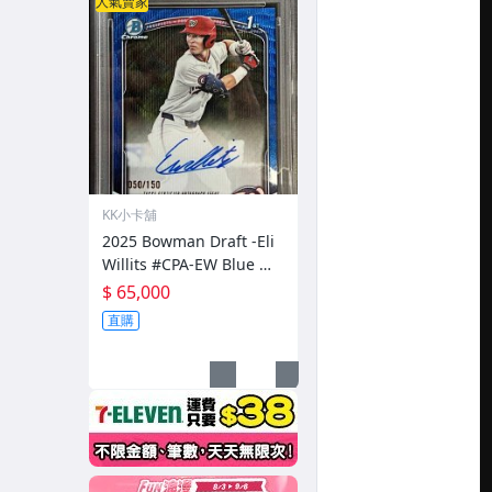
人氣賣家
KK小卡舖
2025 Bowman Draft -Eli
Willits #CPA-EW Blue Wa
ve Refractor / 150 PSA10
$ 65,000
直購