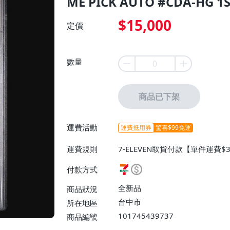
ME PICK AUTO #CDA-HG 1S
$15,000
定價
數量
商品已下架
運費活動
運費抵用券
驚喜$99免運
運費規則
7-ELEVEN取貨付款【單件運費$
$38】
付款方式
全新品
商品狀況
台中市
所在地區
101745439737
商品編號