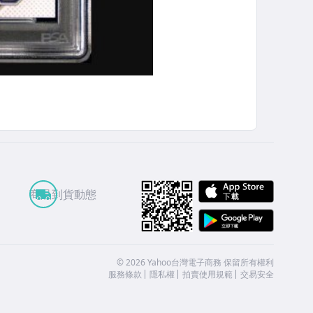
APP St
商品到貨動態
Google
©
2026
Yahoo台灣電子商務 保留所有權利
服務條款
隱私權
拍賣使用規範
交易安全