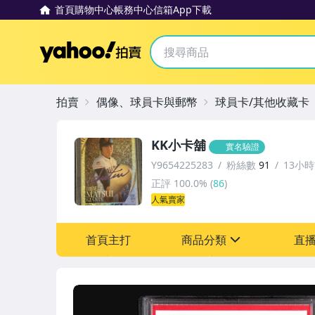
首頁
購物中心
帳務中心
信箱
App下載
Yahoo拍賣
拍賣
偶像、球員卡與郵幣
球員卡/其他收藏卡
KK小卡舖
實名驗證
Y9654225283
粉絲數
91
13小
正評
100.0%
(
86
)
人氣賣家
首頁主打
商品分類
直
sign
玩具、模型與公仔
偶像、球員卡與郵幣