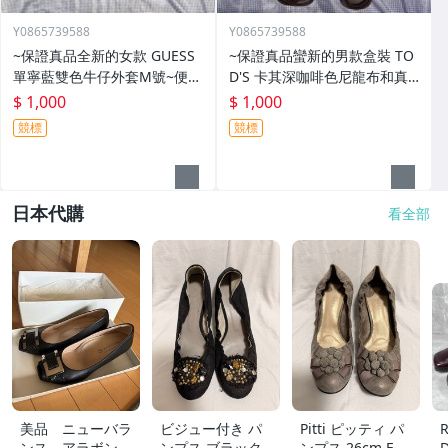
Y0865739588
Y0865739588
~保證真品全新的女款 GUESS
~保證真品蠻新的男款盒裝 TO
單寧藍雙色牛仔外套M號~便宜
D'S 卡其深咖啡色尼龍布和真
起標底價標多少賣多少
皮款涼鞋8 1/2號~便宜起標無
$ 1,000
$ 1,000
底價標多少賣多少
競標
競標
日本代購
看全部
美品 ニューバラ
ビジュー付き パ
Pitti ピッティ パ
R
ンス アラボン
ンプス ブラック
ンプス 26cm EE