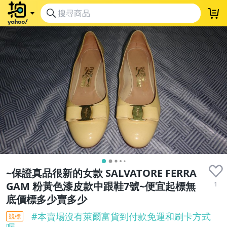
~保證真品很新的女款 SALVATORE FERRA
1
GAM 粉黃色漆皮款中跟鞋7號~便宜起標無
底價標多少賣多少
#
本賣場沒有萊爾富貨到付款免運和刷卡方式
競標