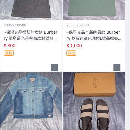
Y0865739588
Y0865739588
~保證真品蠻新的女款 Burber
~保證真品全新的男款 Burber
ry 單寧藍色丹寧布款材質無袖
ry 莫藍迪綠色圓領L號高檔短
連身洋裝38號~便宜起標底價
袖T恤~便宜起標無底價標多少
$ 800
$ 1,000
標多少賣多少
賣多少
競標
競標