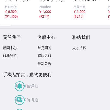
newbalance ara
ベージュ 日本製
目前出價
目前出價
目前出價
von 廃盤 パンプ
ローヒール
¥ 6,500
¥ 1,000
¥ 1,000
¥
ス ブラック
(
$1,406
)
(
$217
)
(
$217
)
(
關於我們
客服中心
聯絡我們
新聞中心
常見問答
人才招募
服務說明
聯絡客服
最新公告
手機逛拍賣，購物更便利
商品降價通知
買賣即時溝通