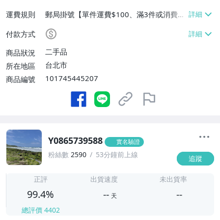
運費規則
郵局掛號【單件運費$100、滿3件或消費滿
$10000免運費】
付款方式
二手品
商品狀況
台北市
所在地區
101745445207
商品編號
Y0865739588
實名驗證
粉絲數
2590
53分鐘前上線
追蹤
-
-
正評
出貨速度
未出貨率
99.4%
--
--
天
總評價
4402