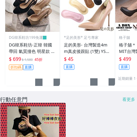
DG韓系鞋坊199免運
*足的美形* 足弓專家
格子舖
DG韓系鞋坊-正韓 韓國
足的美形- 台灣製造4m
格子舖＊【
帶回 氣質撞色 明星款 小
m真皮後跟貼 (1雙) YS11
MIT台灣
香款高跟鞋 粗跟 簍空 顯
51
備 輕熟
$ 699
$ 45
$ 499
45折
$ 1,580
瘦OL約會穿搭【18F003
粗跟高跟鞋
直購
直購
折扣碼
直購
8】現貨
近期銷量 1
行動任意門
看更多