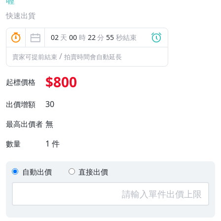
喔
快速出貨
02
天
00
時
22
分
53
秒結束
/
賣家可提前結束
拍賣時間會自動延長
$800
起標價格
30
出價增額
無
最高出價者
1
件
數量
自動出價
直接出價