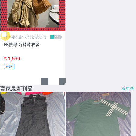
好棒棒衣舍~可付款後超商取
貨
FB搜尋 好棒棒衣舍
$ 1,690
直購
賣家最新刊登
看更多