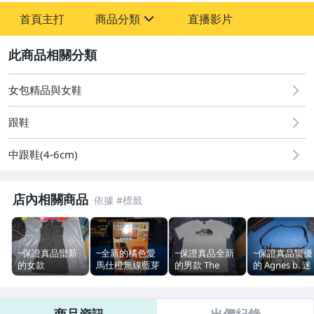
-
首頁主打
商品分類
直播影片
-
sign
2
女包精品與女鞋
圖書/影音/文具
跟鞋
手機、配件與通訊
古董、藝術與礦石
中跟鞋(4-6cm)
美容保養與彩妝
店內相關商品
電腦、平板與周邊
運動、戶外與休閒
~保證真品蠻新
~全新的橘色愛
~保證真品全新
~保證真品蠻優
的女款
馬仕橙無線藍芽
的男款 The
的 Agnes b. 迷
電玩遊戲與主機
Burberry 單寧
耳機~便宜起標
North Face 北
彩綠色真皮和
藍色丹寧布款材
無底價標多少賣
臉 白色圓領XL
龍布款大方包 
嬰幼兒與孕婦
質無袖連身洋裝
多少
號短袖T恤~便宜
背包 側背包~
商品資訊
出價紀錄
38號~便宜起標
起標底價標多少
宜起標無底價