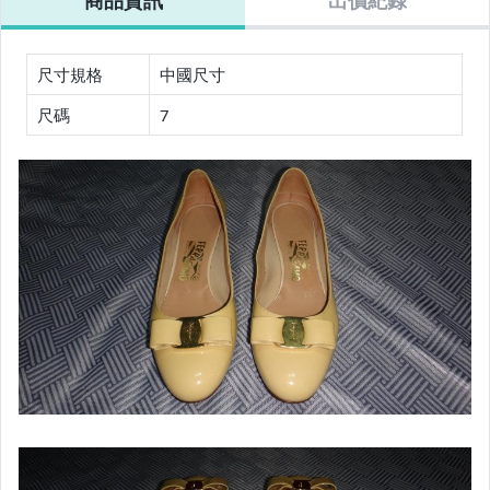
底價標多少賣多
賣多少
多少賣多少
居家、家具與園藝
少
玩具、模型與公仔
尺寸規格
中國尺寸
男性精品與服飾
尺碼
7
女裝與服飾配件
偶像、球員卡與郵幣
手錶與飾品配件
女包精品與女鞋
家電與影音視聽