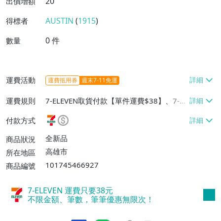
20
出價增額
AUSTIN
(
1915
)
得標者
0
件
數量
運費活動
運費抵用券
週末7-11免運
運費規則
7-ELEVEN取貨付款【單件運費$38】、7-EL
EVEN取貨不付款【單件運費$38】、郵局掛
付款方式
號【單件運費$60】、面交/自取/不寄送
【免運費】
全新品
商品狀況
高雄市
所在地區
101745466927
商品編號
7-ELEVEN 運費只要
38
元
不限金額、筆數，筆筆優惠無限次！