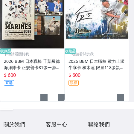
收藏品
收藏品
下標請看關於我
下標請看關於我
2026 BBM 日本職棒 千葉羅德
2026 BBM 日本職棒 歐力士猛
海洋隊卡 正規普卡81張一套
牛隊卡 椋木蓮 限量118張親筆
內含大物新人石垣元気、毛利
簽名卡
$ 600
$ 600
海大新人卡 附外盒
直購
競標
關於我們
客服中心
聯絡我們