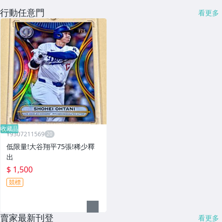
行動任意門
看更多
收藏品
Y9307211569
低限量!大谷翔平75張!稀少釋
出
$ 1,500
競標
賣家最新刊登
看更多