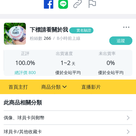
下標請看關於我
實名驗證
粉絲數
266
8小時前上線
追蹤
1
正評
出貨速度
未出貨率
100.0%
1~2
0%
天
總評價
800
優於全站平均
優於全站平均
首頁主打
商品分類
直播影片
sign
2
偶像、球員卡與郵幣
偶像、球員卡與郵幣
球員卡/其他收藏卡