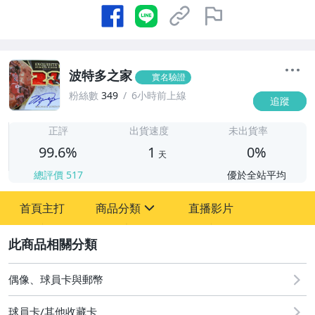
波特多之家
實名驗證
粉絲數
349
6小時前上線
追蹤
1
正評
出貨速度
未出貨率
99.6%
1
0%
天
總評價
517
優於全站平均
首頁主打
商品分類
直播影片
sign
2
玩具、模型與公仔
偶像、球員卡與郵幣
球員卡/其他收藏卡