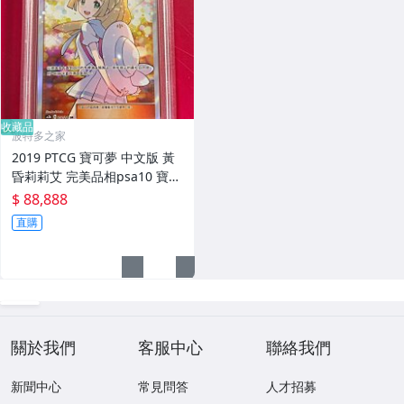
收藏品
波特多之家
2019 PTCG 寶可夢 中文版 黃
昏莉莉艾 完美品相psa10 寶可
夢經典神卡，錯過就可惜了
$ 88,888
直購
關於我們
客服中心
聯絡我們
新聞中心
常見問答
人才招募