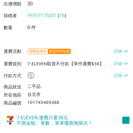
30
出價增額
Y9757175001
(
76
)
得標者
0
件
數量
運費活動
運費抵用券
驚喜$99免運
運費規則
7-ELEVEN取貨不付款【單件運費$38】、郵
局掛號【單件運費$45】、面交/自取/不寄
付款方式
送【免運費】
二手品
商品狀況
台北市
所在地區
101745469388
商品編號
7-ELEVEN 運費只要
38
元
不限金額、筆數，筆筆優惠無限次！