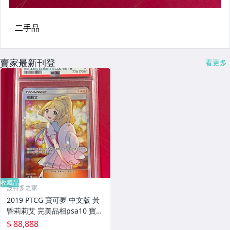
賣家最新刊登
看更多
收藏品
波特多之家
2019 PTCG 寶可夢 中文版 黃
昏莉莉艾 完美品相psa10 寶可
夢經典神卡，錯過就可惜了
$ 88,888