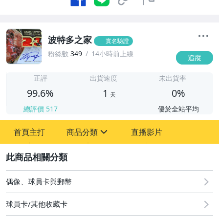
波特多之家
實名驗證
粉絲數
349
14小時前上線
追蹤
1
正評
出貨速度
未出貨率
99.6%
1
0%
天
總評價
517
優於全站平均
首頁主打
商品分類
直播影片
sign
2
玩具、模型與公仔
偶像、球員卡與郵幣
球員卡/其他收藏卡