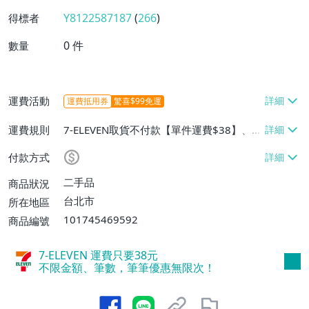
Y8122587187
(
266
)
得標者
0
件
數量
運費活動
運費抵用券
驚喜$99免運
運費規則
7-ELEVEN取貨不付款【單件運費$38】、郵
局掛號【單件運費$45】、面交/自取/不寄
付款方式
送【免運費】
二手品
商品狀況
台北市
所在地區
101745469592
商品編號
7-ELEVEN 運費只要
38
元
不限金額、筆數，筆筆優惠無限次！