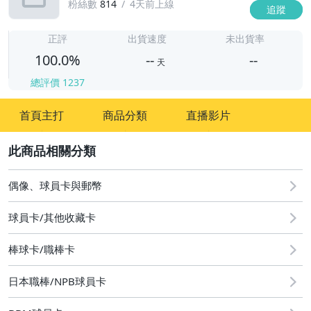
粉絲數
814
4天前上線
追蹤
-
-
正評
出貨速度
未出貨率
100.0%
--
--
天
總評價
1237
-
首頁主打
商品分類
直播影片
-
2
偶像、球員卡與郵幣
球員卡/其他收藏卡
棒球卡/職棒卡
日本職棒/NPB球員卡