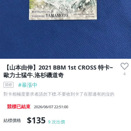
【山本由伸】2021 BBM 1st CROSS 特卡~
4
歐力士猛牛.洛杉磯道奇
#
暴漲中
競標
對卡相極度要求者請勿下標.不要收到卡了在那邊有的沒的
競標已結束
2026/06/07 22:51:00
$135
結標價格
9
次出價