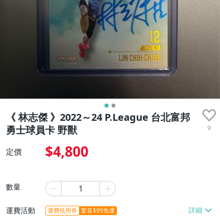
近全新
《 林志傑 》2022～24 P.League 台北富邦
9
勇士球員卡 野獸
$4,800
定價
數量
運費活動
運費抵用券
驚喜$99免運