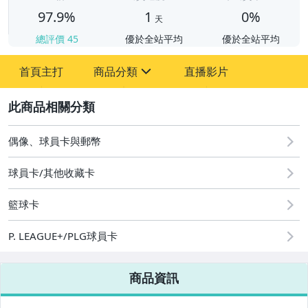
97.9%
1
0%
天
總評價
45
優於全站平均
優於全站平均
首頁主打
商品分類
直播影片
sign
2
偶像、球員卡與郵幣
偶像、球員卡與郵幣
球員卡/其他收藏卡
籃球卡
P. LEAGUE+/PLG球員卡
商品資訊