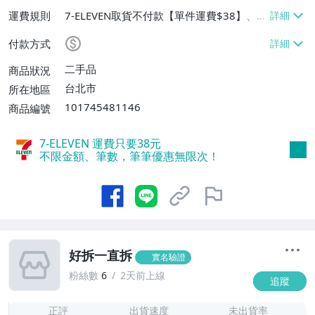
運費規則
7-ELEVEN取貨不付款【單件運費$38】、面
交/自取/不寄送【免運費】
付款方式
二手品
商品狀況
台北市
所在地區
101745481146
商品編號
7-ELEVEN 運費只要
38
元
不限金額、筆數，筆筆優惠無限次！
好拆一直拆
實名驗證
粉絲數
6
2天前上線
追蹤
1
正評
出貨速度
未出貨率