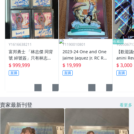
收藏品
Y1616638211
Y1190010801
Y0050671
富邦勇士 「林志傑 同背
2023-24 One and One
【歡迎議價
號 綽號簽」只有林志傑2
Jaime Jaquez Jr. RC Roo
anini Rev
款各發行25張
kie Downtown
f! Cosmi
$ 999,999
$ 19,999
$ 3,000
embanya
直購
直購
直購
賣家最新刊登
看更多