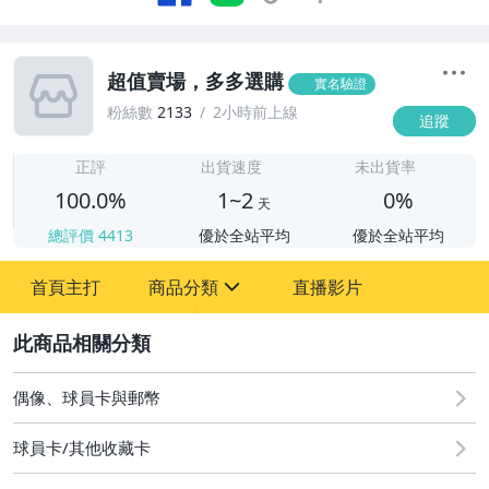
超值賣場，多多選購
實名驗證
粉絲數
2133
2小時前上線
追蹤
1
正評
出貨速度
未出貨率
100.0%
1~2
0%
天
總評價
4413
優於全站平均
優於全站平均
首頁主打
商品分類
直播影片
sign
2
成人專區
偶像、球員卡與郵幣
偶像、球員卡與郵幣
球員卡/其他收藏卡