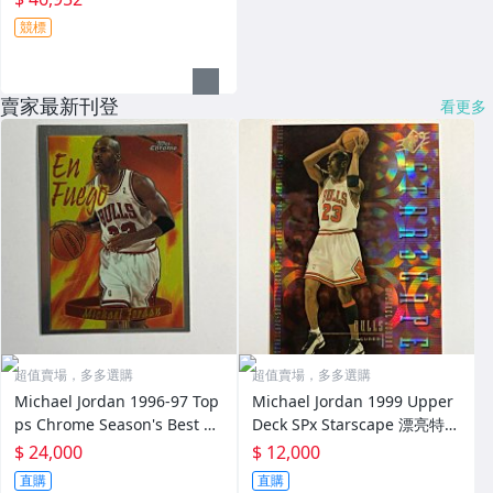
競標
賣家最新刊登
看更多
超值賣場，多多選購
超值賣場，多多選購
Michael Jordan 1996-97 Top
Michael Jordan 1999 Upper
ps Chrome Season's Best En
Deck SPx Starscape 漂亮特卡
Fuego 漂亮特卡 (如圖)
(如圖)
$ 24,000
$ 12,000
直購
直購