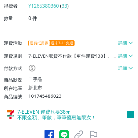
Y1265380360
(
33
)
得標者
0
件
數量
運費活動
運費抵用券
週末7-11免運
運費規則
7-ELEVEN取貨不付款【單件運費$38】、郵
局掛號【單件運費$40、消費滿$3000免運
付款方式
費】
二手品
商品狀況
新北市
所在地區
101745486023
商品編號
7-ELEVEN 運費只要
38
元
不限金額、筆數，筆筆優惠無限次！