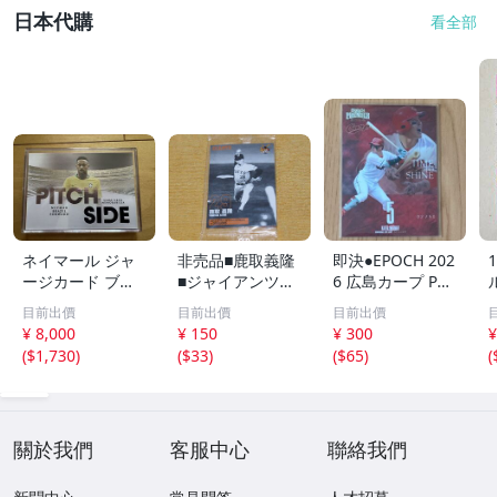
日本代購
看全部
ネイマール ジャ
非売品■鹿取義隆
即決●EPOCH 202
ージカード ブラ
■ジャイアンツOB
6 広島カープ PRE
ジル
カード■2013 読
MIER EDITION
目前出價
目前出價
目前出價
売巨人軍 球団配
小園海斗 /50枚限
¥ 8,000
¥ 150
¥ 300
¥
布プレゼント・新
定 インサートカ
(
$1,730
)
(
$33
)
(
$65
)
(
品未開封■読売ジ
ード TIME TO SH
C
ャイアンツ■
INE エポック
關於我們
客服中心
聯絡我們