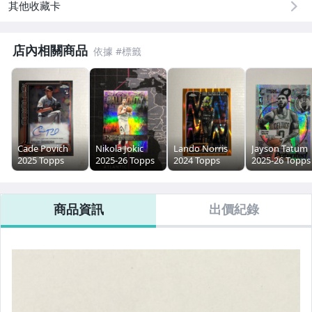
其他收藏卡
店內相關商品
Cade Povich
Nikola Jokic
Lando Norris
Jayson Tatum
2025 Topps
2025-26 Topps
2024 Topps
2025-26 Topps
Chrome
Chrome Ball of
Chrome F1
Chrome
Update RC
Duty 限量75張
Orange 限量25
Patented SSP
Auto 新人卡面
紫版亮面特卡
張橘版亮面卡
亮面特卡 (如圖
商品資訊
出價紀錄
簽名卡 (如圖)
(如圖)
(如圖)