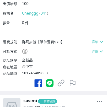
100
出價增額
Chenggg
(
341
)
得標者
0
件
數量
運費規則
郵局掛號【單件運費$70】
付款方式
全新品
商品狀況
台中市
所在地區
101745489600
商品編號
sasimi
實名驗證