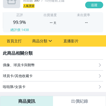
粉絲數
597
10分鐘前上線
追蹤
人氣賣家
-
-
正評
出貨速度
未出貨率
99.9%
--
--
天
總評價
1438
-
首頁主打
商品分類
直播影片
-
sign
成人專區
2
玩具、模型與公仔
偶像、球員卡與郵幣
偶像、球員卡與郵幣
球員卡/其他收藏卡
運動、戶外與休閒
啦啦隊/女孩卡
商品資訊
出價紀錄