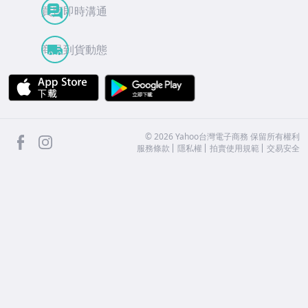
買賣即時溝通
商品到貨動態
APP Store
Google Play
facebook
Instagram
©
2026
Yahoo台灣電子商務 保留所有權利
服務條款
隱私權
拍賣使用規範
交易安全