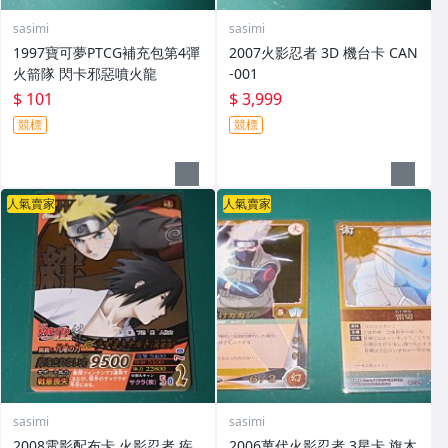
sasimi
sasimi
1997寶可夢PTCG補充包第4彈
2007火影忍者 3D 機台卡 CAN
火箭隊 閃卡邪惡噴火龍
-001
$ 101
$ 3,999
競標
競標
人氣賣家
人氣賣家
sasimi
sasimi
2008電影配布卡 火影忍者 疾
2006萬代火影忍者 3星卡 旗木