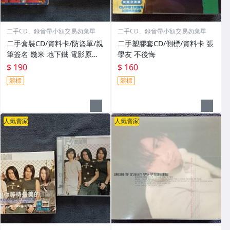
二手CD、錄音帶小額交易勿棄單
二手CD、錄音帶小額交易勿棄單
二手盒裝CD/資料卡/防盜單/親
二手塑膠套CD/側標/資料卡 張
筆簽名 幾米 地下鐵 電影原聲
學友 不後悔
帶 蕭亞軒.楊千嬅.梁朝偉
$ 190
$ 160
競標
競標
人氣賣家
人氣賣家