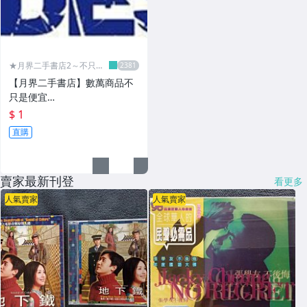
★月界二手書店2～不只是
便宜...★
【月界二手書店】數萬商品不
只是便宜…
$ 1
直購
賣家最新刊登
看更多
人氣賣家
人氣賣家