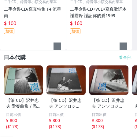
二手CD、錄音帶小額交易勿棄單
二手CD、錄音帶小額交易勿棄單
二手盒裝CD/寫真特集 F4 流星
二手盒裝CD+VCD/寫真歌詞本
雨
謝霆鋒 謝謝你的愛1999
$ 100
$ 160
競標
競標
日本代購
看全部
【筝 CD】沢井忠
【筝 CD】沢井忠
【筝 CD】沢井忠
夫 愛奏曲集 / 黙
夫 アンソロジー
夫 アンソロジー
示 、波 、二つの
「凜」からの分売
「凜」からの分売
目前出價
目前出價
目前出價
相 、箏二重奏ソ
沢井忠夫作品集
沢井忠夫 作品集
¥ 800
¥ 800
¥ 800
¥
ナタ 杵屋正邦 、
ライブ 風衣、水
第三集 “光る海”
(
$173
)
(
$173
)
(
$173
)
(
入野義朗 、小野
の声、枯野砧、五
（限定販売） 200
衛 他 (1971/197
節の舞、ファンタ
1