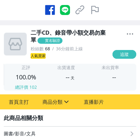
二手CD、錄音帶小額交易勿棄
單
實名驗證
粉絲數
68
36分鐘前上線
追蹤
-
人氣賣家
-
正評
出貨速度
未出貨率
100.0%
--
--
天
總評價
102
-
-
首頁主打
商品分類
直播影片
sign
圖書/影音/文具
2
居家、家具與園藝
圖書/影音/文具