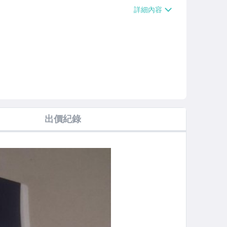
費$60】、郵局掛號【單件運費$60】
出價紀錄