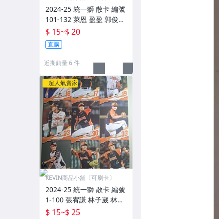
2024-25 統一獅 散卡 編號
101-132 萊恩 盈盈 郭俊麟
古林睿煬 高塩將樹 張宥謙
$ 15
~
$ 20
胡智為 李軍 林詔恩 林岱安
直購
柯育民 陳重羽 陳鏞基 陳聖
平
近期銷量 6 件
超人氣賣家
KEVIN商品小舖〔可刷卡〕
2024-25 統一獅 散卡 編號
1-100 張宥謙 林子崴 林原
裕 劉軒荅 李其峰 鄭澔 邱
$ 15
~
$ 25