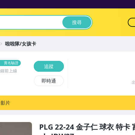
搜尋
啦啦隊/女孩卡
實名驗證
追蹤
分鐘前上線
即時通
播影片
PLG 22-24 金子仁 球衣 特卡 