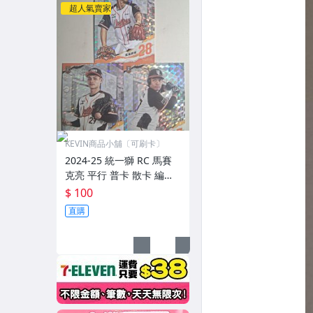
超人氣賣家
KEVIN商品小舖〔可刷卡〕
2024-25 統一獅 RC 馬賽
克亮 平行 普卡 散卡 編號1
06-118 高塩將樹 張宥謙
$ 100
全紹凱
直購