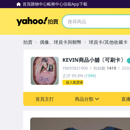
首頁
購物中心
帳務中心
信箱
App下載
Yahoo拍賣
拍賣
偶像、球員卡與郵幣
球員卡/其他收藏卡
KEVIN商品小舖〔可刷卡〕
Y8895831900
粉絲數
1419
20
正評
99.8%
(
1996
)
超人氣賣家
首頁主打
商品分類
直
sign
玩具、模型與公仔
偶像、球員卡與郵幣