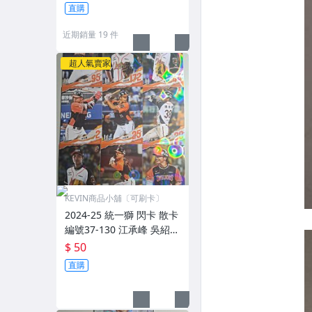
浩鈞 黃竣彥 王鏡銘 獅帝芬
直購
曾偉喆 周彥農 林易霆 胡智
為 李軍
近期銷量 19 件
超人氣賣家
KEVIN商品小舖〔可刷卡〕
2024-25 統一獅 閃卡 散卡
編號37-130 江承峰 吳紹遠
吳柏賢 林子豪 林培緯 張皓
$ 50
崴 黃天賜 朱迦恩 陳傑憲
直購
林安可 高志綱 玉木朋孝 陳
俊輝