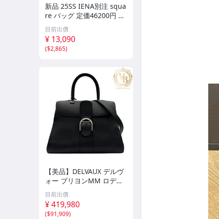
新品 25SS IENA別注 squa
re バッグ 定価46200円 レ
ザー ハンドバッグ シロ 6-
目前出價
0722G 292192
¥ 13,090
(
$2,865
)
【美品】DELVAUX デルヴ
ォー ブリヨンMM ロデオ
カーフ 2way ハンドバッグ
目前出價
ショルダーバッグ ブラッ
¥ 419,980
ク/黒/シルバー金具 レザー
(
$91,909
)
レディース