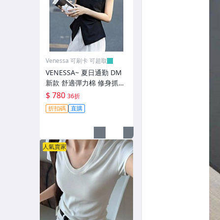
生活小物
Venessa 可刷卡 可超取
VENESSA~ 夏日通勤 DM
新款 舒適彈力棉 修身抓褶
收腰 女の亨利V領小飛袖T
$ 780
36折
恤 無袖上衣 2色 (Y1950)
折扣碼
直購
人氣賣家