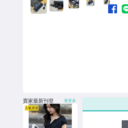
羽絨 (外套 背心)
套裝 (裙裝 褲裝)
圍巾 帽子(絲巾 領巾 披肩)
涼鞋 拖鞋 羅馬鞋
平底鞋 娃娃鞋 運動鞋
高跟鞋 魚口鞋 低跟鞋
長靴 短靴 及踝靴
太陽眼鏡 皮帶
女包 (皮包 手提包 背包)
賣家最新刊登
看更多
飾品 (耳飾 髮飾 項鍊 胸章)
人氣賣家
男生服飾
兒童服飾