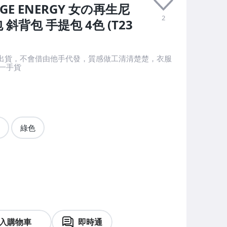
IAGE ENERGY 女の再生尼
2
背包 手提包 4色 (T23
後出貨，不會借由他手代發，質感做工清清楚楚，衣服
一手貨
綠色
入購物車
即時通