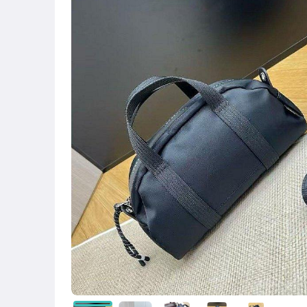
[全店] 粉絲折扣碼
低至3折福利價 撿漏專區
5折起標 特價再特價
上裝 (襯衫 T恤 針織衫)
上裝 (背心 馬甲)
下裝 (短裙 長裙 褲裙)
下裝(短褲 七分褲 長褲)
洋裝 (連身裙 T恤裙)
連身褲 (吊帶褲)
外套 (西裝 風衣 大衣)
內搭 (內衣 內褲)