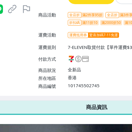
商品活動
全店折
滿2件享95折
全店折
滿3件享
折扣碼
滿11折10
滿2000折50
滿10
運費活動
運費抵用券
驚喜加碼7-11免運
運費規則
7-ELEVEN取貨付款【單件運費$
$38】、郵局掛號【單件運費$8
付款方式
【單件運費$100、消費滿$129
全新品
商品狀況
香港
所在地區
101745502745
商品編號
7-ELEVEN 運費只要
38
元
不限金額、筆數，筆筆優惠無限次！
商品資訊