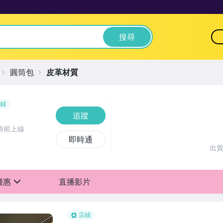
搜尋
圓筒包
皮革材質
鋪
追蹤
時前上線
即時通
出
優惠
直播影片
sign
越多折越多
店鋪