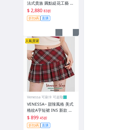
法式貴族 圓點緹花工藝 加
厚20m/m真絲 女の輕奢緞
$ 2,880
83折
面長袖襯衫上衣 2色 (R102
折扣碼
直購
2)
人氣賣家
Venessa 可刷卡 可超取
VENESSA~ 甜辣風格 美式
格紋A字短裙 INS 新款 夏
季學院風 女の百褶裙 褲裙
$ 899
45折
2色 (R1645)
折扣碼
直購