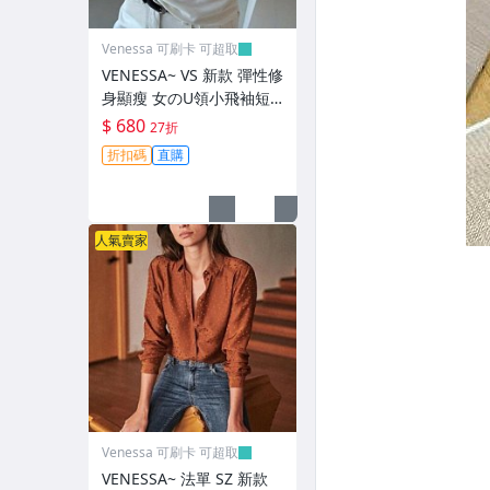
Venessa 可刷卡 可超取
VENESSA~ VS 新款 彈性修
身顯瘦 女のU領小飛袖短
袖T恤上衣 4色 (L15781)
$ 680
27折
折扣碼
直購
人氣賣家
Venessa 可刷卡 可超取
VENESSA~ 法單 SZ 新款