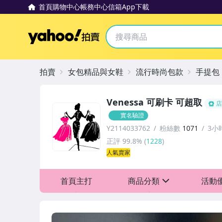
首頁
購物中心
帳務中心
信箱
App下載
Yahoo拍賣
拍賣
女包精品與女鞋
流行時尚包款
手提包
Venessa 可刷卡 可超取
店
實名驗證
Y2114033762
粉絲數
1071
3小
正評
99.8%
(
1228
)
人氣賣家
首頁主打
商品分類
活動
sign
全館免運，滿件折扣，買