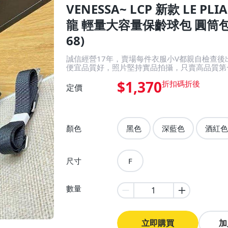
VENESSA~ LCP 新款 LE PL
龍 輕量大容量保齡球包 圓筒包 斜
68)
誠信經營17年，賣場每件衣服小V都親自檢查
便宜品質好，照片堅持實品拍攝，只賣高品質第
$1,370
定價
顏色
黑色
深藍色
酒紅色
尺寸
F
數量
立即購買
加