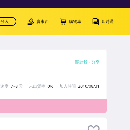
登入
賣東西
購物車
即時通
關於我
分享
貨速度
7~8
天
未出貨率
0%
加入時間
2010/08/31