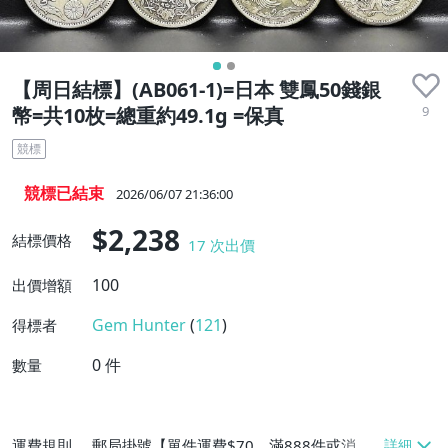
【周日結標】(AB061-1)=日本 雙鳳50錢銀
9
幣=共10枚=總重約49.1g =保真
競標
競標已結束
2026/06/07 21:36:00
$2,238
結標價格
17
次出價
100
出價增額
Gem Hunter
(
121
)
得標者
0
件
數量
運費規則
郵局掛號【單件運費$70、滿888件或消費