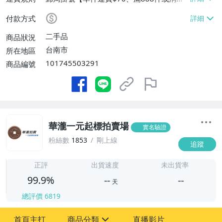
滿$888888免運費】
付款方式
二手品
商品狀況
台南市
所在地區
101745503291
商品編號
華瀧一元起標拍賣場
實名驗證
粉絲數
1853
剛上線
追蹤
-
-
正評
出貨速度
未出貨率
99.9%
--
--
天
總評價
6819
-
首頁主打
商品分類
直播影片
-