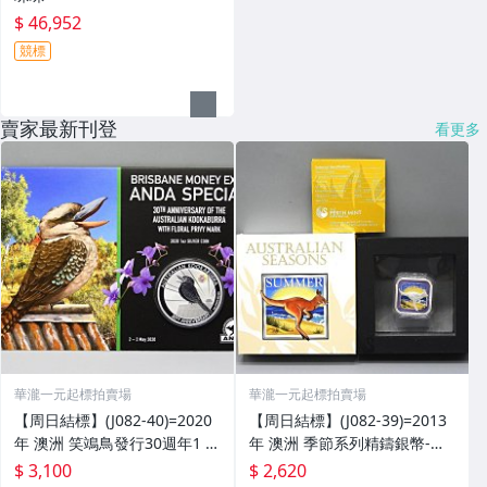
$ 46,952
競標
賣家最新刊登
看更多
華瀧一元起標拍賣場
華瀧一元起標拍賣場
【周日結標】(J082-40)=2020
【周日結標】(J082-39)=2013
年 澳洲 笑鴗鳥發行30週年1 O
年 澳洲 季節系列精鑄銀幣-夏
Z精鑄紀念銀幣_蘭花鑄記=套裝
天(澳洲袋鼠)1 OZ方形彩色銀
$ 3,100
$ 2,620