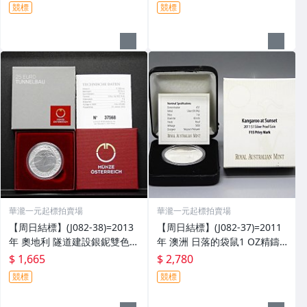
含證 =保真
幣=原盒證 =保真
競標
競標
華瀧一元起標拍賣場
華瀧一元起標拍賣場
【周日結標】(J082-38)=2013
【周日結標】(J082-37)=2011
年 奧地利 隧道建設銀鈮雙色幣
年 澳洲 日落的袋鼠1 OZ精鑄
(獲獎幣)=原盒證/16.5g =保真
銀幣_F15鑄記=原盒證 =保真
$ 1,665
$ 2,780
競標
競標