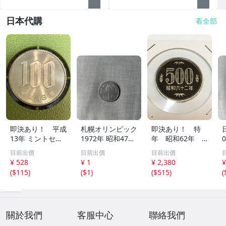
日本代購
看全部
即決あり！ 平成
札幌オリンピック
即決あり！ 特
13年 ミントセッ
1972年 昭和47年
年 昭和62年 5
ト出し 「100円」
100円記念硬貨 聖
00円 硬貨 プ
目前出價
目前出價
目前出價
硬貨 完全未使用
火 コレクション
ルーフ貨幣セッ
¥ 528
¥ 1
¥ 2,380
¥
品 １枚 送料全国
ト 出し 完全未
(
$115
)
(
$1
)
(
$515
)
(
110円 ペーパーコ
使用品 １枚
インホルダー発送
送料全国110円
關於我們
客服中心
聯絡我們