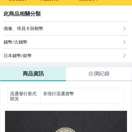
sign
圖書/影音/文具
2
古董、藝術與礦石
偶像、球員卡與郵幣
玩具、模型與公仔
錢幣/古錢幣
偶像、球員卡與郵幣
日本錢幣/銀幣
手錶與飾品配件
商品資訊
出價紀錄
流通發行形式
非現行流通貨幣
狀況