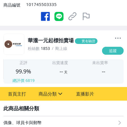
101745503335
商品編號
華瀧一元起標拍賣場
實名驗證
粉絲數
1853
剛上線
追蹤
-
-
正評
出貨速度
未出貨率
99.9%
--
--
天
總評價
6819
-
首頁主打
商品分類
直播影片
-
sign
圖書/影音/文具
2
古董、藝術與礦石
偶像、球員卡與郵幣