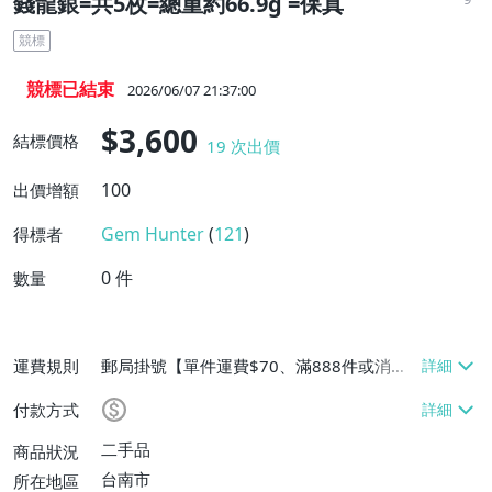
錢龍銀=共5枚=總重約66.9g =保真
競標
競標已結束
2026/06/07 21:37:00
$3,600
結標價格
19
次出價
100
出價增額
Gem Hunter
(
121
)
得標者
0
件
數量
運費規則
郵局掛號【單件運費$70、滿888件或消費
滿$888888免運費】
付款方式
二手品
商品狀況
台南市
所在地區