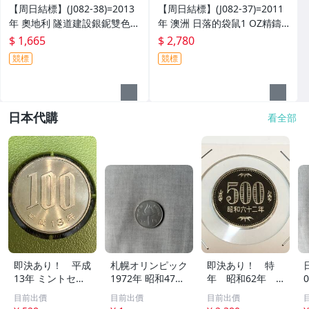
【周日結標】(J082-38)=2013
【周日結標】(J082-37)=2011
年 奧地利 隧道建設銀鈮雙色幣
年 澳洲 日落的袋鼠1 OZ精鑄
(獲獎幣)=原盒證/16.5g =保真
銀幣_F15鑄記=原盒證 =保真
$ 1,665
$ 2,780
競標
競標
日本代購
看全部
即決あり！ 平成
札幌オリンピック
即決あり！ 特
13年 ミントセッ
1972年 昭和47年
年 昭和62年 5
ト出し 「100円」
100円記念硬貨 聖
00円 硬貨 プ
目前出價
目前出價
目前出價
硬貨 完全未使用
火 コレクション
ルーフ貨幣セッ