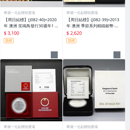
華瀧一元起標拍賣場
華瀧一元起標拍賣場
【周日結標】(J082-40)=2020
【周日結標】(J082-39)=2013
年 澳洲 笑鴗鳥發行30週年1 O
年 澳洲 季節系列精鑄銀幣-夏
Z精鑄紀念銀幣_蘭花鑄記=套裝
天(澳洲袋鼠)1 OZ方形彩色銀
$ 3,100
$ 2,620
含證 =保真
幣=原盒證 =保真
競標
競標
華瀧一元起標拍賣場
華瀧一元起標拍賣場