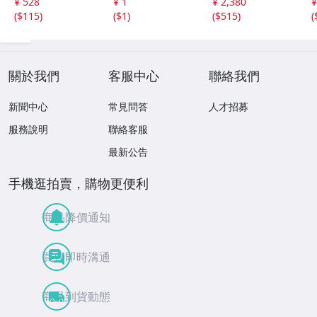
¥ 528
¥ 1
¥ 2,380
¥
品 １枚 送料全国
ト 出し 完全未
(
$115
)
(
$1
)
(
$515
)
(
110円 ペーパーコ
使用品 １枚
インホルダー発送
送料全国110円
關於我們
客服中心
聯絡我們
新聞中心
常見問答
人才招募
服務說明
聯絡客服
最新公告
手機逛拍賣，購物更便利
商品降價通知
買賣即時溝通
商品到貨動態