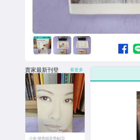
賣家最新刊登
看更多
小米-懷舊錄音帶&CD