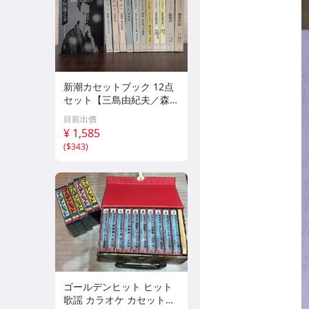
新潮カセットブック 12点
セット【三島由紀夫／森外
／太宰治／芥川龍之介／谷
目前出價
崎潤一郎／宮沢賢治／他】
¥ 1,585
新潮社
(
$343
)
ゴールデンヒット ヒット
歌謡 カラオケ カセットテ