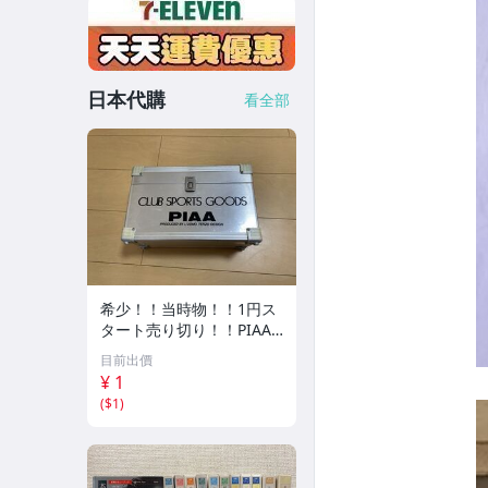
日本代購
看全部
希少！！当時物！！1円ス
タート売り切り！！PIAA
CLUB SPORTS GOODS ア
目前出價
ルミケース 収納
¥ 1
(
$1
)