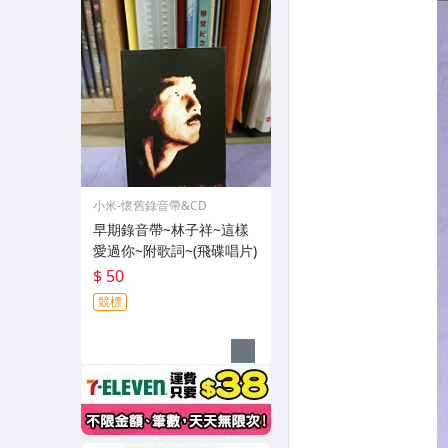
小米-懷舊錄音帶&CD
早期錄音帶~林子祥~這樣
愛過你~附歌詞~(飛碟唱片)
$ 50
競標