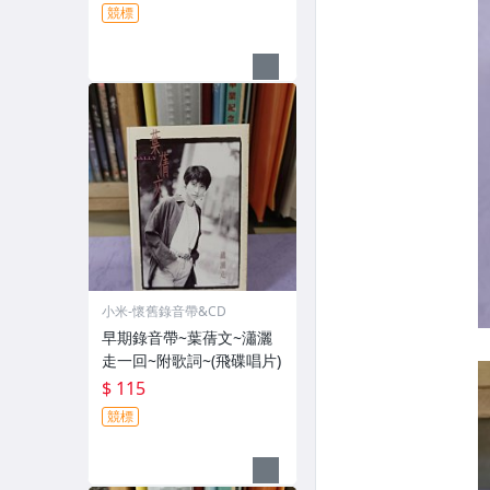
競標
小米-懷舊錄音帶&CD
早期錄音帶~葉蒨文~瀟灑
走一回~附歌詞~(飛碟唱片)
$ 115
競標