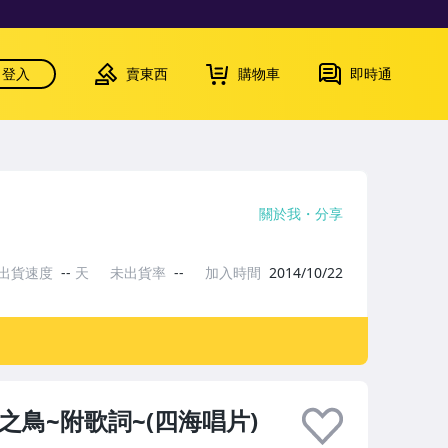
登入
賣東西
購物車
即時通
關於我
分享
出貨速度
--
天
未出貨率
--
加入時間
2014/10/22
之鳥~附歌詞~(四海唱片)