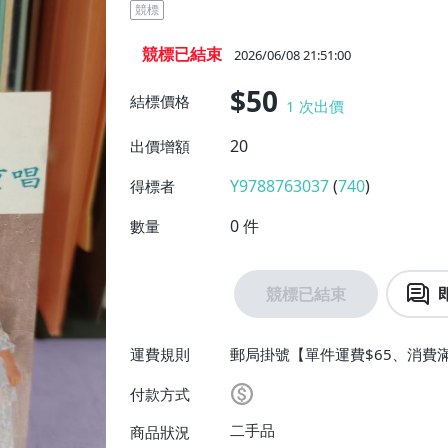
競標
競標已結束
2026/06/08 21:51:00
$50
結標價格
1
次出價
20
出價增額
Y9788763037
(
740
)
得標者
0
件
數量
競標已結束
運費規則
郵局掛號【單件運費$65、消費滿
付款方式
二手品
商品狀況