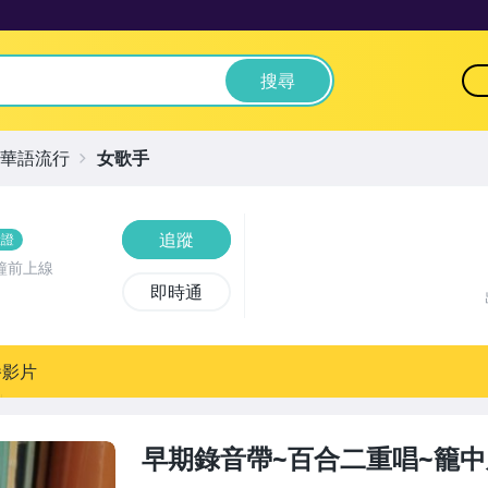
搜尋
華語流行
女歌手
追蹤
驗證
鐘前上線
即時通
播影片
早期錄音帶~百合二重唱~籠中