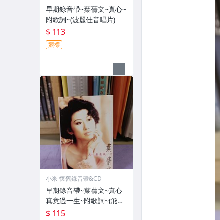
早期錄音帶~葉蒨文~真心~
附歌詞~(波麗佳音唱片)
$ 113
競標
小米-懷舊錄音帶&CD
早期錄音帶~葉蒨文~真心
真意過一生~附歌詞~(飛碟
唱片)
$ 115