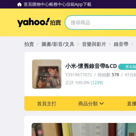
首頁
購物中心
帳務中心
信箱
App下載
Yahoo拍賣
拍賣
圖書/影音/文具
音樂與影片
錄音帶
小米-懷舊錄音帶&CD
實名
Y3319677072
粉絲數
578
41分
正評
100.0%
(
1239
)
首頁主打
商品分類
直
sign
圖書/影音/文具